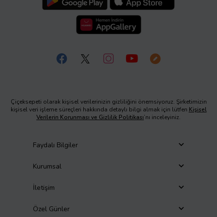
Çiçeksepeti olarak kişisel verilerinizin gizliliğini önemsiyoruz. Şirketimizin
kişisel veri işleme süreçleri hakkında detaylı bilgi almak için lütfen
Kişisel
Verilerin Korunması ve Gizlilik Politikası
’nı inceleyiniz.
Faydalı Bilgiler
Kurumsal
İletişim
Özel Günler