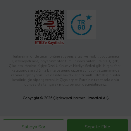
Türkiye’nin önde gelen online alışveriş sitesi ve mobil uygulaması
Çiçeksepeti’nde, ihtiyacınız olan tüm ürünleri bulabilirsiniz. Çiçek,
Çikolata, Hediye, Kişiye Özel Ürünler ve Hediye Setleri gibi birçok farklı
kategoride aradığınız binlerce ürünü sizlere sunuyor ve zamanında
kapınıza getiriyoruz! Siz de ister sevdiklerinizi mutlu etmek için, ister
kendiniz için sipariş verebilir; Çiçeksepeti Extra’nın fırsatlarla dolu
dünyasıyla tanışarak mutlu bir gün geçirebilirsiniz.
Copyright © 2026 Çiçeksepeti İnternet Hizmetleri A.Ş
Satıcıya Sor
Sepete Ekle