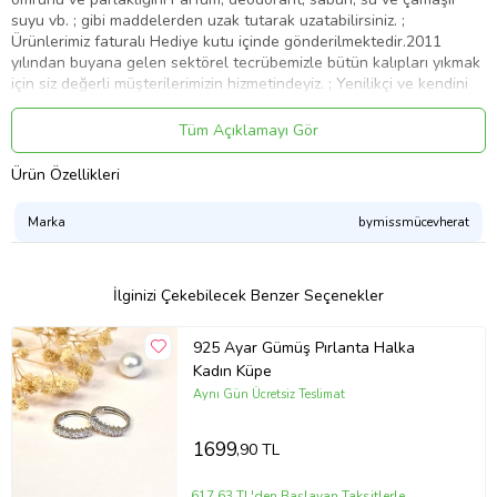
suyu vb. ; gibi maddelerden uzak tutarak uzatabilirsiniz. ;
Ürünlerimiz faturalı Hediye kutu içinde gönderilmektedir.2011
yılından buyana gelen sektörel tecrübemizle bütün kalıpları yıkmak
için siz değerli müşterilerimizin hizmetindeyiz. ; Yenilikçi ve kendini
yinelemeyen, sürekli yeni fikirler arayıp değerli müşterilerimizin
hayallerini en iyi şekilde gümüş takılarla birleştiren bir düşünceyle
Tüm Açıklamayı Gör
müşterilerimizin de fikirlerini son derece dikkate alarak usta el
işçilikleriyle sizi en iyi yansıtacak gümüş takıları Miss Mücevherat
Ürün Özellikleri
ailesi olarak sizlere sunmaktayız. ; Ürünlerimizin tamamı 925ayar
gümüşten üretilip 1yılbakım garantilidir. ; Her ürünümüzün yanında
Marka
bymissmücevherat
sizleri gülümsetecek hediyelerle birlikte özenle hazırladığımız
hediye paketleriyle gönderim sağlamaktayız. ; İmalatveperakende
satışlarımız mevcuttur.;
İlginizi Çekebilecek Benzer Seçenekler
Ürün Kodu:
kcm37675063
925 Ayar Gümüş Pırlanta Halka
Kadın Küpe
Aynı Gün Ücretsiz Teslimat
1699
,90 TL
617,63 TL'den Başlayan Taksitlerle