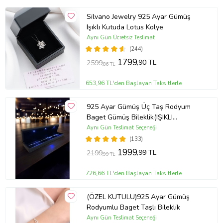
Silvano Jewelry 925 Ayar Gümüş
Işıklı Kutuda Lotus Kolye
Aynı Gün Ücretsiz Teslimat
(244)
1799
,90 TL
2599
,86 TL
653,96 TL'den Başlayan Taksitlerle
925 Ayar Gümüş Üç Taş Rodyum
Baget Gümüş Bileklik(IŞIKLI
KUTULU)
Aynı Gün Teslimat Seçeneği
(133)
1999
,99 TL
2199
,99 TL
726,66 TL'den Başlayan Taksitlerle
(ÖZEL KUTULU)925 Ayar Gümüş
Rodyumlu Baget Taşlı Bileklik
Aynı Gün Teslimat Seçeneği