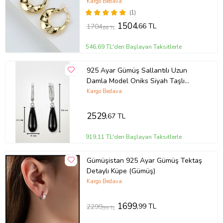
Kargo Bedava
(1)
1504
,66 TL
1704
,66 TL
546,69 TL'den Başlayan Taksitlerle
925 Ayar Gümüş Sallantılı Uzun
Damla Model Oniks Siyah Taşlı
Kadın Küpe
Kargo Bedava
2529
,67 TL
919,11 TL'den Başlayan Taksitlerle
Gümüşistan 925 Ayar Gümüş Tektaş
Detaylı Küpe (Gümüş)
Kargo Bedava
1699
,99 TL
2299
,99 TL