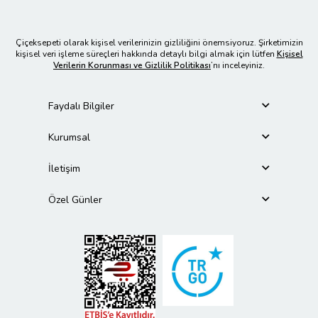
Çiçeksepeti olarak kişisel verilerinizin gizliliğini önemsiyoruz. Şirketimizin
kişisel veri işleme süreçleri hakkında detaylı bilgi almak için lütfen
Kişisel
Verilerin Korunması ve Gizlilik Politikası
’nı inceleyiniz.
Faydalı Bilgiler
Kurumsal
İletişim
Özel Günler