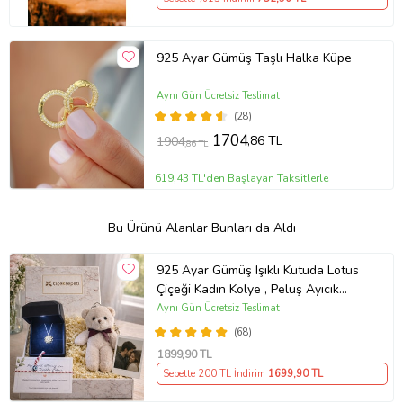
925 Ayar Gümüş Taşlı Halka Küpe
Aynı Gün Ücretsiz Teslimat
(28)
1704
,86 TL
1904
,86 TL
619,43 TL'den Başlayan Taksitlerle
Bu Ürünü Alanlar Bunları da Aldı
925 Ayar Gümüş Işıklı Kutuda Lotus
Çiçeği Kadın Kolye , Peluş Ayıcık
Anahtarlık Marteniçka Bileklik,
Aynı Gün Ücretsiz Teslimat
Polaroid Fotoğraf Hediye
(68)
1899
,90 TL
Sepette 200 TL İndirim
1699
,90 TL