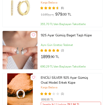
Kargo Bedava
(8)
979
,00 TL
1189
,00 TL
355,70 TL'den Başlayan Taksitlerle
925 Ayar Gümüş Baget Taşlı Küpe
Aynı Gün Ücretsiz Teslimat
(2)
1899
,90 TL
690,29 TL'den Başlayan Taksitlerle
ENCİLİ SİLVER 925 Ayar Gümüş
Oval Model Erkek Küpe
Kargo Bedava
(1)
899
,95 TL
Sepette %13 İndirim
782
,96 TL