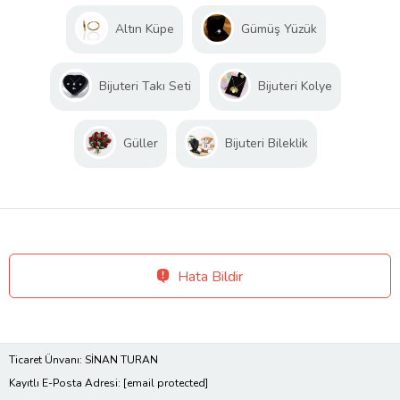
Altın Küpe
Gümüş Yüzük
Bijuteri Takı Seti
Bijuteri Kolye
Güller
Bijuteri Bileklik
Hata Bildir
Ticaret Ünvanı: SİNAN TURAN
Kayıtlı E-Posta Adresi:
[email protected]