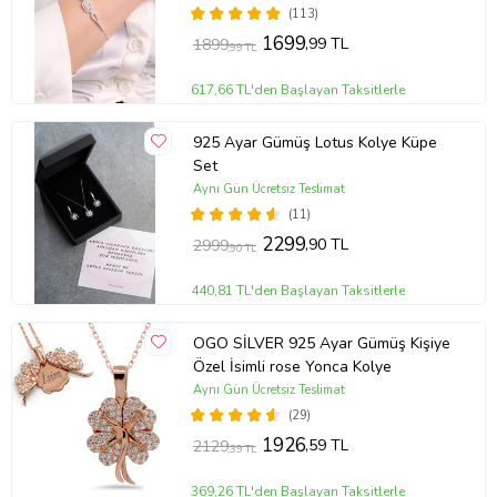
(113)
1699
,99 TL
1899
,99 TL
617,66 TL'den Başlayan Taksitlerle
925 Ayar Gümüş Lotus Kolye Küpe
Set
Aynı Gün Ücretsiz Teslimat
(11)
2299
,90 TL
2999
,90 TL
440,81 TL'den Başlayan Taksitlerle
OGO SİLVER 925 Ayar Gümüş Kişiye
Özel İsimli rose Yonca Kolye
Aynı Gün Ücretsiz Teslimat
(29)
1926
,59 TL
2129
,39 TL
369,26 TL'den Başlayan Taksitlerle