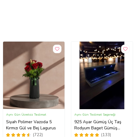
Aynı Gün Ücretsiz Teslimat
Aynı Gün Teslimat Seçeneği
Siyah Polimer Vazoda 5
925 Ayar Gümüş Üç Taş
Kırmızı Gül ve Bej Lagurus
Rodyum Baget Gümüş
Bileklik(IŞIKLI KUTULU)
(722)
(133)