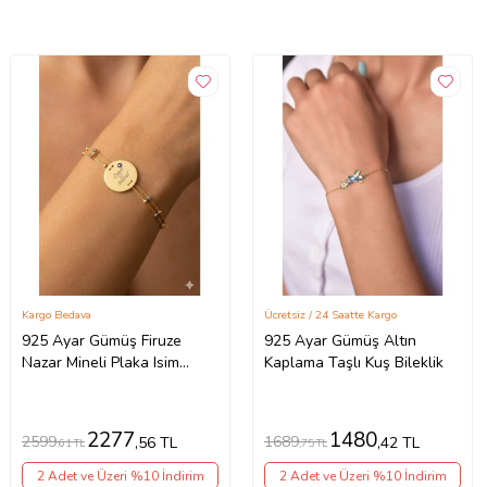
Kargo Bedava
Ücretsiz / 24 Saatte Kargo
925 Ayar Gümüş Firuze
925 Ayar Gümüş Altın
Nazar Mineli Plaka Isim
Kaplama Taşlı Kuş Bileklik
Bileklik.rose.gold.rodaj
Nazar
2277
1480
2599
1689
,56 TL
,42 TL
,61 TL
,75 TL
2 Adet ve Üzeri %10 İndirim
2 Adet ve Üzeri %10 İndirim