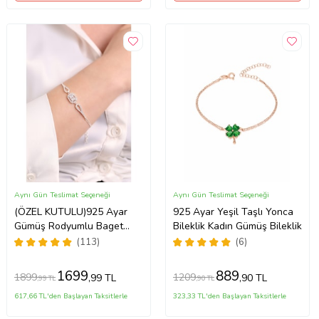
Aynı Gün Teslimat Seçeneği
Aynı Gün Teslimat Seçeneği
(ÖZEL KUTULU)925 Ayar
925 Ayar Yeşil Taşlı Yonca
Gümüş Rodyumlu Baget
Bileklik Kadın Gümüş Bileklik
Taşlı Bileklik
(113)
(6)
1699
889
1899
1209
,99 TL
,90 TL
,99 TL
,90 TL
617,66 TL'den Başlayan Taksitlerle
323,33 TL'den Başlayan Taksitlerle