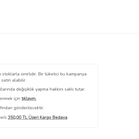
stoklarla sınırlıdır. Bir tüketici bu kampanya
tın alabilir.
arında değişiklik yapma hakkını saklı tutar.
renmek için
tıklayın.
fından gönderilecektir.
erli
350,00 TL Üzeri Kargo Bedava
 Görüntüle
iyat bilgileri, satıcı tarafından