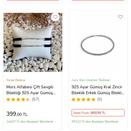
Kargo Bedava
Aynı Gün Ücretsiz Teslimat
Mors Alfabesi Çift Sevgili
925 Ayar Gümüş Kral Zincir
Bilekliği 925 Ayar Gümüş
Bileklik Erkek Gümüş Bileklik
Örgülü (2 Adet) + 1 Adet
Gümüş Bileklik (Çok Renkli)
(57)
(5)
Hediye Bileklik
399
Sepet Fiyatı
1852
,90 TL
,00 TL
144,97 TL'den Başlayan Taksitlerle
673,22 TL'den Başlayan Taksitlerle