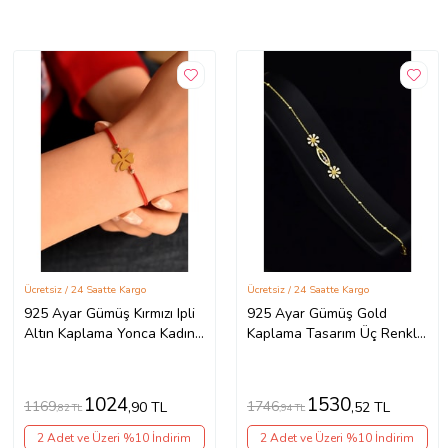
Ücretsiz / 24 Saatte Kargo
Ücretsiz / 24 Saatte Kargo
925 Ayar Gümüş Kırmızı Ipli
925 Ayar Gümüş Gold
Altın Kaplama Yonca Kadın
Kaplama Tasarım Üç Renkli
Bileklik
Dorika Toplu, Papatya
Bileklik
1024
1530
1169
1746
,90 TL
,52 TL
,82 TL
,94 TL
2 Adet ve Üzeri %10 İndirim
2 Adet ve Üzeri %10 İndirim