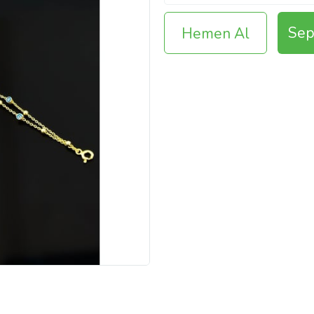
Sep
Hemen Al