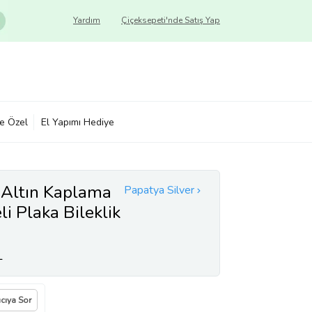
Yardım
Çiçeksepeti'nde Satış Yap
ye Özel
El Yapımı Hediye
Altın Kaplama
Papatya Silver
li Plaka Bileklik
L
ıcıya Sor