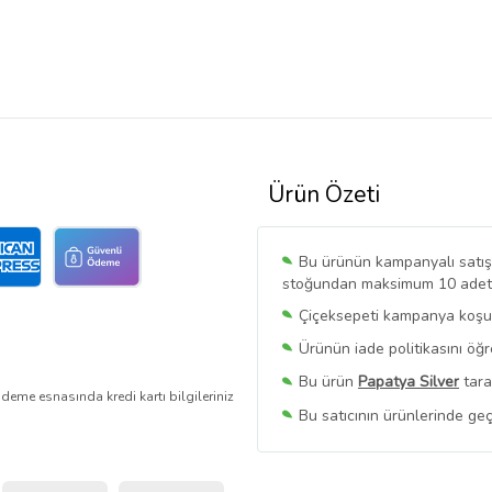
Ürün Özeti
Bu ürünün kampanyalı satışı 
stoğundan maksimum 10 adet sa
Çiçeksepeti kampanya koşull
Ürünün iade politikasını öğ
Bu ürün
Papatya Silver
tara
deme esnasında kredi kartı bilgileriniz
Bu satıcının ürünlerinde geç
Bu Satıcının
Tüm Ürünlerini
Ürün sayfasında gördüğünüz f