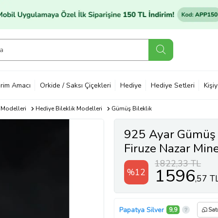
rim Amacı
Orkide / Saksı Çiçekleri
Hediye
Hediye Setleri
Kişi
 Modelleri
Hediye Bileklik Modelleri
Gümüş Bileklik
925 Ayar Gümüş 
Firuze Nazar Mine
1822,33 TL
1596
%12
,57 T
Papatya Silver
9,9
Sat