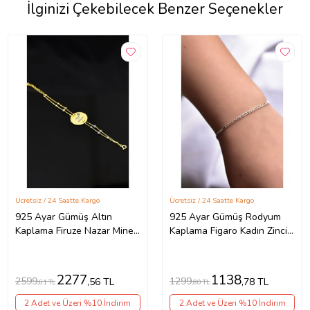
İlginizi Çekebilecek Benzer Seçenekler
Ücretsiz / 24 Saatte Kargo
Ücretsiz / 24 Saatte Kargo
925 Ayar Gümüş Altın
925 Ayar Gümüş Rodyum
Kaplama Firuze Nazar Mineli
Kaplama Figaro Kadın Zincir
Plaka Isim Bileklik
Bileklik
2277
1138
2599
1299
,56 TL
,78 TL
,61 TL
,80 TL
2 Adet ve Üzeri %10 İndirim
2 Adet ve Üzeri %10 İndirim