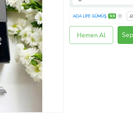
ADA LİFE GÜMÜŞ
9,9
Sep
Hemen Al