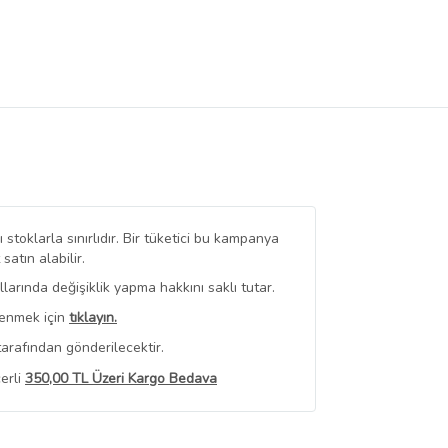
stoklarla sınırlıdır. Bir tüketici bu kampanya
tın alabilir.
arında değişiklik yapma hakkını saklı tutar.
renmek için
tıklayın.
arafından gönderilecektir.
erli
350,00 TL Üzeri Kargo Bedava
 Görüntüle
iyat bilgileri, satıcı tarafından