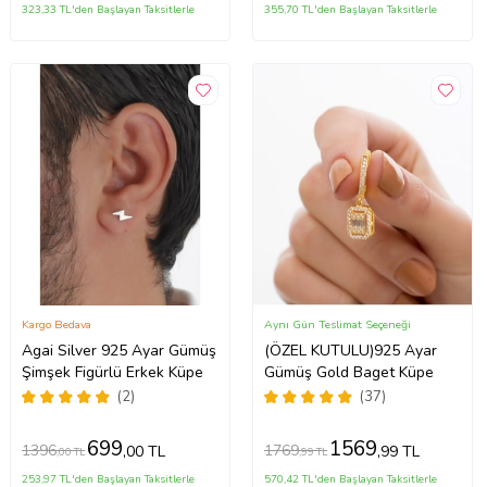
323,33 TL'den Başlayan Taksitlerle
355,70 TL'den Başlayan Taksitlerle
Kargo Bedava
Aynı Gün Teslimat Seçeneği
Agai Silver 925 Ayar Gümüş
(ÖZEL KUTULU)925 Ayar
Şimşek Figürlü Erkek Küpe
Gümüş Gold Baget Küpe
(2)
(37)
699
1569
1396
1769
,00 TL
,99 TL
,00 TL
,99 TL
253,97 TL'den Başlayan Taksitlerle
570,42 TL'den Başlayan Taksitlerle