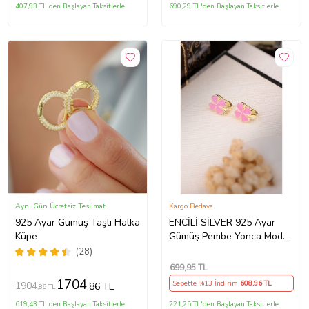
407,93 TL'den Başlayan Taksitlerle
690,29 TL'den Başlayan Taksitlerle
Aynı Gün Ücretsiz Teslimat
Kargo Bedava
925 Ayar Gümüş Taşlı Halka
ENCİLİ SİLVER 925 Ayar
Küpe
Gümüş Pembe Yonca Model
Çocuk J Küpe (Gold)
(28)
699
,95 TL
1704
Sepette %13 İndirim
608
,96 TL
1904
,86 TL
,86 TL
619,43 TL'den Başlayan Taksitlerle
221,25 TL'den Başlayan Taksitlerle