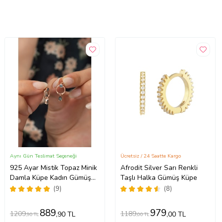
Aynı Gün Teslimat Seçeneği
Ücretsiz / 24 Saatte Kargo
925 Ayar Mistik Topaz Minik
Afrodit Silver Sarı Renkli
Damla Küpe Kadın Gümüş
Taşlı Halka Gümüş Küpe
Küpe
(9)
(8)
889
979
1209
1189
,90 TL
,00 TL
,90 TL
,00 TL