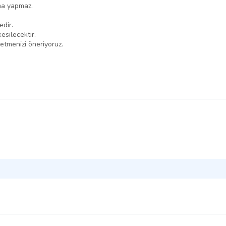
ma yapmaz.
edir.
esilecektir.
 etmenizi öneriyoruz.