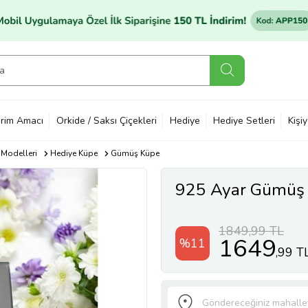
rim Amacı
Orkide / Saksı Çiçekleri
Hediye
Hediye Setleri
Kişi
 Modelleri
Hediye Küpe
Gümüş Küpe
925 Ayar Gümüş K
1849,99 TL
1649
%11
,99 T