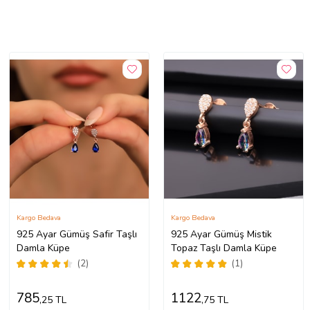
Kargo Bedava
Kargo Bedava
925 Ayar Gümüş Safir Taşlı
925 Ayar Gümüş Mistik
Damla Küpe
Topaz Taşlı Damla Küpe
(2)
(1)
785
1122
,25 TL
,75 TL