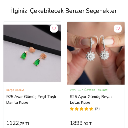
İlginizi Çekebilecek Benzer Seçenekler
Kargo Bedava
Aynı Gün Ücretsiz Teslimat
925 Ayar Gümüş Yeşil Taşlı
925 Ayar Gümüş Beyaz
Damla Küpe
Lotus Küpe
(8)
1122
1899
,75 TL
,90 TL