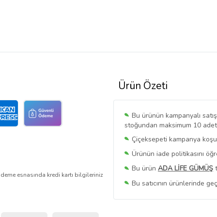
Ürün Özeti
Bu ürünün kampanyalı satışı 
stoğundan maksimum 10 adet sa
Çiçeksepeti kampanya koşull
Ürünün iade politikasını öğ
Bu ürün
ADA LİFE GÜMÜŞ
t
deme esnasında kredi kartı bilgileriniz
Bu satıcının ürünlerinde geç
Bu Satıcının
Tüm Ürünlerini
Ürün sayfasında gördüğünüz f