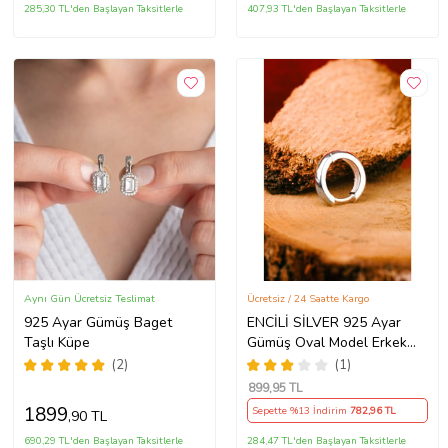
285,30 TL'den Başlayan Taksitlerle
407,93 TL'den Başlayan Taksitlerle
Aynı Gün Ücretsiz Teslimat
Ücretsiz / 24 Saatte Kargo
925 Ayar Gümüş Baget
ENCİLİ SİLVER 925 Ayar
Taşlı Küpe
Gümüş Oval Model Erkek
Küpe
(2)
(1)
899
,95 TL
1899
Sepette %13 İndirim
782
,96 TL
,90 TL
690,29 TL'den Başlayan Taksitlerle
284,47 TL'den Başlayan Taksitlerle