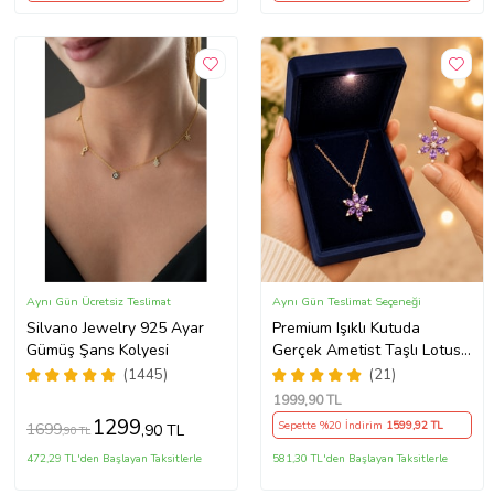
Aynı Gün Ücretsiz Teslimat
Aynı Gün Teslimat Seçeneği
Silvano Jewelry 925 Ayar
Premium Işıklı Kutuda
Gümüş Şans Kolyesi
Gerçek Ametist Taşlı Lotus
Kolye – 925 Ayar Gümüş
(1445)
(21)
Kadın Kolye
1999
,90 TL
1299
Sepette %20 İndirim
1599
,92 TL
1699
,90 TL
,90 TL
472,29 TL'den Başlayan Taksitlerle
581,30 TL'den Başlayan Taksitlerle