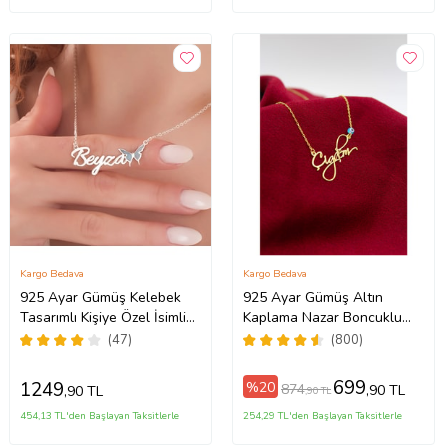
Kargo Bedava
Kargo Bedava
925 Ayar Gümüş Kelebek
925 Ayar Gümüş Altın
Tasarımlı Kişiye Özel İsimli
Kaplama Nazar Boncuklu
Kadın Kolye Anneye
Kişiye Özel El Yazılı Kolye
(47)
(800)
Hediye,Sevgiliye
(Sarı)
Hediye,Arkadaşa
699
1249
%20
874
,90 TL
,90 TL
,90 TL
Hediye,Doğum Günü
Hediyesi,Eşe Hediye
454,13 TL'den Başlayan Taksitlerle
254,29 TL'den Başlayan Taksitlerle