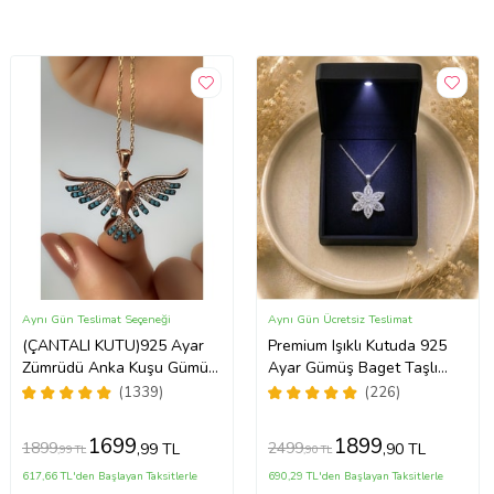
Aynı Gün Teslimat Seçeneği
Aynı Gün Ücretsiz Teslimat
(ÇANTALI KUTU)925 Ayar
Premium Işıklı Kutuda 925
Zümrüdü Anka Kuşu Gümüş
Ayar Gümüş Baget Taşlı
Kadın Kolye - MAVİ
Lotus Çiçeği Kolye
(1339)
(226)
1699
1899
1899
2499
,99 TL
,90 TL
,99 TL
,90 TL
617,66 TL'den Başlayan Taksitlerle
690,29 TL'den Başlayan Taksitlerle