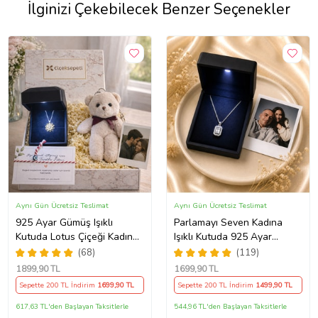
İlginizi Çekebilecek Benzer Seçenekler
Aynı Gün Ücretsiz Teslimat
Aynı Gün Ücretsiz Teslimat
925 Ayar Gümüş Işıklı
Parlamayı Seven Kadına
Kutuda Lotus Çiçeği Kadın
Işıklı Kutuda 925 Ayar
Kolye , Peluş Ayıcık
Gümüş Baget Kolye - Kişiye
(68)
(119)
Anahtarlık Marteniçka
Özel Fotoğraf Hediye
1899
,90 TL
1699
,90 TL
Bileklik, Polaroid Fotoğraf
Sepette 200 TL İndirim
1699
,90 TL
Sepette 200 TL İndirim
1499
,90 TL
Hediye
617,63 TL'den Başlayan Taksitlerle
544,96 TL'den Başlayan Taksitlerle