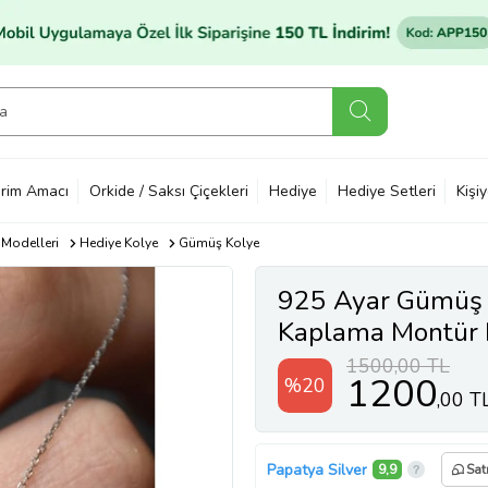
rim Amacı
Orkide / Saksı Çiçekleri
Hediye
Hediye Setleri
Kişi
 Modelleri
Hediye Kolye
Gümüş Kolye
925 Ayar Gümüş
Kaplama Montür 
1500,00 TL
1200
%20
,00 T
Papatya Silver
9,9
Sat