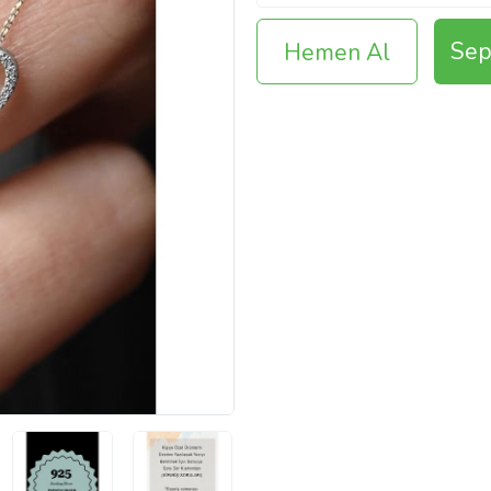
Sep
Hemen Al