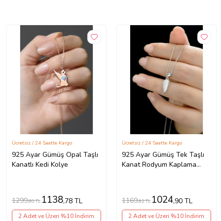
Ücretsiz / 24 Saatte Kargo
Ücretsiz / 24 Saatte Kargo
925 Ayar Gümüş Opal Taşlı
925 Ayar Gümüş Tek Taşlı
Kanatlı Kedi Kolye
Kanat Rodyum Kaplama
Kolye
1138
1024
1299
1169
,78 TL
,90 TL
,80 TL
,82 TL
2 Adet ve Üzeri %10 İndirim
2 Adet ve Üzeri %10 İndirim