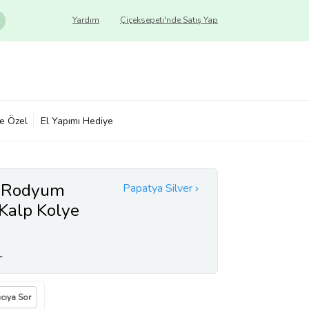
Yardım
Çiçeksepeti'nde Satış Yap
ye Özel
El Yapımı Hediye
 Rodyum
Papatya Silver
Kalp Kolye
L
ıcıya Sor