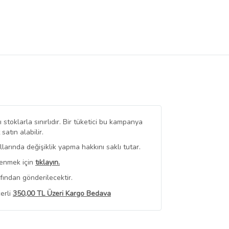
stoklarla sınırlıdır. Bir tüketici bu kampanya
tın alabilir.
arında değişiklik yapma hakkını saklı tutar.
renmek için
tıklayın.
fından gönderilecektir.
erli
350,00 TL Üzeri Kargo Bedava
 Görüntüle
iyat bilgileri, satıcı tarafından