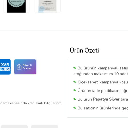
Ürün Özeti
Bu ürünün kampanyalı satışı 
stoğundan maksimum 10 adet sa
Çiçeksepeti kampanya koşull
Ürünün iade politikasını öğ
Bu ürün
Papatya Silver
tara
deme esnasında kredi kartı bilgileriniz
Bu satıcının ürünlerinde geç
Bu Satıcının
Tüm Ürünlerini
Ürün sayfasında gördüğünüz f