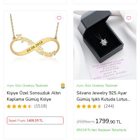
Aynı Gün Ücretsiz Teslimat
Aynı Gün Ücretsiz Teslimat
Kişiye Özel Sonsuzluk Altın
Silvano Jewelry 925 Ayar
Kaplama Gümüş Kolye
Gümüş Işıklı Kutuda Lotus
Kolye
(1518)
(244)
1799
Sepet Fiyatı
1408
,35 TL
2599
,90 TL
,86 TL
653,96 TL'den Başlayan Taksitlerle