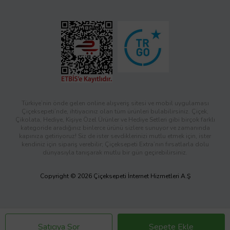
Türkiye’nin önde gelen online alışveriş sitesi ve mobil uygulaması
Çiçeksepeti’nde, ihtiyacınız olan tüm ürünleri bulabilirsiniz. Çiçek,
Çikolata, Hediye, Kişiye Özel Ürünler ve Hediye Setleri gibi birçok farklı
kategoride aradığınız binlerce ürünü sizlere sunuyor ve zamanında
kapınıza getiriyoruz! Siz de ister sevdiklerinizi mutlu etmek için, ister
kendiniz için sipariş verebilir; Çiçeksepeti Extra’nın fırsatlarla dolu
dünyasıyla tanışarak mutlu bir gün geçirebilirsiniz.
Copyright © 2026 Çiçeksepeti İnternet Hizmetleri A.Ş
Satıcıya Sor
Sepete Ekle