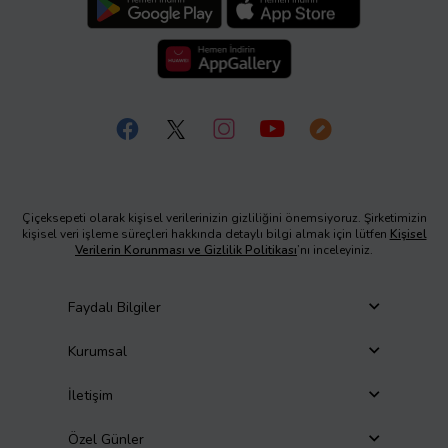
Çiçeksepeti olarak kişisel verilerinizin gizliliğini önemsiyoruz. Şirketimizin
kişisel veri işleme süreçleri hakkında detaylı bilgi almak için lütfen
Kişisel
Verilerin Korunması ve Gizlilik Politikası
’nı inceleyiniz.
Faydalı Bilgiler
Kurumsal
İletişim
Özel Günler