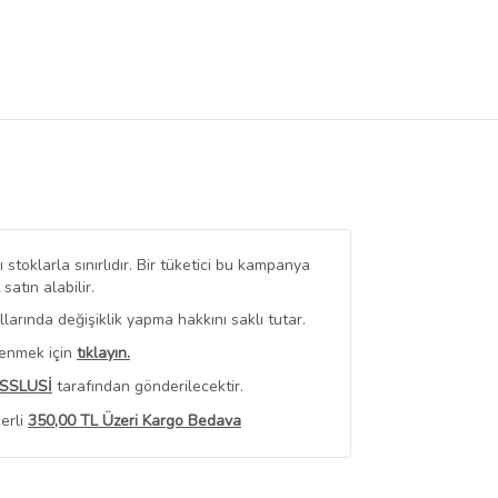
stoklarla sınırlıdır. Bir tüketici bu kampanya
tın alabilir.
arında değişiklik yapma hakkını saklı tutar.
renmek için
tıklayın.
SSLUSİ
tarafından gönderilecektir.
erli
350,00 TL Üzeri Kargo Bedava
 Görüntüle
iyat bilgileri, satıcı tarafından