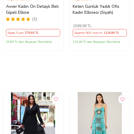
Avver Kadın Ön Detaylı Beli
Keten Günlük Yazlık Ofis
Gipeli Elbise
Kadın Elbisesi (Siyah)
(1)
1599
,99 TL
Sepet Fiyatı
279
,93 TL
Sepette %30 İndirim
1119
,99 TL
29,85 TL'den Başlayan Taksitlerle
119,46 TL'den Başlayan Taksitlerle