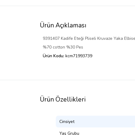
Ürün Açıklaması
9391407 Kadife Eteği Pliseli Kruvaze Yaka Elbis
%70 cotton %30 Pes
Ürün Kodu:
kcm71993739
Ürün Özellikleri
Cinsiyet
Yaş Grubu