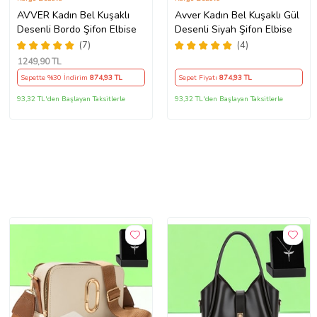
AVVER Kadın Bel Kuşaklı
Avver Kadın Bel Kuşaklı Gül
Desenli Bordo Şifon Elbise
Desenli Siyah Şifon Elbise
(7)
(4)
1249
,90 TL
Sepette %30 İndirim
874
,93 TL
Sepet Fiyatı
874
,93 TL
93,32 TL'den Başlayan Taksitlerle
93,32 TL'den Başlayan Taksitlerle