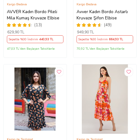
Kargo Bedava
Kargo Bedava
AVVER Kadın Bordo Pileli
Avver Kadın Bordo Astarlı
Mila Kumaş Kruvaze Elbise
Kruvaze Şifon Elbise
(13)
(49)
629
,90 TL
949
,90 TL
Sepette %30 İndirim
440
,93 TL
Sepette %30 İndirim
664
,93 TL
47,03 TL'den Başlayan Taksitlerle
70,92 TL'den Başlayan Taksitlerle
Kargo ile Teslimat
Kargo ile Teslimat