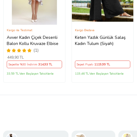
Kargo ile Teslimat
Kargo Bedava
Avver Kadın Çiçek Desenli
Keten Yazlık Günlük Salaş
Balon Kollu Kruvaze Elbise
Kadın Tulum (Siyah)
(1)
449
,90 TL
Sepette %30 İndirim
314
,93 TL
Sepet Fiyatı
1119
,99 TL
33,59 TL'den Başlayan Taksitlerle
119,46 TL'den Başlayan Taksitlerle