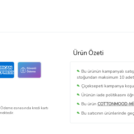
Ürün Özeti
Bu ürünün kampanyalı satışı 
stoğundan maksimum 10 adet sa
Çiçeksepeti kampanya koşull
Ürünün iade politikasını öğ
Bu ürün
COTTONMOOD-Mİ
. Ödeme esnasında kredi kartı
Bu satıcının ürünlerinde geç
mektedir.
Bu Satıcının
Tüm Ürünlerini
Ürün sayfasında gördüğünüz f