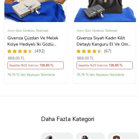
Aynı Gün Ücretsiz Teslimat
Aynı Gün Ücretsiz Teslimat
Givenza Çüzdan Ve Melek
Givenza Siyah Kadın Kilit
Kolye Hediyeli İki Gözlü
Detaylı Kanguru El Ve Omuz
Cepli El Omuz Çanta (Krem)
Çantası Yavru Çantalı
(492)
(67)
Cüzdan Ve Kolye Hediyeli
869
,00 TL
869
,00 TL
Sepette %15 İndirim
738
,65 TL
Sepette %15 İndirim
738
,65 TL
78,78 TL'den Başlayan Taksitlerle
78,78 TL'den Başlayan Taksitlerle
Daha Fazla Kategori