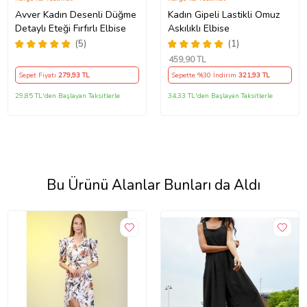
Avver Kadın Desenli Düğme
Kadın Gipeli Lastikli Omuz
Detaylı Eteği Fırfırlı Elbise
Askılıklı Elbise
(5)
(1)
459
,90 TL
Sepet Fiyatı
279
,93 TL
Sepette %30 İndirim
321
,93 TL
29,85 TL'den Başlayan Taksitlerle
34,33 TL'den Başlayan Taksitlerle
Bu Ürünü Alanlar Bunları da Aldı