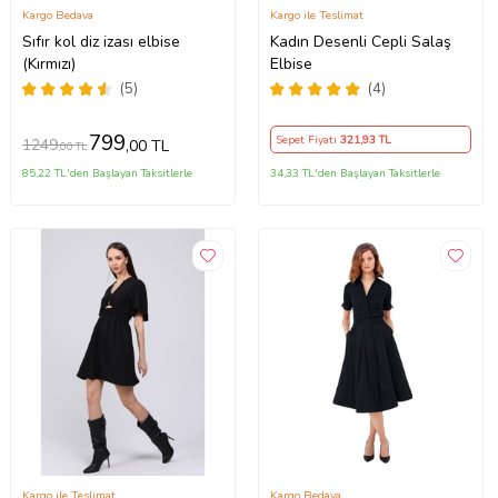
Kargo Bedava
Kargo ile Teslimat
Sıfır kol diz izası elbise
Kadın Desenli Cepli Salaş
(Kırmızı)
Elbise
(5)
(4)
799
Sepet Fiyatı
321
,93 TL
1249
,00 TL
,00 TL
85,22 TL'den Başlayan Taksitlerle
34,33 TL'den Başlayan Taksitlerle
Kargo ile Teslimat
Kargo Bedava