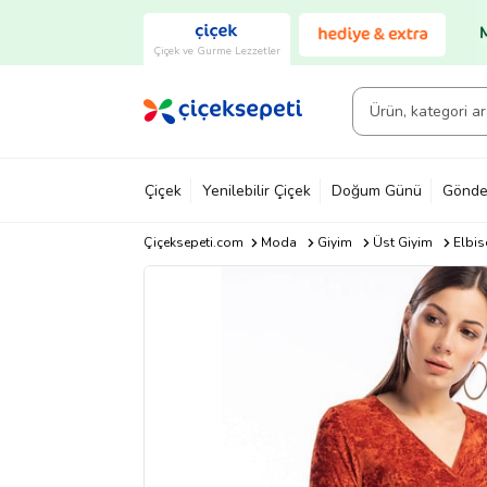
Çiçek ve Gurme Lezzetler
Çiçek
Yenilebilir Çiçek
Doğum Günü
Gönde
Çiçeksepeti.com
Moda
Giyim
Üst Giyim
Elbis