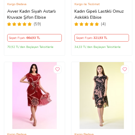
Kargo Bedava
Kargo ile Teslimat
Avver Kadın Siyah Astarlı
Kadın Gipeli Lastikli Omuz
Kruvaze Şifon Elbise
Askılıklı Elbise
(59)
(4)
Sepet Fiyatı
664
,93 TL
Sepet Fiyatı
321
,93 TL
70,92 TL'den Başlayan Taksitlerle
34,33 TL'den Başlayan Taksitlerle
Kargo Bedava
Kargo Bedava