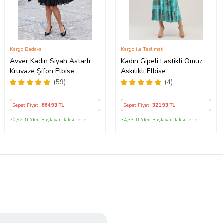
Kargo Bedava
Kargo ile Teslimat
Avver Kadın Siyah Astarlı
Kadın Gipeli Lastikli Omuz
Kruvaze Şifon Elbise
Askılıklı Elbise
(59)
(4)
Sepet Fiyatı
664
,93 TL
Sepet Fiyatı
321
,93 TL
70,92 TL'den Başlayan Taksitlerle
34,33 TL'den Başlayan Taksitlerle