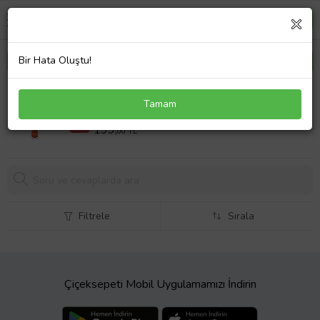
Bir Hata Oluştu!
AC CLASS Class Professional Saç Spreyi 400 ml
Tamam
220,00 TL
%10
199,
00 TL
Filtrele
Sırala
Çiçeksepeti Mobil Uygulamamızı İndirin