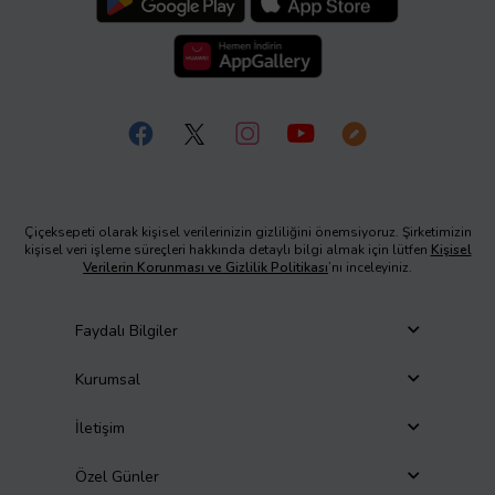
Çiçeksepeti olarak kişisel verilerinizin gizliliğini önemsiyoruz. Şirketimizin
kişisel veri işleme süreçleri hakkında detaylı bilgi almak için lütfen
Kişisel
Verilerin Korunması ve Gizlilik Politikası
’nı inceleyiniz.
Faydalı Bilgiler
Kurumsal
İletişim
Özel Günler