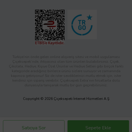
Türkiye’nin önde gelen online alışveriş sitesi ve mobil uygulaması
Çiçeksepeti’nde, ihtiyacınız olan tüm ürünleri bulabilirsiniz. Çiçek,
Çikolata, Hediye, Kişiye Özel Ürünler ve Hediye Setleri gibi birçok farklı
kategoride aradığınız binlerce ürünü sizlere sunuyor ve zamanında
kapınıza getiriyoruz! Siz de ister sevdiklerinizi mutlu etmek için, ister
kendiniz için sipariş verebilir; Çiçeksepeti Extra’nın fırsatlarla dolu
dünyasıyla tanışarak mutlu bir gün geçirebilirsiniz.
Copyright © 2026 Çiçeksepeti İnternet Hizmetleri A.Ş
Satıcıya Sor
Sepete Ekle