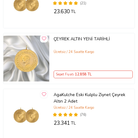
(21)
23.630
TL
ÇEYREK ALTIN YENİ TARİHLİ
Ücretsiz / 24 Saatte Kargo
Sepet Fiyatı
12.858
TL
AgaKulche Eski Kulplu Ziynet Çeyrek
Altın 2 Adet
Ücretsiz / 24 Saatte Kargo
(76)
23.341
TL