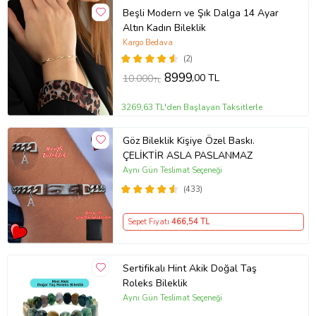
Beşli Modern ve Şık Dalga 14 Ayar
Altın Kadın Bileklik
Kargo Bedava
(2)
8999
,00 TL
10.000
TL
3269,63 TL'den Başlayan Taksitlerle
Göz Bileklik Kişiye Özel Baskı.
ÇELİKTİR ASLA PASLANMAZ
Aynı Gün Teslimat Seçeneği
(433)
Sepet Fiyatı
466
,54 TL
Sertifikalı Hint Akik Doğal Taş
Roleks Bileklik
Aynı Gün Teslimat Seçeneği