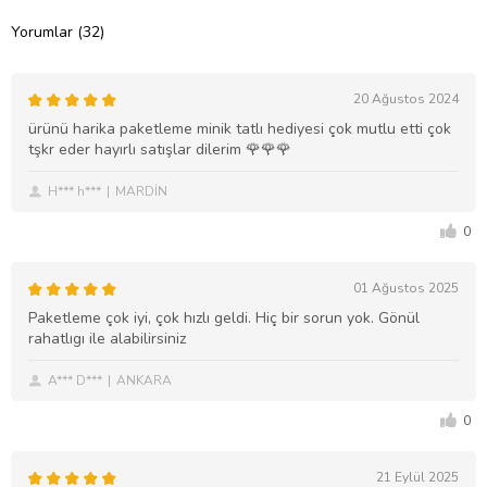
Yorumlar (32)
20 Ağustos 2024
ürünü harika paketleme minik tatlı hediyesi çok mutlu etti çok
tşkr eder hayırlı satışlar dilerim 🌹🌹🌹
H*** h***
MARDİN
0
01 Ağustos 2025
Paketleme çok iyi, çok hızlı geldi. Hiç bir sorun yok. Gönül
rahatlıgı ile alabilirsiniz
A*** D***
ANKARA
0
21 Eylül 2025