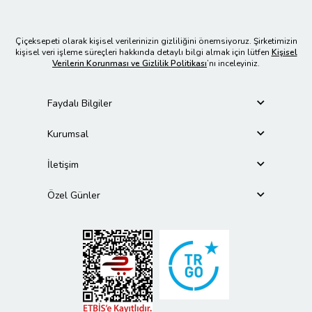
Çiçeksepeti olarak kişisel verilerinizin gizliliğini önemsiyoruz. Şirketimizin
kişisel veri işleme süreçleri hakkında detaylı bilgi almak için lütfen
Kişisel
Verilerin Korunması ve Gizlilik Politikası
’nı inceleyiniz.
Faydalı Bilgiler
Kurumsal
İletişim
Özel Günler