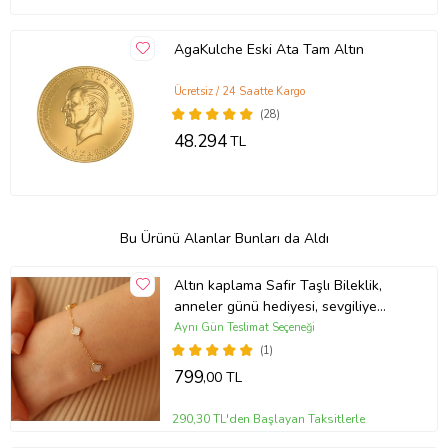
AgaKulche Eski Ata Tam Altın
Ücretsiz / 24 Saatte Kargo
(28)
48.294
TL
Bu Ürünü Alanlar Bunları da Aldı
Altın kaplama Safir Taşlı Bileklik,
anneler günü hediyesi, sevgiliye
hediye, gecmiş olsun hediyesi, yeni
Aynı Gün Teslimat Seçeneği
iş hediyesi, terfi hediyesi, yilbasi
(1)
hediyesi, arkadaş hediyesi, kız
799
,00 TL
arkadaşa hediye, tanışma hediyesi
290,30 TL'den Başlayan Taksitlerle