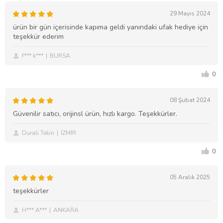
29 Mayıs 2024
ürün bir gün içerisinde kapıma geldi yanındaki ufak hediye için
teşekkür ederim
f*** k***
BURSA
0
08 Şubat 2024
Güvenilir satıcı, orijinsl ürün, hızlı kargo. Teşekkürler.
Durali Tekin
İZMİR
0
05 Aralık 2025
teşekkürler
H*** A***
ANKARA