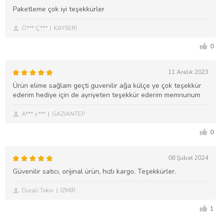
Paketleme çok iyi teşekkürler
Ö*** Ç***
KAYSERİ
0
11 Aralık 2023
Ürün elime sağlam geçti guvenilir ağa külçe ye çok teşekkür
ederim hediye için de ayriyeten teşekkür ederim memnunum
A*** s***
GAZİANTEP
0
08 Şubat 2024
Güvenilir satıcı, orijinal ürün, hızlı kargo. Teşekkürler.
Durali Tekin
İZMİR
1