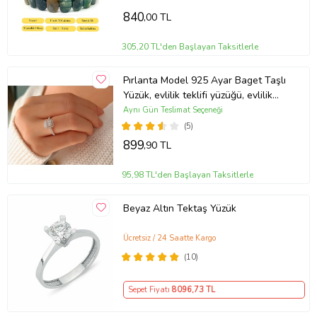
840
,00 TL
305,20 TL'den Başlayan Taksitlerle
Pırlanta Model 925 Ayar Baget Taşlı
Yüzük, evlilik teklifi yüzüğü, evlilik
teklifi, teklif yüzüğü, altın yüzük,
Aynı Gün Teslimat Seçeneği
hediye yüzük, evlenme yüzüğü,
(5)
evlenme teklifi yüzüğü
899
,90 TL
95,98 TL'den Başlayan Taksitlerle
Beyaz Altın Tektaş Yüzük
Ücretsiz / 24 Saatte Kargo
(10)
Sepet Fiyatı
8096
,73 TL