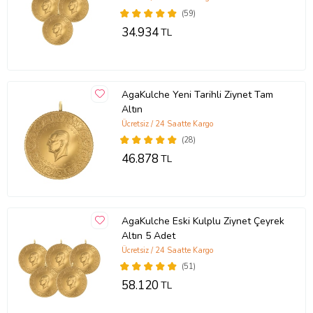
(59)
34.934
TL
AgaKulche Yeni Tarihli Ziynet Tam
Altın
Ücretsiz / 24 Saatte Kargo
(28)
46.878
TL
AgaKulche Eski Kulplu Ziynet Çeyrek
Altın 5 Adet
Ücretsiz / 24 Saatte Kargo
(51)
58.120
TL