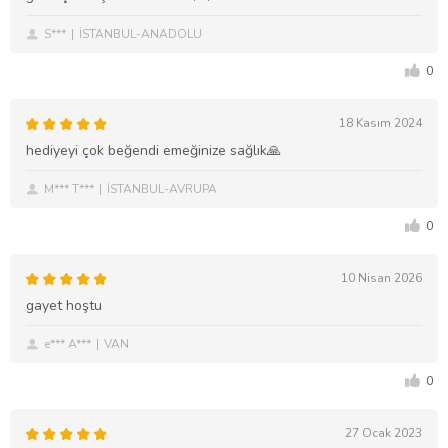
S***
İSTANBUL-ANADOLU
0
18 Kasım 2024
hediyeyi çok beğendi emeğinize sağlık🙏
M*** T***
İSTANBUL-AVRUPA
0
10 Nisan 2026
gayet hoştu
e*** A***
VAN
0
27 Ocak 2023