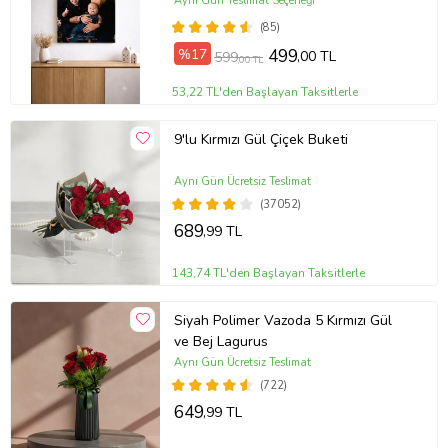
Hediye (ÇokluRenk)
Aynı Gün Teslimat Seçeneği
(85)
%17
499
,00 TL
599
,00 TL
53,22 TL'den Başlayan Taksitlerle
9'lu Kırmızı Gül Çiçek Buketi
Aynı Gün Ücretsiz Teslimat
(37052)
689
,99 TL
143,74 TL'den Başlayan Taksitlerle
Siyah Polimer Vazoda 5 Kırmızı Gül
ve Bej Lagurus
Aynı Gün Ücretsiz Teslimat
(722)
649
,99 TL