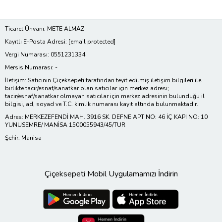
Ticaret Ünvanı: METE ALMAZ
Kayıtlı E-Posta Adresi:
[email protected]
Vergi Numarası: 0551231334
Mersis Numarası: -
İletişim: Satıcının Çiçeksepeti tarafından teyit edilmiş iletişim bilgileri ile
birlikte tacir/esnaf/sanatkar olan satıcılar için merkez adresi;
tacir/esnaf/sanatkar olmayan satıcılar için merkez adresinin bulunduğu il
bilgisi, ad, soyad ve T.C. kimlik numarası kayıt altında bulunmaktadır.
Adres: MERKEZEFENDİ MAH. 3916 SK. DEFNE APT NO: 46 İÇ KAPI NO: 10
YUNUSEMRE/ MANİSA 1500055943/45/TUR
Şehir: Manisa
Çiçeksepeti Mobil Uygulamamızı İndirin