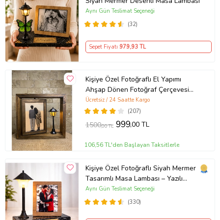
Siyah Mermer Desenli Masa Lambası
Aynı Gün Teslimat Seçeneği
(32)
Sepet Fiyatı
979
,93 TL
Kişiye Özel Fotoğraflı El Yapımı
Ahşap Dönen Fotoğraf Çerçevesi
Sokak Lambalı Doğum Günü
Ücretsiz / 24 Saatte Kargo
Hediyesi (Kahverengi)
(207)
999
,00 TL
1500
,00 TL
106,56 TL'den Başlayan Taksitlerle
Kişiye Özel Fotoğraflı Siyah Mermer
Tasarımlı Masa Lambası – Yazılı
Ahşap Çerçeveli LED Gece Lambası
Aynı Gün Teslimat Seçeneği
(330)