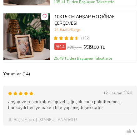
135,41 TL'den Başlayan Taksitlerle
10X15 CM AHŞAP FOTOĞRAF
ÇERÇEVESİ
24 Saatte Kargo
(132)
%14
239
,00 TL
279
,00 TL
25,49 TL'den Başlayan Taksitlerle
Yorumlar (14)
12 Haziran 2026
ahşap ve resim kalitesi guzel ışığı çok canlı paketlenmesi
harikaydı hediye paketi bile yapılmış teşekkürler
Büşra Alper
İSTANBUL-ANADOLU
0