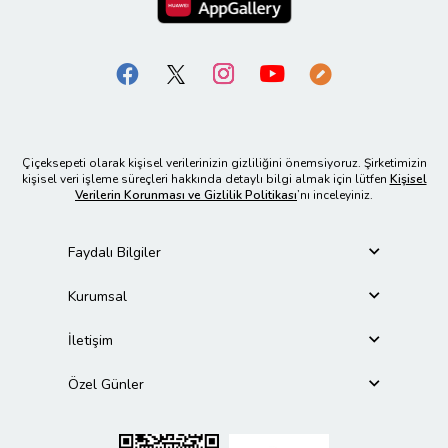
Çiçeksepeti olarak kişisel verilerinizin gizliliğini önemsiyoruz. Şirketimizin
kişisel veri işleme süreçleri hakkında detaylı bilgi almak için lütfen
Kişisel
Verilerin Korunması ve Gizlilik Politikası
’nı inceleyiniz.
Faydalı Bilgiler
Kurumsal
İletişim
Özel Günler