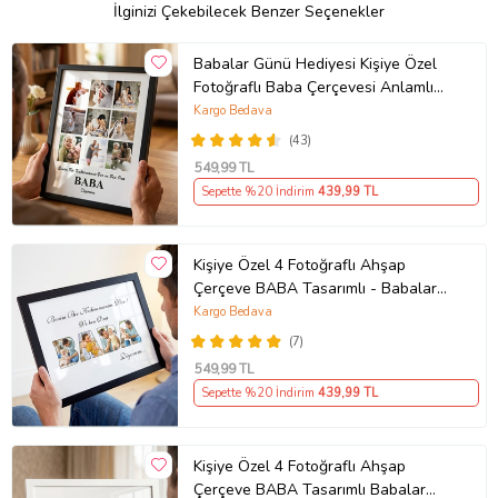
Minimalist ve şık tasarımıyla her türlü dekorasyona uyum sağlar.
İlginizi Çekebilecek Benzer Seçenekler
Evinizde, ofisinizde veya sevdiklerinize hediye olarak mükemmel bir
seçim. Anılarınızı en güzel şekilde sergileyin!
Babalar Günü Hediyesi Kişiye Özel
Ürün Kodu:
kcm28552687
Fotoğraflı Baba Çerçevesi Anlamlı
Hediye Babaya
Kargo Bedava
(43)
549
,99 TL
Sepette %20 İndirim
439
,99 TL
Kişiye Özel 4 Fotoğraflı Ahşap
Çerçeve BABA Tasarımlı - Babalar
Günü Hediyesi
Kargo Bedava
(7)
549
,99 TL
Sepette %20 İndirim
439
,99 TL
Kişiye Özel 4 Fotoğraflı Ahşap
Çerçeve BABA Tasarımlı Babalar