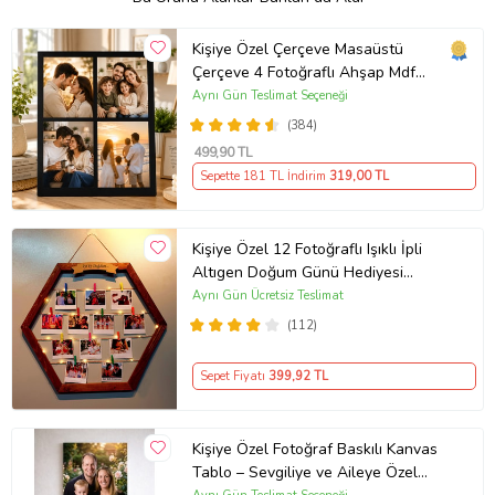
Kişiye Özel Çerçeve Masaüstü
Çerçeve 4 Fotoğraflı Ahşap Mdf
Resimli Kolaj Çerçeve
Aynı Gün Teslimat Seçeneği
(384)
499
,90 TL
Sepette 181 TL İndirim
319
,00 TL
Kişiye Özel 12 Fotoğraflı Işıklı İpli
Altıgen Doğum Günü Hediyesi
Ahşap Fotoğraf Panosu
Aynı Gün Ücretsiz Teslimat
(112)
Sepet Fiyatı
399
,92 TL
Kişiye Özel Fotoğraf Baskılı Kanvas
Tablo – Sevgiliye ve Aileye Özel