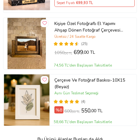
Sepet Fiyatı
699
,93 TL
Kişiye Özel Fotoğraflı El Yapımı
Ahşap Dönen Fotoğraf Çerçevesi
Doğum Günü Hediyesi
Ücretsiz / 24 Saatte Kargo
(25)
699
,00 TL
1050
,00 TL
74,56 TL'den Başlayan Taksitlerle
Çerçeve Ve Fotoğraf Baskısı-10X15
(Beyaz)
Aynı Gün Teslimat Seçeneği
(4)
%8
550
,00 TL
600
,00 TL
58,66 TL'den Başlayan Taksitlerle
Bu Ürünü Alanlar Bunları da Aldı