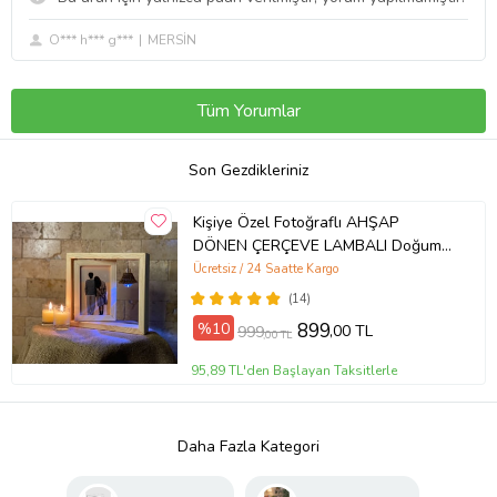
O*** h*** g***
MERSİN
Tüm Yorumlar
Son Gezdikleriniz
Kişiye Özel Fotoğraflı AHŞAP
DÖNEN ÇERÇEVE LAMBALI Doğum
Günü Hediyesi (Ceviz Rengi)
Ücretsiz / 24 Saatte Kargo
(14)
%10
899
,00 TL
999
,00 TL
95,89 TL'den Başlayan Taksitlerle
Daha Fazla Kategori