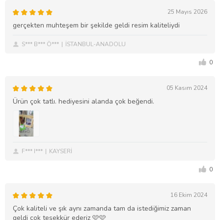
25 Mayıs 2026
gerçekten muhteşem bir şekilde geldi resim kaliteliydi
S*** B*** Ö***
İSTANBUL-ANADOLU
0
05 Kasım 2024
Ürün çok tatlı. hediyesini alanda çok beğendi.
F*** I***
KAYSERİ
0
16 Ekim 2024
Çok kaliteli ve şık aynı zamanda tam da istediğimiz zaman
geldi çok teşekkür ederiz 🩷🩷