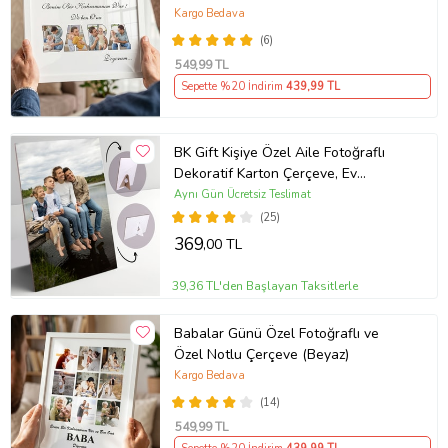
Günü Hediyesi Önerisi
Kargo Bedava
(6)
549
,99 TL
Sepette %20 İndirim
439
,99 TL
BK Gift Kişiye Özel Aile Fotoğraflı
Dekoratif Karton Çerçeve, Ev
Hediyesi, Ev Dekorasyonu (Beyaz)
Aynı Gün Ücretsiz Teslimat
(25)
369
,00 TL
39,36 TL'den Başlayan Taksitlerle
Babalar Günü Özel Fotoğraflı ve
Özel Notlu Çerçeve (Beyaz)
Kargo Bedava
(14)
549
,99 TL