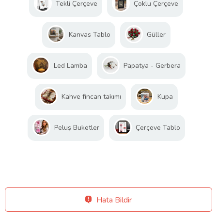
Tekli Çerçeve
Çoklu Çerçeve
Kanvas Tablo
Güller
Led Lamba
Papatya - Gerbera
Kahve fincan takımı
Kupa
Peluş Buketler
Çerçeve Tablo
Hata Bildir