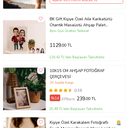
Sepette %20 İndirim
439
,99 TL
BK Gift Kişiye Özel Aile Karikatürlü
Otantik Masaüstü Ahşap Palet
Çerçeve-2 (Beyaz)
Aynı Gün Ücretsiz Teslimat
1129
,00 TL
120,42 TL'den Başlayan Taksitlerle
10X15 CM AHŞAP FOTOĞRAF
ÇERÇEVESİ
24 Saatte Kargo
(132)
%14
239
,00 TL
279
,00 TL
25,49 TL'den Başlayan Taksitlerle
Kişiye Özel Karakalem Fotoğraflı