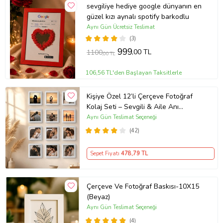
sevgiliye hediye google dünyanın en
güzel kızı aynalı spotify barkodlu
Aynı Gün Ücretsiz Teslimat
(3)
999
,00 TL
1100
,00 TL
106,56 TL'den Başlayan Taksitlerle
Kişiye Özel 12’li Çerçeve Fotoğraf
Kolaj Seti – Sevgili & Aile Anı
Çerçevesi 12 Adet 8,5x8.5 Sök Tak
Aynı Gün Teslimat Seçeneği
Fotoğraflı Çerçeve Beyaz
(42)
Sepet Fiyatı
478
,79 TL
Çerçeve Ve Fotoğraf Baskısı-10X15
(Beyaz)
Aynı Gün Teslimat Seçeneği
(4)