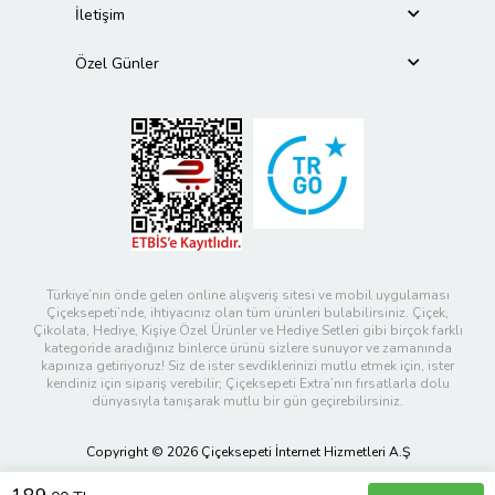
İletişim
Özel Günler
Türkiye’nin önde gelen online alışveriş sitesi ve mobil uygulaması
Çiçeksepeti’nde, ihtiyacınız olan tüm ürünleri bulabilirsiniz. Çiçek,
Çikolata, Hediye, Kişiye Özel Ürünler ve Hediye Setleri gibi birçok farklı
kategoride aradığınız binlerce ürünü sizlere sunuyor ve zamanında
kapınıza getiriyoruz! Siz de ister sevdiklerinizi mutlu etmek için, ister
kendiniz için sipariş verebilir; Çiçeksepeti Extra’nın fırsatlarla dolu
dünyasıyla tanışarak mutlu bir gün geçirebilirsiniz.
Copyright © 2026 Çiçeksepeti İnternet Hizmetleri A.Ş