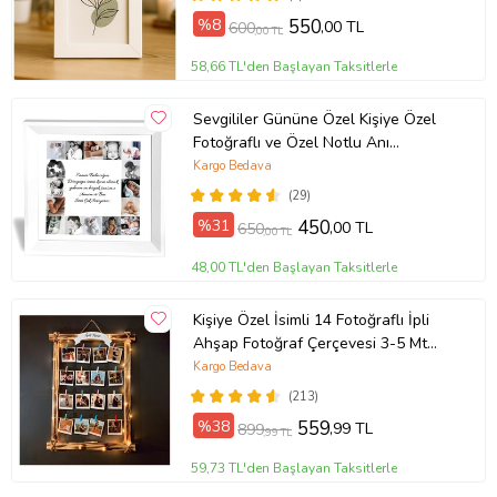
%8
550
,00 TL
600
,00 TL
58,66 TL'den Başlayan Taksitlerle
Sevgililer Gününe Özel Kişiye Özel
Fotoğraflı ve Özel Notlu Anı
Çerçevesi 20X20 (Beyaz)
Kargo Bedava
(29)
%31
450
,00 TL
650
,00 TL
48,00 TL'den Başlayan Taksitlerle
Kişiye Özel İsimli 14 Fotoğraflı İpli
Ahşap Fotoğraf Çerçevesi 3-5 Mt
Peri Led Işıklı
Kargo Bedava
(213)
%38
559
,99 TL
899
,99 TL
59,73 TL'den Başlayan Taksitlerle