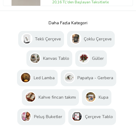
20,16 TL'den Başlayan Taksitlerle
Daha Fazla Kategori
Tekli Çerçeve
Çoklu Çerçeve
Kanvas Tablo
Güller
Led Lamba
Papatya - Gerbera
Kahve fincan takımı
Kupa
Peluş Buketler
Çerçeve Tablo