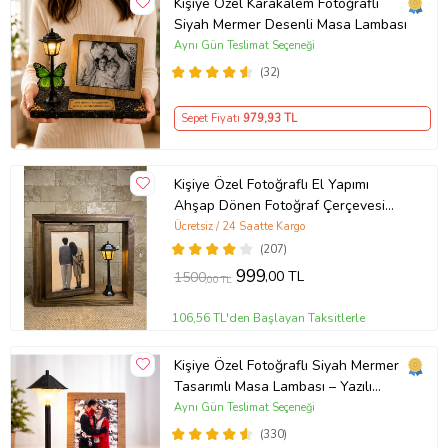
Kişiye Özel Karakalem Fotoğraflı
Siyah Mermer Desenli Masa Lambası
Aynı Gün Teslimat Seçeneği
(32)
Sepet Fiyatı
979
,93 TL
Kişiye Özel Fotoğraflı El Yapımı
Ahşap Dönen Fotoğraf Çerçevesi
Sokak Lambalı Doğum Günü
Ücretsiz / 24 Saatte Kargo
Hediyesi (Kahverengi)
(207)
999
,00 TL
1500
,00 TL
106,56 TL'den Başlayan Taksitlerle
Kişiye Özel Fotoğraflı Siyah Mermer
Tasarımlı Masa Lambası – Yazılı
Ahşap Çerçeveli LED Gece Lambası
Aynı Gün Teslimat Seçeneği
(330)