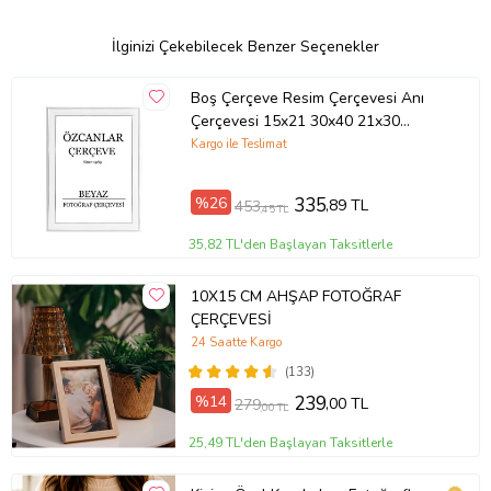
İlginizi Çekebilecek Benzer Seçenekler
Boş Çerçeve Resim Çerçevesi Anı
Çerçevesi 15x21 30x40 21x30
Çerçeve Gold Çerçeve Siyah
Kargo ile Teslimat
Çerçeveli ÖZC-40B-SERİSİ (Beyaz)
%26
335
,89 TL
453
,45 TL
35,82 TL'den Başlayan Taksitlerle
10X15 CM AHŞAP FOTOĞRAF
ÇERÇEVESİ
24 Saatte Kargo
(133)
%14
239
,00 TL
279
,00 TL
25,49 TL'den Başlayan Taksitlerle