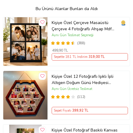
Bu Ürünü Alanlar Bunları da Aldı
Kişiye Özel Çerçeve Masaüstü
Çerçeve 4 Fotoğraflı Ahşap Mdf
Resimli Kolaj Çerçeve
Aynı Gün Teslimat Seçeneği
(388)
499
,90 TL
Sepette 181 TL İndirim
319
,00 TL
Kişiye Özel 12 Fotoğraflı Işıklı İpli
Altıgen Doğum Günü Hediyesi
Ahşap Fotoğraf Panosu
Aynı Gün Ücretsiz Teslimat
(112)
Sepet Fiyatı
399
,92 TL
Kişiye Özel Fotoğraf Baskılı Kanvas