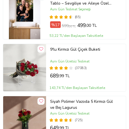
Tablo – Sevgiliye ve Aileye Özel
Hediye (ÇokluRenk)
Aynı Gün Teslimat Seçeneği
(85)
%17
499
,00 TL
599
,00 TL
53,22 TL'den Başlayan Taksitlerle
9'lu Kırmızı Gül Çiçek Buketi
Aynı Gün Ücretsiz Teslimat
(37083)
689
,99 TL
143,74 TL'den Başlayan Taksitlerle
Siyah Polimer Vazoda 5 Kırmızı Gül
ve Bej Lagurus
Aynı Gün Ücretsiz Teslimat
(725)
649
,99 TL