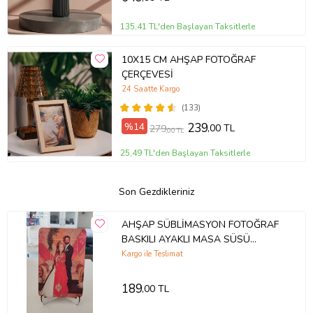
135,41 TL'den Başlayan Taksitlerle
10X15 CM AHŞAP FOTOĞRAF
ÇERÇEVESİ
24 Saatte Kargo
(133)
%14
239
,00 TL
279
,00 TL
25,49 TL'den Başlayan Taksitlerle
Son Gezdikleriniz
AHŞAP SÜBLİMASYON FOTOĞRAF
BASKILI AYAKLI MASA SÜSÜ
15X10CM
Kargo ile Teslimat
189
,00 TL