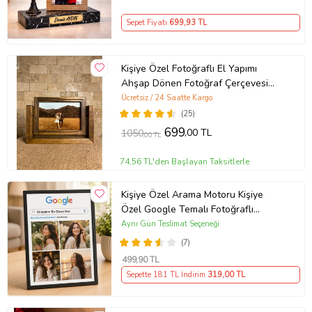
Sepet Fiyatı
699
,93 TL
Kişiye Özel Fotoğraflı El Yapımı
Ahşap Dönen Fotoğraf Çerçevesi
Doğum Günü Hediyesi
Ücretsiz / 24 Saatte Kargo
(25)
699
,00 TL
1050
,00 TL
74,56 TL'den Başlayan Taksitlerle
Kişiye Özel Arama Motoru Kişiye
Özel Google Temalı Fotoğraflı
Çerçeve – Dünyanın En Güzel Kızı
Aynı Gün Teslimat Seçeneği
Tasarımlı Dekoratif Hediye Masaüstü
(7)
Çerçeve
499
,90 TL
Sepette 181 TL İndirim
319
,00 TL