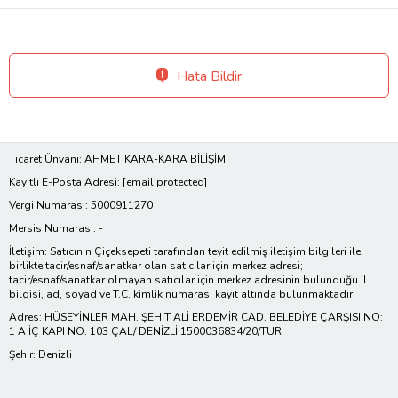
Hata Bildir
Ticaret Ünvanı: AHMET KARA-KARA BİLİŞİM
Kayıtlı E-Posta Adresi:
[email protected]
Vergi Numarası: 5000911270
Mersis Numarası: -
İletişim: Satıcının Çiçeksepeti tarafından teyit edilmiş iletişim bilgileri ile
birlikte tacir/esnaf/sanatkar olan satıcılar için merkez adresi;
tacir/esnaf/sanatkar olmayan satıcılar için merkez adresinin bulunduğu il
bilgisi, ad, soyad ve T.C. kimlik numarası kayıt altında bulunmaktadır.
Adres: HÜSEYİNLER MAH. ŞEHİT ALİ ERDEMİR CAD. BELEDİYE ÇARŞISI NO:
1 A İÇ KAPI NO: 103 ÇAL/ DENİZLİ 1500036834/20/TUR
Şehir: Denizli