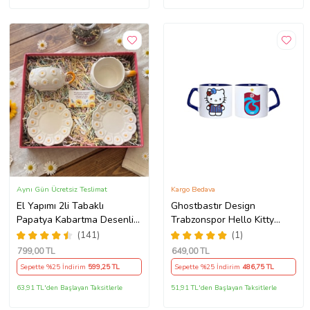
Aynı Gün Ücretsiz Teslimat
Kargo Bedava
El Yapımı 2li Tabaklı
Ghostbastır Design
Papatya Kabartma Desenli
Trabzonspor Hello Kitty
Beren Kupa - Seviyor
Kupa Bardak Tek Adet 089
(141)
(1)
Sevmiyor
799
,00 TL
649
,00 TL
Sepette %25 İndirim
599
,25 TL
Sepette %25 İndirim
486
,75 TL
63,91 TL'den Başlayan Taksitlerle
51,91 TL'den Başlayan Taksitlerle