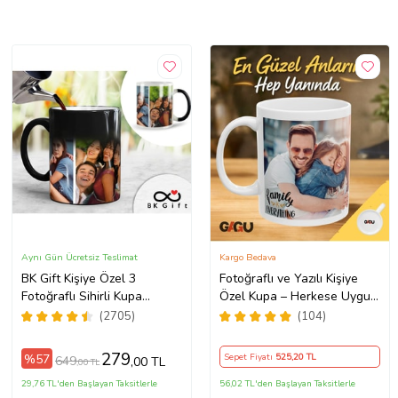
Aynı Gün Ücretsiz Teslimat
Kargo Bedava
BK Gift Kişiye Özel 3
Fotoğraflı ve Yazılı Kişiye
Fotoğraflı Sihirli Kupa
Özel Kupa – Herkese Uygun
Bardak, Arkadaşa Hediye,
Anlamlı Hediye Porselen
(2705)
(104)
Sevgiliye Hediye
Baskılı Kupa (Beyaz)
279
%57
Sepet Fiyatı
525
,20 TL
649
,00 TL
,00 TL
29,76 TL'den Başlayan Taksitlerle
56,02 TL'den Başlayan Taksitlerle