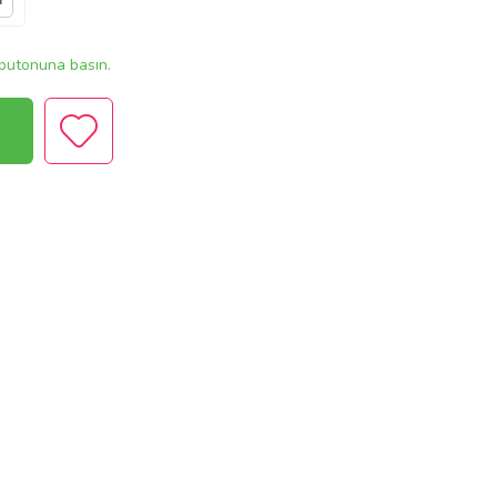
r
butonuna basın.