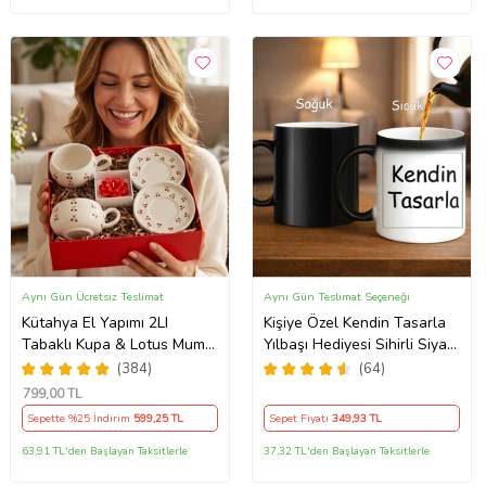
Aynı Gün Ücretsiz Teslimat
Aynı Gün Teslimat Seçeneği
Kütahya El Yapımı 2LI
Kişiye Özel Kendin Tasarla
Tabaklı Kupa & Lotus Mum-
Yılbaşı Hediyesi Sihirli Siyah
Kiraz Mevsimi
Kupa Bardak Sıcakla Renk
(384)
(64)
Değiştiren Tasarım
799
,00 TL
Sepette %25 İndirim
599
,25 TL
Sepet Fiyatı
349
,93 TL
63,91 TL'den Başlayan Taksitlerle
37,32 TL'den Başlayan Taksitlerle