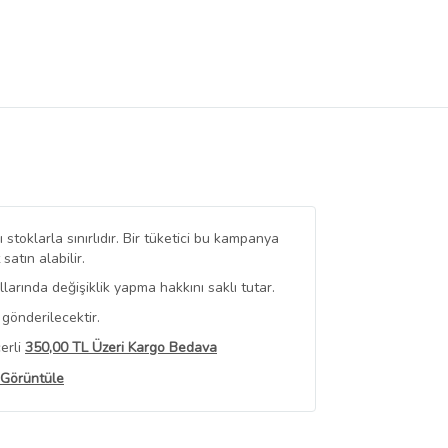
stoklarla sınırlıdır. Bir tüketici bu kampanya
tın alabilir.
arında değişiklik yapma hakkını saklı tutar.
gönderilecektir.
erli
350,00 TL Üzeri Kargo Bedava
 Görüntüle
iyat bilgileri, satıcı tarafından