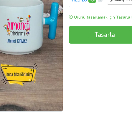
HEDİZU
9,8
Satıcıya So
Ürünü tasarlamak için Tasarla 
Tasarla