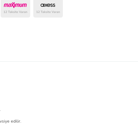
.
siye edilir.