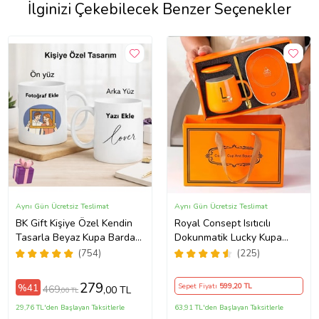
İlginizi Çekebilecek Benzer Seçenekler
Aynı Gün Ücretsiz Teslimat
Aynı Gün Ücretsiz Teslimat
BK Gift Kişiye Özel Kendin
Royal Consept Isıtıcılı
Tasarla Beyaz Kupa Bardak,
Dokunmatik Lucky Kupa
Sevgiliye Hediye, Arkadaşa
Bardak Seti
(754)
(225)
Hediye, Doğum Günü
Hediyesi
279
%41
Sepet Fiyatı
599
,20 TL
469
,00 TL
,00 TL
29,76 TL'den Başlayan Taksitlerle
63,91 TL'den Başlayan Taksitlerle