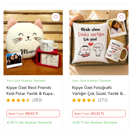
Aynı Gün Ücretsiz Teslimat
Aynı Gün Ücretsiz Teslimat
Kişiye Özel Best Friends
Kişiye Özel Fotoğraflı
Kedi Polar Yastık & Kupa
Varlığın Çok Güzel Yastık &
Arkadaşa Hediye
Kupa Kutulu Hediye Seti
(283)
(271)
Sepet Fiyatı
399
,92 TL
Sepet Fiyatı
391
,92 TL
42,65 TL'den Başlayan Taksitlerle
41,80 TL'den Başlayan Taksitlerle