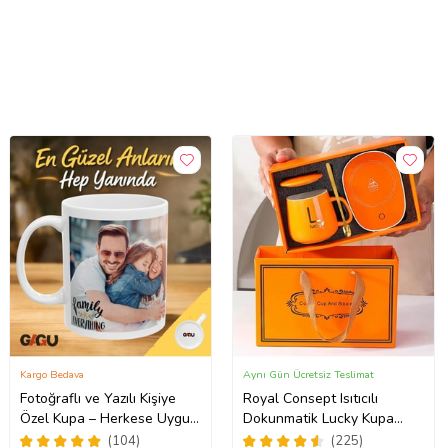
Kargo Bedava
Aynı Gün Ücretsiz Teslimat
Fotoğraflı ve Yazılı Kişiye
Royal Consept Isıtıcılı
Özel Kupa – Herkese Uygun
Dokunmatik Lucky Kupa
Anlamlı Hediye Porselen
Bardak Seti
(104)
(225)