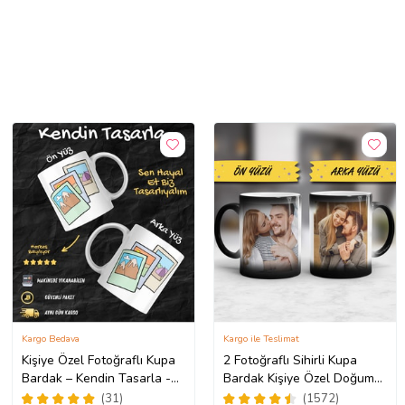
Kargo Bedava
Kargo ile Teslimat
Kişiye Özel Fotoğraflı Kupa
2 Fotoğraflı Sihirli Kupa
Bardak – Kendin Tasarla -
Bardak Kişiye Özel Doğum
Fotoğrafını Gönder
Günü Hediyesi Sevgiliye
(31)
(1572)