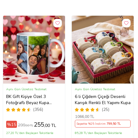
Aynı Gün Ücretsiz Teslimat
Aynı Gün Ücretsiz Teslimat
BK Gift Kişiye Özel 3
6 li Çiğdem Çiçeği Desenli
Fotoğraflı Beyaz Kupa
Karışık Renkli El Yapımı Kupa
Bardak, Sevgiliye Hediye,
(356)
(25)
Arkadaşa Hediye
1066
,00 TL
255
%15
Sepette %25 İndirim
799
,50 TL
299
,00 TL
,00 TL
27,20 TL'den Başlayan Taksitlerle
85,28 TL'den Başlayan Taksitlerle