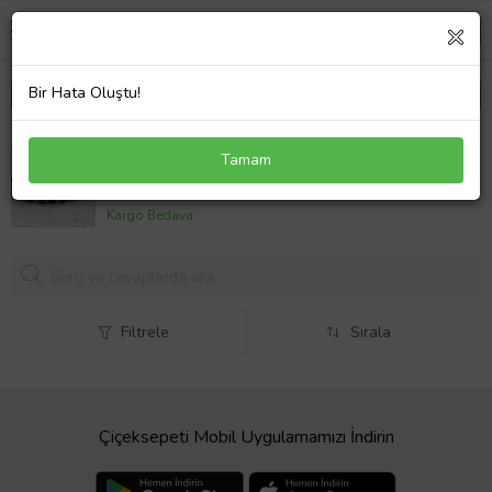
Bir Hata Oluştu!
Alnis Atelier Lapis Lazuli, Hematit ve Oniks Doğal
Tamam
Taş Bileklik
638,
33 TL
Kargo Bedava
Filtrele
Sırala
Çiçeksepeti Mobil Uygulamamızı İndirin