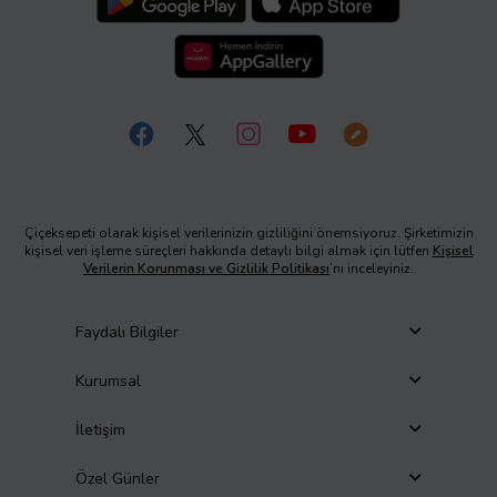
Çiçeksepeti olarak kişisel verilerinizin gizliliğini önemsiyoruz. Şirketimizin
kişisel veri işleme süreçleri hakkında detaylı bilgi almak için lütfen
Kişisel
Verilerin Korunması ve Gizlilik Politikası
’nı inceleyiniz.
Faydalı Bilgiler
Kurumsal
İletişim
Özel Günler