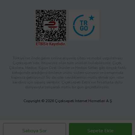
Türkiye’nin önde gelen online alışveriş sitesi ve mobil uygulaması
Çiçeksepeti’nde, ihtiyacınız olan tüm ürünleri bulabilirsiniz. Çiçek,
Çikolata, Hediye, Kişiye Özel Ürünler ve Hediye Setleri gibi birçok farklı
kategoride aradığınız binlerce ürünü sizlere sunuyor ve zamanında
kapınıza getiriyoruz! Siz de ister sevdiklerinizi mutlu etmek için, ister
kendiniz için sipariş verebilir; Çiçeksepeti Extra’nın fırsatlarla dolu
dünyasıyla tanışarak mutlu bir gün geçirebilirsiniz.
Copyright © 2026 Çiçeksepeti İnternet Hizmetleri A.Ş
Satıcıya Sor
Sepete Ekle