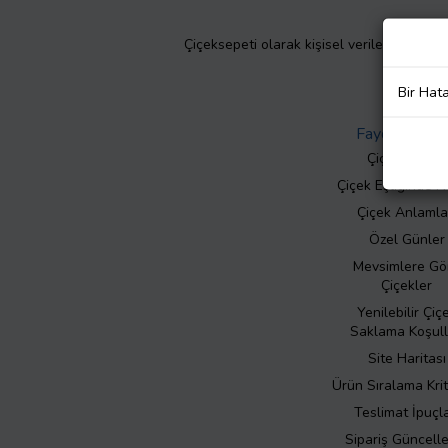
Çiçeksepeti olarak kişisel verilerinizin giz
Bir Hat
Faydalı Bilgil
Çiçek Bakımı
Çiçek Eşliğinde N
Çiçek Anlamla
Özel Günler
Mevsimlere Gö
Çiçekler
Yenilebilir Çiç
Saklama Koşull
Site Haritası
Ürün Sıralama Krit
Teslimat İpuçla
Sipariş Güncell