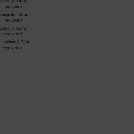
vukatlar Günü
Hediyeleri
emşireler Günü
Hediyeleri
Eczacılık Günü
Hediyeleri
ş Hekimleri Günü
Hediyeleri