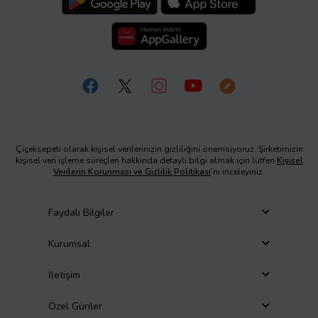
Çiçeksepeti olarak kişisel verilerinizin gizliliğini önemsiyoruz. Şirketimizin
kişisel veri işleme süreçleri hakkında detaylı bilgi almak için lütfen
Kişisel
Verilerin Korunması ve Gizlilik Politikası
’nı inceleyiniz.
Faydalı Bilgiler
Kurumsal
İletişim
Özel Günler