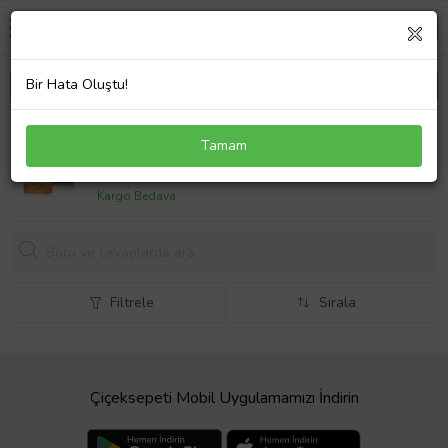
Bir Hata Oluştu!
Amazon Kindle Paperwhite 4 E-Kitap Okuyucu Kılıfı
Tamam
buğday tarlası
769,
00 TL
Kargo Bedava
Filtrele
Sırala
Çiçeksepeti Mobil Uygulamamızı İndirin