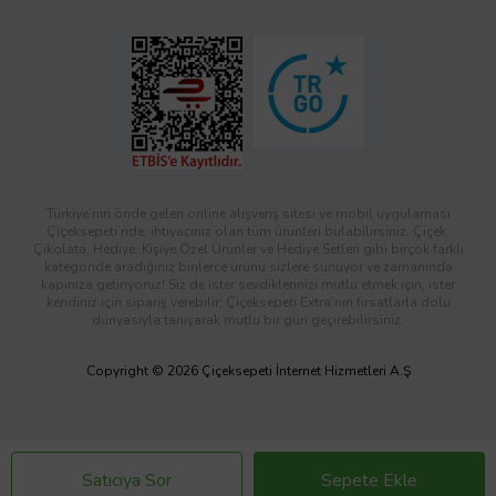
Türkiye’nin önde gelen online alışveriş sitesi ve mobil uygulaması
Çiçeksepeti’nde, ihtiyacınız olan tüm ürünleri bulabilirsiniz. Çiçek,
Çikolata, Hediye, Kişiye Özel Ürünler ve Hediye Setleri gibi birçok farklı
kategoride aradığınız binlerce ürünü sizlere sunuyor ve zamanında
kapınıza getiriyoruz! Siz de ister sevdiklerinizi mutlu etmek için, ister
kendiniz için sipariş verebilir; Çiçeksepeti Extra’nın fırsatlarla dolu
dünyasıyla tanışarak mutlu bir gün geçirebilirsiniz.
Copyright © 2026 Çiçeksepeti İnternet Hizmetleri A.Ş
Satıcıya Sor
Sepete Ekle