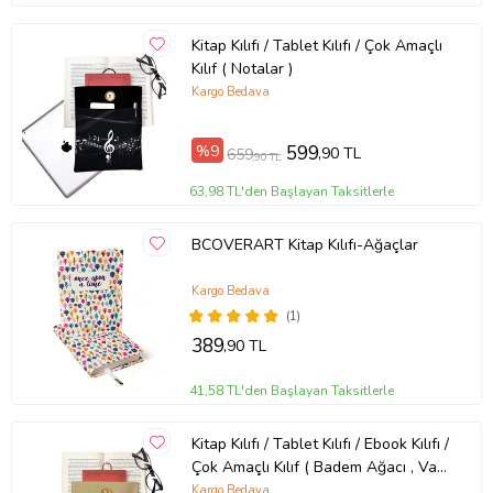
Kitap Kılıfı / Tablet Kılıfı / Çok Amaçlı
Kılıf ( Notalar )
Kargo Bedava
%9
599
,90 TL
659
,90 TL
63,98 TL'den Başlayan Taksitlerle
BCOVERART Kitap Kılıfı-Ağaçlar
Kargo Bedava
(1)
389
,90 TL
41,58 TL'den Başlayan Taksitlerle
Kitap Kılıfı / Tablet Kılıfı / Ebook Kılıfı /
Çok Amaçlı Kılıf ( Badem Ağacı , Van
Gogh )
Kargo Bedava