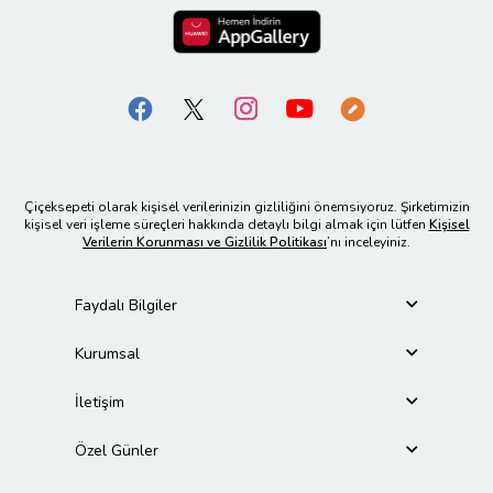
Çiçeksepeti olarak kişisel verilerinizin gizliliğini önemsiyoruz. Şirketimizin
kişisel veri işleme süreçleri hakkında detaylı bilgi almak için lütfen
Kişisel
Verilerin Korunması ve Gizlilik Politikası
’nı inceleyiniz.
Faydalı Bilgiler
Kurumsal
İletişim
Özel Günler