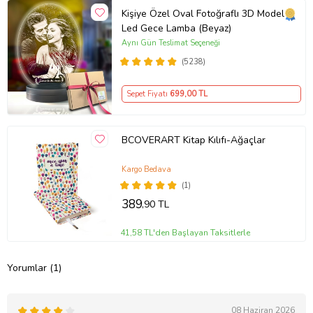
Kişiye Özel Oval Fotoğraflı 3D Model
Led Gece Lamba (Beyaz)
Aynı Gün Teslimat Seçeneği
(5238)
Sepet Fiyatı
699
,00 TL
BCOVERART Kitap Kılıfı-Ağaçlar
Kargo Bedava
(1)
389
,90 TL
41,58 TL'den Başlayan Taksitlerle
Yorumlar (1)
08 Haziran 2026