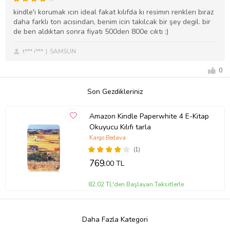
kindle'ı korumak ıcın ideal fakat kılıfda kı resimın renklerı bıraz
daha farklı ton acısından, benim icin takılcak bir şey degil. bir
de ben aldıktan sonra fiyatı 500den 800e cıktı :)
t*** i***
SAMSUN
0
Son Gezdikleriniz
Amazon Kindle Paperwhite 4 E-Kitap
Okuyucu Kılıfı tarla
Kargo Bedava
(1)
769
,00 TL
82,02 TL'den Başlayan Taksitlerle
Daha Fazla Kategori