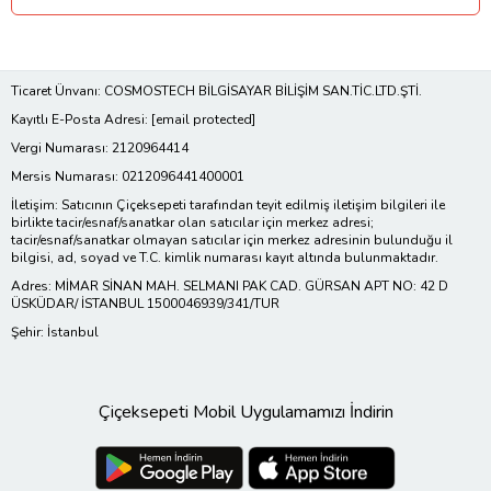
Ticaret Ünvanı: COSMOSTECH BİLGİSAYAR BİLİŞİM SAN.TİC.LTD.ŞTİ.
Kayıtlı E-Posta Adresi:
[email protected]
Vergi Numarası: 2120964414
Mersis Numarası: 0212096441400001
İletişim: Satıcının Çiçeksepeti tarafından teyit edilmiş iletişim bilgileri ile
birlikte tacir/esnaf/sanatkar olan satıcılar için merkez adresi;
tacir/esnaf/sanatkar olmayan satıcılar için merkez adresinin bulunduğu il
bilgisi, ad, soyad ve T.C. kimlik numarası kayıt altında bulunmaktadır.
Adres: MİMAR SİNAN MAH. SELMANI PAK CAD. GÜRSAN APT NO: 42 D
ÜSKÜDAR/ İSTANBUL 1500046939/341/TUR
Şehir: İstanbul
Çiçeksepeti Mobil Uygulamamızı İndirin