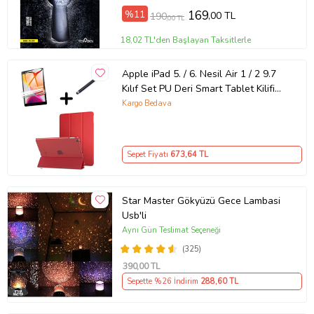
%11
169
,00 TL
190
,00 TL
18,02 TL'den Başlayan Taksitlerle
Apple iPad 5. / 6. Nesil Air 1 / 2 9.7
Kılıf Set PU Deri Smart Tablet Kilifi
Ekr (Kırmızı)
Kargo Bedava
Sepet Fiyatı
673
,64 TL
Star Master Gökyüzü Gece Lambasi
Usb'li
Aynı Gün Teslimat Seçeneği
(325)
390
,00 TL
Sepette %26 İndirim
288
,60 TL