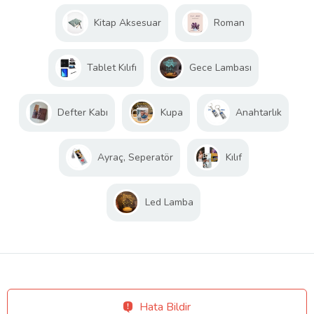
Kitap Aksesuar
Roman
Tablet Kılıfı
Gece Lambası
Defter Kabı
Kupa
Anahtarlık
Ayraç, Seperatör
Kılıf
Led Lamba
Hata Bildir