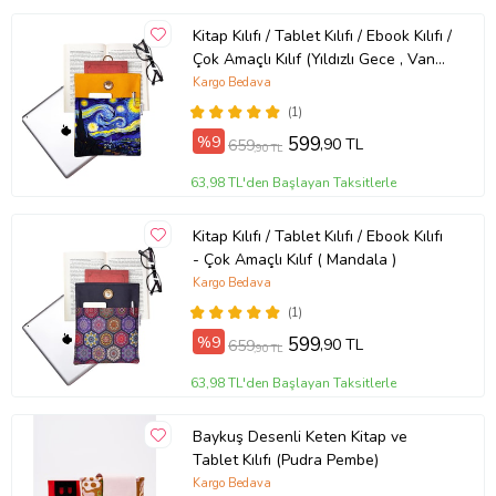
Kitap Kılıfı / Tablet Kılıfı / Ebook Kılıfı /
Çok Amaçlı Kılıf (Yıldızlı Gece , Van
Gogh)
Kargo Bedava
(1)
%9
599
,90 TL
659
,90 TL
63,98 TL'den Başlayan Taksitlerle
Kitap Kılıfı / Tablet Kılıfı / Ebook Kılıfı
- Çok Amaçlı Kılıf ( Mandala )
Kargo Bedava
(1)
%9
599
,90 TL
659
,90 TL
63,98 TL'den Başlayan Taksitlerle
Baykuş Desenli Keten Kitap ve
Tablet Kılıfı (Pudra Pembe)
Kargo Bedava