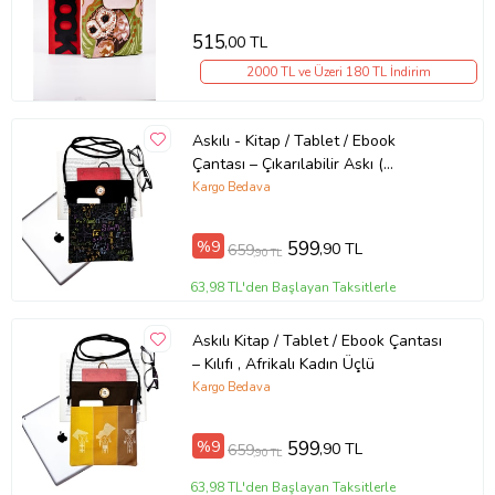
515
,00 TL
2000 TL ve Üzeri 180 TL İndirim
Askılı - Kitap / Tablet / Ebook
Çantası – Çıkarılabilir Askı (
Matematik , Formüller )
Kargo Bedava
%9
599
,90 TL
659
,90 TL
63,98 TL'den Başlayan Taksitlerle
Askılı Kitap / Tablet / Ebook Çantası
– Kılıfı , Afrikalı Kadın Üçlü
Kargo Bedava
%9
599
,90 TL
659
,90 TL
63,98 TL'den Başlayan Taksitlerle