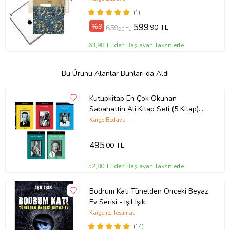
(1)
%9
599
,90 TL
659
,90 TL
63,98 TL'den Başlayan Taksitlerle
Bu Ürünü Alanlar Bunları da Aldı
Kutupkitap En Çok Okunan
Sabahattin Ali Kitap Seti (5 Kitap)
(Mavi)
Kargo Bedava
495
,00 TL
52,80 TL'den Başlayan Taksitlerle
Bodrum Katı Tünelden Önceki Beyaz
Ev Serisi - Işıl Işık
Kargo ile Teslimat
(14)