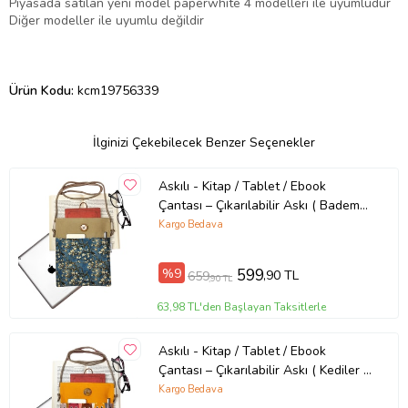
Piyasada satılan yeni model paperwhite 4 modelleri ile uyumludur
Diğer modeller ile uyumlu değildir
Ürün Kodu:
kcm19756339
İlginizi Çekebilecek Benzer Seçenekler
Askılı - Kitap / Tablet / Ebook
Çantası – Çıkarılabilir Askı ( Badem
Ağacı , Van Gogh )
Kargo Bedava
%9
599
,90 TL
659
,90 TL
63,98 TL'den Başlayan Taksitlerle
Askılı - Kitap / Tablet / Ebook
Çantası – Çıkarılabilir Askı ( Kediler ,
Sarı )
Kargo Bedava