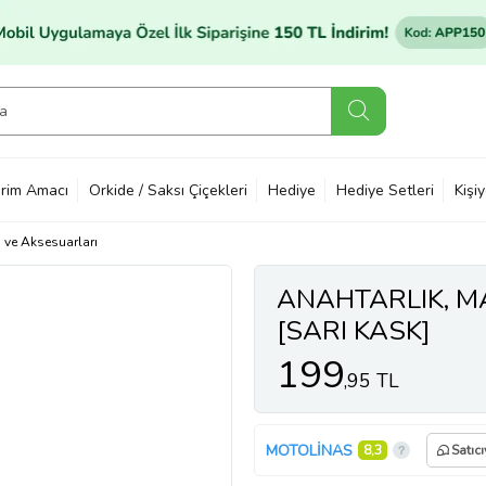
rim Amacı
Orkide / Saksı Çiçekleri
Hediye
Hediye Setleri
Kişi
ı ve Aksesuarları
ANAHTARLIK, MA
[SARI KASK]
199
,95 TL
MOTOLİNAS
8,3
Satıc