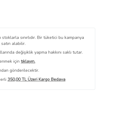
stoklarla sınırlıdır. Bir tüketici bu kampanya
tın alabilir.
arında değişiklik yapma hakkını saklı tutar.
renmek için
tıklayın.
ndan gönderilecektir.
erli
350,00 TL Üzeri Kargo Bedava
 Görüntüle
iyat bilgileri, satıcı tarafından