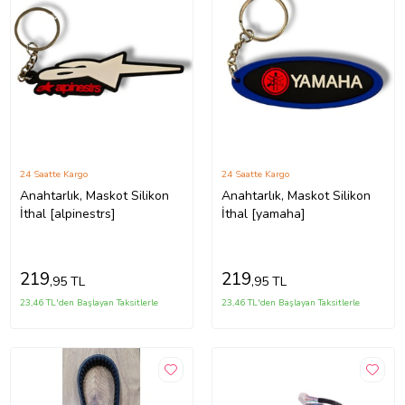
24 Saatte Kargo
24 Saatte Kargo
Anahtarlık, Maskot Silikon
Anahtarlık, Maskot Silikon
İthal [alpinestrs]
İthal [yamaha]
219
219
,95 TL
,95 TL
23,46 TL'den Başlayan Taksitlerle
23,46 TL'den Başlayan Taksitlerle