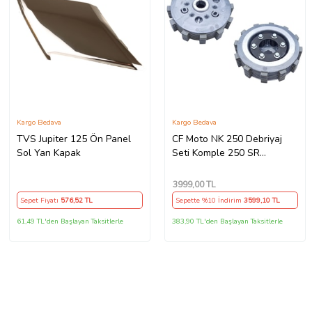
Kargo Bedava
Kargo Bedava
TVS Jupiter 125 Ön Panel
CF Moto NK 250 Debriyaj
Sol Yan Kapak
Seti Komple 250 SR
Debriyaj Balata+Göbek Set
7Li Hepsi İnce(2018-
3999
,00 TL
22)Arasmto (Siyah)
Sepet Fiyatı
576
,52 TL
Sepette %10 İndirim
3599
,10 TL
61,49 TL'den Başlayan Taksitlerle
383,90 TL'den Başlayan Taksitlerle