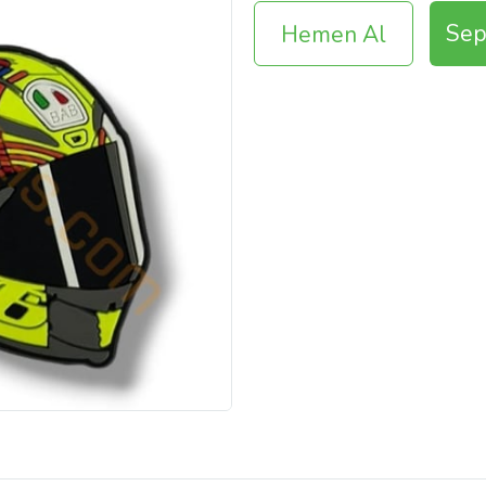
Sep
Hemen Al