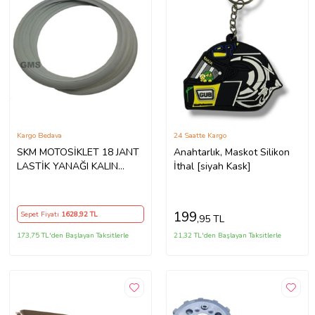
Kargo Bedava
24 Saatte Kargo
SKM MOTOSİKLET 18 JANT
Anahtarlık, Maskot Silikon
LASTİK YANAĞI KALIN
İthal [siyah Kask]
ATLAS
199
Sepet Fiyatı
1628
,92 TL
,95 TL
173,75 TL'den Başlayan Taksitlerle
21,32 TL'den Başlayan Taksitlerle