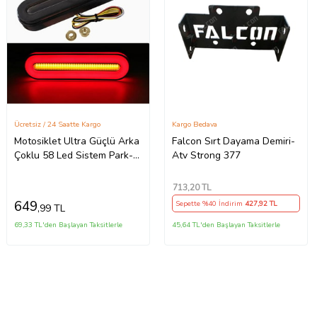
Ücretsiz / 24 Saatte Kargo
Kargo Bedava
Motosiklet Ultra Güçlü Arka
Falcon Sırt Dayama Demiri-
Çoklu 58 Led Sistem Park-
Atv Strong 377
Fren+Sinyal+Dörtlü Modlu
713
,20 TL
649
Sepette %40 İndirim
427
,92 TL
,99 TL
69,33 TL'den Başlayan Taksitlerle
45,64 TL'den Başlayan Taksitlerle