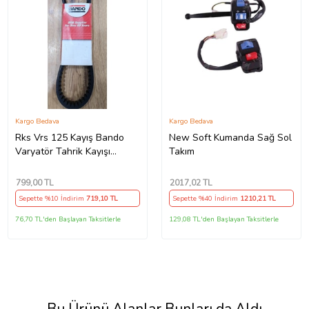
Kargo Bedava
Kargo Bedava
Rks Vrs 125 Kayış Bando
New Soft Kumanda Sağ Sol
Varyatör Tahrik Kayışı
Takım
815.5x22x30x10 Supermoto
799
,00 TL
2017
,02 TL
Sepette %10 İndirim
719
,10 TL
Sepette %40 İndirim
1210
,21 TL
76,70 TL'den Başlayan Taksitlerle
129,08 TL'den Başlayan Taksitlerle