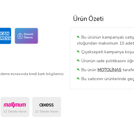
Ürün Özeti
Bu ürünün kampanyalı satışı 
stoğundan maksimum 10 adet sa
Çiçeksepeti kampanya koşull
Ürünün iade politikasını öğ
Bu ürün
MOTOLİNAS
tarafı
deme esnasında kredi kartı bilgileriniz
Bu satıcının ürünlerinde geç
Bu Satıcının
Tüm Ürünlerini
Ürün sayfasında gördüğünüz f
belirlenmektedir.