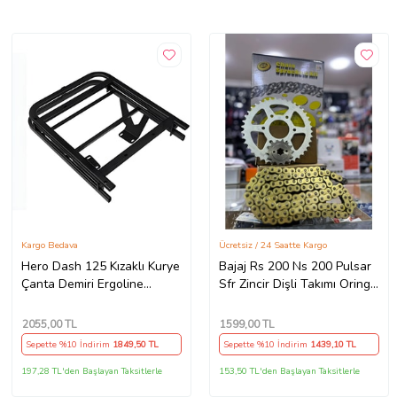
Kargo Bedava
Ücretsiz / 24 Saatte Kargo
Hero Dash 125 Kızaklı Kurye
Bajaj Rs 200 Ns 200 Pulsar
Çanta Demiri Ergoline
Sfr Zincir Dişli Takımı Oringli
Sürgülü Pizzacı Paket Demiri
Arka 40T -Ön 14T 108
Arasmoto
Bakla Supermto
2055
,00 TL
1599
,00 TL
Sepette %10 İndirim
1849
,50 TL
Sepette %10 İndirim
1439
,10 TL
197,28 TL'den Başlayan Taksitlerle
153,50 TL'den Başlayan Taksitlerle