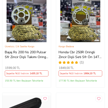
Ücretsiz / 24 Saatte Kargo
Kargo Bedava
Bajaj Rs 200 Ns 200 Pulsar
Honda Cbr 250R Oringli
Sfr Zincir Dişli Takımı Oringli
Zincir Dişli Seti Sfr Ön 14T
Arka 40T -Ön 14T 108
Arka 38 T/120 Bakla 2011-
(1)
Bakla Supermto
17 Arasmto
1599
,00 TL
1849
,00 TL
Sepette %10 İndirim
1439
,10 TL
Sepette %10 İndirim
1664
,10 TL
153,50 TL'den Başlayan Taksitlerle
177,50 TL'den Başlayan Taksitlerle