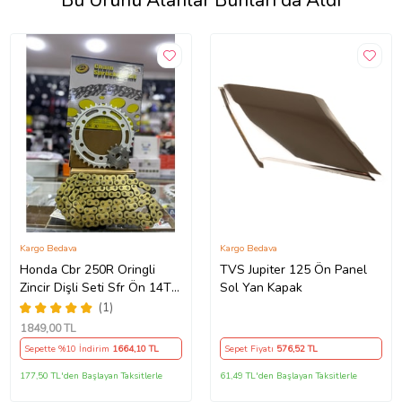
Bu Ürünü Alanlar Bunları da Aldı
Kargo Bedava
Kargo Bedava
Honda Cbr 250R Oringli
TVS Jupiter 125 Ön Panel
Zincir Dişli Seti Sfr Ön 14T
Sol Yan Kapak
Arka 38 T/120 Bakla 2011-
(1)
17 Arasmto
1849
,00 TL
Sepette %10 İndirim
1664
,10 TL
Sepet Fiyatı
576
,52 TL
177,50 TL'den Başlayan Taksitlerle
61,49 TL'den Başlayan Taksitlerle