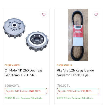
Kargo Bedava
Kargo Bedava
CF Moto NK 250 Debriyaj
Rks Vrs 125 Kayış Bando
Seti Komple 250 SR
Varyatör Tahrik Kayışı
Debriyaj Balata+Göbek Set
815.5x22x30x10 Supermoto
7Li Hepsi İnce(2018-
3999
,00 TL
799
,00 TL
22)Arasmto (Siyah)
Sepette %10 İndirim
3599
,10 TL
Sepette %10 İndirim
719
,10 TL
383,90 TL'den Başlayan Taksitlerle
76,70 TL'den Başlayan Taksitlerle