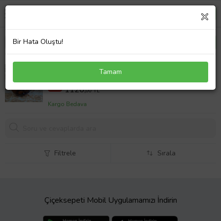
Bir Hata Oluştu!
Antika Murano Cam Kuş (Ekru-Koyu Kahve)
Tamam
1250,00 TL
%10
1120,
00 TL
Kargo Bedava
Filtrele
Sırala
Çiçeksepeti Mobil Uygulamamızı İndirin