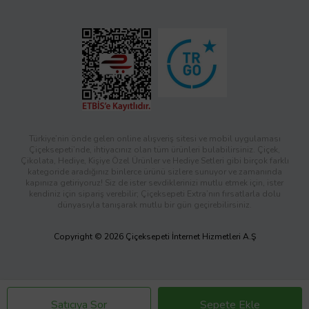
Türkiye’nin önde gelen online alışveriş sitesi ve mobil uygulaması
Çiçeksepeti’nde, ihtiyacınız olan tüm ürünleri bulabilirsiniz. Çiçek,
Çikolata, Hediye, Kişiye Özel Ürünler ve Hediye Setleri gibi birçok farklı
kategoride aradığınız binlerce ürünü sizlere sunuyor ve zamanında
kapınıza getiriyoruz! Siz de ister sevdiklerinizi mutlu etmek için, ister
kendiniz için sipariş verebilir; Çiçeksepeti Extra’nın fırsatlarla dolu
dünyasıyla tanışarak mutlu bir gün geçirebilirsiniz.
Copyright © 2026 Çiçeksepeti İnternet Hizmetleri A.Ş
Satıcıya Sor
Sepete Ekle