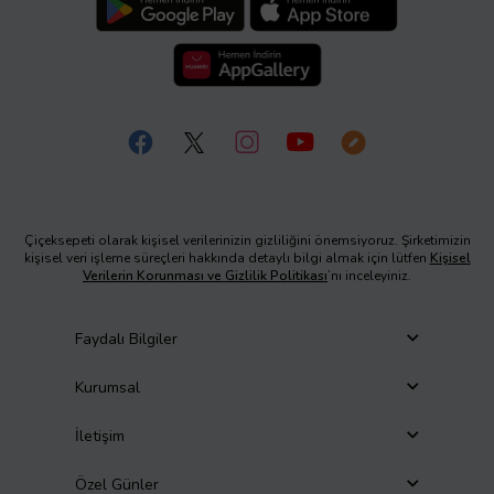
Çiçeksepeti olarak kişisel verilerinizin gizliliğini önemsiyoruz. Şirketimizin
kişisel veri işleme süreçleri hakkında detaylı bilgi almak için lütfen
Kişisel
Verilerin Korunması ve Gizlilik Politikası
’nı inceleyiniz.
Faydalı Bilgiler
Kurumsal
İletişim
Özel Günler