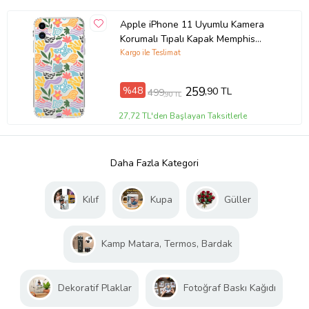
Apple iPhone 11 Uyumlu Kamera
Korumalı Tıpalı Kapak Memphis
Desen Tasarımlı Şeffaf Kılıf
Kargo ile Teslimat
%48
259
,90 TL
499
,90 TL
27,72 TL'den Başlayan Taksitlerle
Daha Fazla Kategori
Kılıf
Kupa
Güller
Kamp Matara, Termos, Bardak
Dekoratif Plaklar
Fotoğraf Baskı Kağıdı