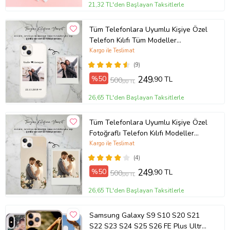
21,32 TL'den Başlayan Taksitlerle
Tüm Telefonlara Uyumlu Kişiye Özel
Telefon Kılıfı Tüm Modeller
Açıklamada
Kargo ile Teslimat
(9)
%50
249
,90 TL
500
,00 TL
26,65 TL'den Başlayan Taksitlerle
Tüm Telefonlara Uyumlu Kişiye Özel
Fotoğraflı Telefon Kılıfı Modeller
Açıklamada
Kargo ile Teslimat
(4)
%50
249
,90 TL
500
,00 TL
26,65 TL'den Başlayan Taksitlerle
Samsung Galaxy S9 S10 S20 S21
S22 S23 S24 S25 S26 FE Plus Ultra