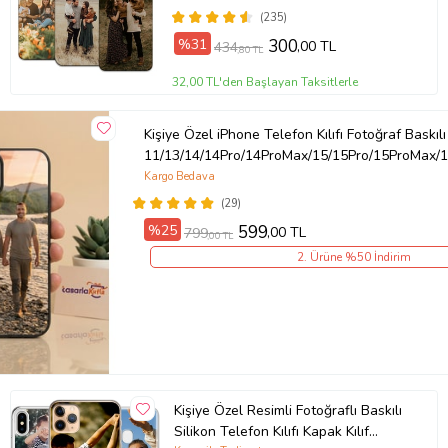
(235)
Ürün Kodu:
kcm57884397
%31
300
,00 TL
434
,80 TL
32,00 TL'den Başlayan Taksitlerle
Kişiye Özel iPhone Telefon Kılıfı Fotoğraf Baskılı
11/13/14/14Pro/14ProMax/15/15Pro/15ProMax/1
Kargo Bedava
(29)
%25
599
,00 TL
799
,00 TL
2. Ürüne %50 İndirim
Kişiye Özel Resimli Fotoğraflı Baskılı
Silikon Telefon Kılıfı Kapak Kılıf