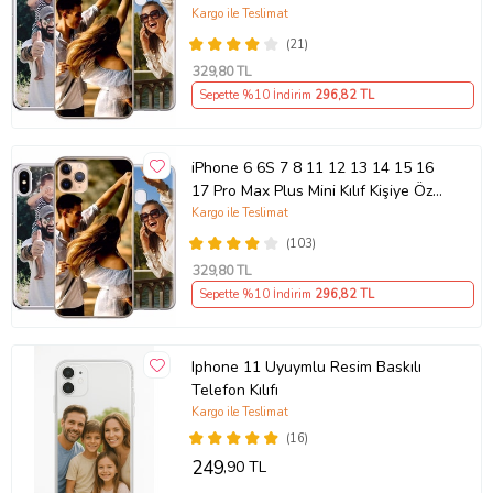
Kılıf Kişiye Özel Resimli Fotoğraflı
Kargo ile Teslimat
Silikon
(21)
329
,80 TL
Sepette %10 İndirim
296
,82 TL
iPhone 6 6S 7 8 11 12 13 14 15 16
17 Pro Max Plus Mini Kılıf Kişiye Özel
Resimli Fotoğraflı Silikon
Kargo ile Teslimat
(103)
329
,80 TL
Sepette %10 İndirim
296
,82 TL
Iphone 11 Uyuymlu Resim Baskılı
Telefon Kılıfı
Kargo ile Teslimat
(16)
249
,90 TL