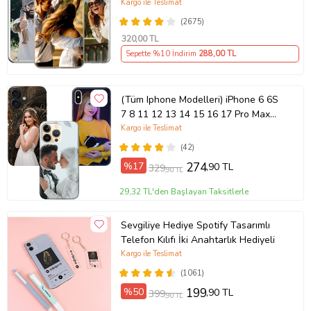
(Telefon Modelleri Açıklamada)
Kargo ile Teslimat
(2675)
320
,00 TL
Sepette %10 İndirim
288
,00 TL
(Tüm Iphone Modelleri) iPhone 6 6S
7 8 11 12 13 14 15 16 17 Pro Max
Plus Mini Kişiye Özel Resimli
Kargo ile Teslimat
Fotoğraflı Kılıf
(42)
%17
274
,90 TL
329
,90 TL
29,32 TL'den Başlayan Taksitlerle
Sevgiliye Hediye Spotify Tasarımlı
Telefon Kılıfı İki Anahtarlık Hediyeli
Kargo ile Teslimat
(1061)
%50
199
,90 TL
399
,90 TL