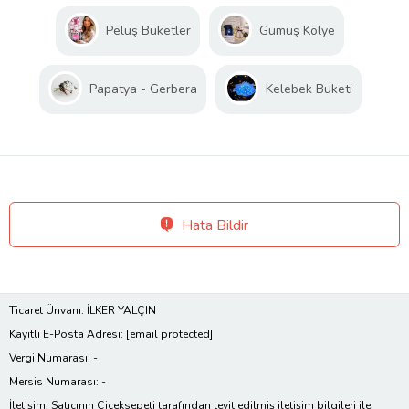
Peluş Buketler
Gümüş Kolye
Papatya - Gerbera
Kelebek Buketi
Hata Bildir
Ticaret Ünvanı: İLKER YALÇIN
Kayıtlı E-Posta Adresi:
[email protected]
Vergi Numarası: -
Mersis Numarası: -
İletişim: Satıcının Çiçeksepeti tarafından teyit edilmiş iletişim bilgileri ile