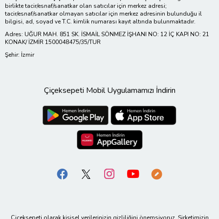
birlikte tacir/esnaf/sanatkar olan satıcılar için merkez adresi;
tacir/esnaf/sanatkar olmayan satıcılar için merkez adresinin bulunduğu il
bilgisi, ad, soyad ve T.C. kimlik numarası kayıt altında bulunmaktadır.
Adres: UĞUR MAH. 851 SK. İSMAİL SÖNMEZ İŞHANI NO: 12 İÇ KAPI NO: 21
KONAK/ İZMİR 1500048475/35/TUR
Şehir: İzmir
Çiçeksepeti Mobil Uygulamamızı İndirin
Çiçeksepeti olarak kişisel verilerinizin gizliliğini önemsiyoruz. Şirketimizin