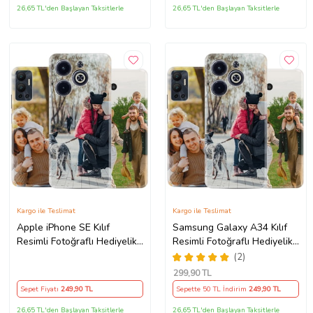
26,65 TL'den Başlayan Taksitlerle
26,65 TL'den Başlayan Taksitlerle
Kargo ile Teslimat
Kargo ile Teslimat
Apple iPhone SE Kılıf
Samsung Galaxy A34 Kılıf
Resimli Fotoğraflı Hediyelik
Resimli Fotoğraflı Hediyelik
Tasarım Silikon Kişiye Özel
Tasarım Silikon Kişiye Özel
(2)
299
,90 TL
Sepet Fiyatı
249
,90 TL
Sepette 50 TL İndirim
249
,90 TL
26,65 TL'den Başlayan Taksitlerle
26,65 TL'den Başlayan Taksitlerle