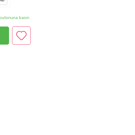
vap
butonuna basın.