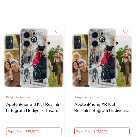
Kargo ile Teslimat
Kargo ile Teslimat
Apple iPhone 8 Kılıf Resimli
Apple iPhone XR Kılıf
Fotoğraflı Hediyelik Tasarım
Resimli Fotoğraflı Hediyelik
Silikon Kişiye Özel
Tasarım Silikon Kişiye Özel
Sepet Fiyatı
249
,90 TL
Sepet Fiyatı
249
,90 TL