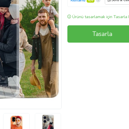
Kılıfland
8,6
Soru & Ce
Ürünü tasarlamak için Tasarla 
Tasarla