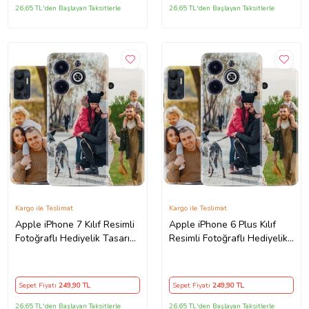
26,65 TL'den Başlayan Taksitlerle
26,65 TL'den Başlayan Taksitlerle
Kargo ile Teslimat
Kargo ile Teslimat
Apple iPhone 7 Kılıf Resimli
Apple iPhone 6 Plus Kılıf
Fotoğraflı Hediyelik Tasarım
Resimli Fotoğraflı Hediyelik
Silikon Kişiye Özel
Tasarım Silikon Kişiye Özel
Sepet Fiyatı
249
,90 TL
Sepet Fiyatı
249
,90 TL
26,65 TL'den Başlayan Taksitlerle
26,65 TL'den Başlayan Taksitlerle