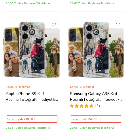
26,65 TL'den Başlayan Taksitlerle
26,65 TL'den Başlayan Taksitlerle
Kargo ile Teslimat
Kargo ile Teslimat
Apple iPhone 6S Kılıf
Samsung Galaxy A35 Kılıf
Resimli Fotoğraflı Hediyelik
Resimli Fotoğraflı Hediyelik
Tasarım Silikon Kişiye Özel
Tasarım Silikon Kişiye Özel
(1)
Sepet Fiyatı
249
,90 TL
Sepet Fiyatı
249
,90 TL
26,65 TL'den Başlayan Taksitlerle
26,65 TL'den Başlayan Taksitlerle