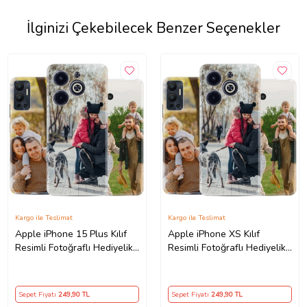
İlginizi Çekebilecek Benzer Seçenekler
Kargo ile Teslimat
Kargo ile Teslimat
Apple iPhone 15 Plus Kılıf
Apple iPhone XS Kılıf
Resimli Fotoğraflı Hediyelik
Resimli Fotoğraflı Hediyelik
Tasarım Silikon Kişiye Özel
Tasarım Silikon Kişiye Özel
Sepet Fiyatı
249
,90 TL
Sepet Fiyatı
249
,90 TL