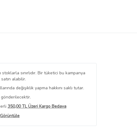
stoklarla sınırlıdır. Bir tüketici bu kampanya
tın alabilir.
arında değişiklik yapma hakkını saklı tutar.
gönderilecektir.
erli
350,00 TL Üzeri Kargo Bedava
 Görüntüle
iyat bilgileri, satıcı tarafından