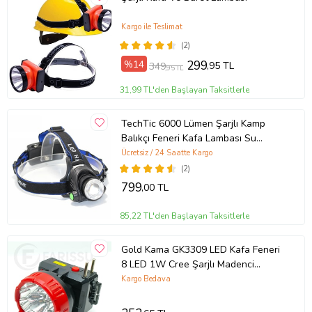
Kargo ile Teslimat
(2)
%14
299
,95 TL
349
,95 TL
31,99 TL'den Başlayan Taksitlerle
TechTic 6000 Lümen Şarjlı Kamp
Balıkçı Feneri Kafa Lambası Su
Geçirmez Kafa Feneri Tepe Lambası
Ücretsiz / 24 Saatte Kargo
Çalışma Lambası
(2)
799
,00 TL
85,22 TL'den Başlayan Taksitlerle
Gold Kama GK3309 LED Kafa Feneri
8 LED 1W Cree Şarjlı Madenci
Lambası
Kargo Bedava