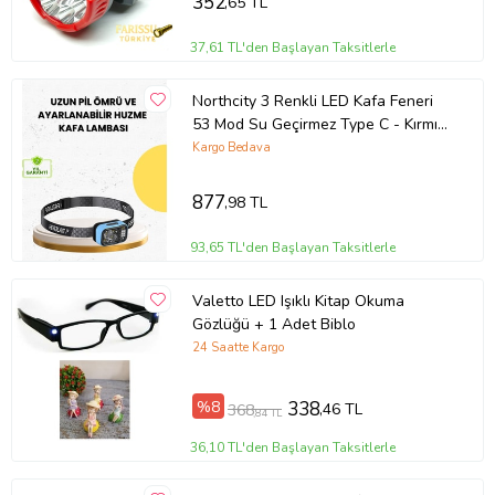
352
,65 TL
37,61 TL'den Başlayan Taksitlerle
Northcity 3 Renkli LED Kafa Feneri
53 Mod Su Geçirmez Type C - Kırmızı
Yeşil Mavi Kullanımı
Kargo Bedava
877
,98 TL
93,65 TL'den Başlayan Taksitlerle
Valetto LED Işıklı Kitap Okuma
Gözlüğü + 1 Adet Biblo
24 Saatte Kargo
%8
338
,46 TL
368
,84 TL
36,10 TL'den Başlayan Taksitlerle