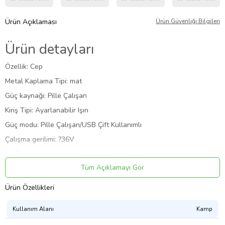
Ürün Açıklaması
Ürün Güvenliği Bilgileri
Ürün detayları
Özellik: Cep
Metal Kaplama Tipi: mat
Güç kaynağı: Pille Çalışan
Kiriş Tipi: Ayarlanabilir Işın
Güç modu: Pille Çalışan/USB Çift Kullanımlı
Çalışma gerilimi: ?36V
Pil Özellikleri: Şarj edilebilir pil
Tüm Açıklamayı Gör
Şarj edilebilir pil: Lityum Pil-18650 Serisi
Malzeme: ABS'ler
Ürün Özellikleri
Işık kaynağı: Sıradan LED (1W dahilinde (dahil))
Kullanım Alanı
Kamp
Maksimum Parlaklık (lümen): 150