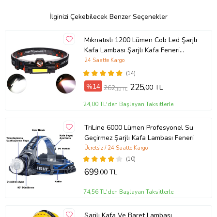
Menzil (m): 50
Ürün Kodu:
kcm26516686
İlginizi Çekebilecek Benzer Seçenekler
Mıknatıslı 1200 Lümen Cob Led Şarjlı
Kafa Lambası Şarjlı Kafa Feneri
Süper Parlak
24 Saatte Kargo
(14)
%14
225
,00 TL
262
,10 TL
24,00 TL'den Başlayan Taksitlerle
TriLine 6000 Lümen Profesyonel Su
Geçirmez Şarjlı Kafa Lambası Feneri
Ücretsiz / 24 Saatte Kargo
(10)
699
,00 TL
74,56 TL'den Başlayan Taksitlerle
Şarjlı Kafa Ve Baret Lambası