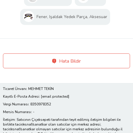
Fener, Işaldak Yedek Parça, Aksesuar
Hata Bildir
Ticaret Ünvanı: MEHMET TEKİN
Kayıtlı E-Posta Adresi:
[email protected]
Vergi Numarası: 8350978352
Mersis Numarası: -
İletişim: Satıcının Çiçeksepeti tarafından teyit edilmiş iletişim bilgileri ile
birlikte tacir/esnaf/sanatkar olan satıcılar için merkez adresi;
tacir/esnaf/sanatkar olmayan satıcılar için merkez adresinin bulunduğu il