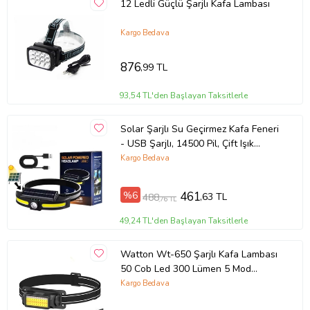
12 Ledli Güçlü Şarjlı Kafa Lambası
Kargo Bedava
876
,99 TL
93,54 TL'den Başlayan Taksitlerle
Solar Şarjlı Su Geçirmez Kafa Feneri
- USB Şarjlı, 14500 Pil, Çift Işık
Kaynağı or-921
Kargo Bedava
%6
461
,63 TL
488
,76 TL
49,24 TL'den Başlayan Taksitlerle
Watton Wt-650 Şarjlı Kafa Lambası
50 Cob Led 300 Lümen 5 Mod
Aydınlatma
Kargo Bedava