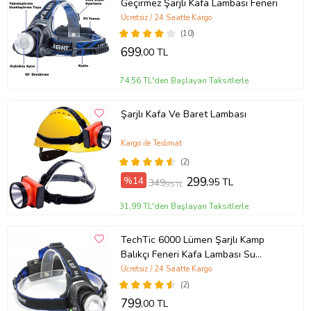
Geçirmez Şarjlı Kafa Lambası Feneri
Ücretsiz / 24 Saatte Kargo
(10)
699
,00 TL
74,56 TL'den Başlayan Taksitlerle
Şarjlı Kafa Ve Baret Lambası
Kargo ile Teslimat
(2)
%14
299
,95 TL
349
,95 TL
31,99 TL'den Başlayan Taksitlerle
TechTic 6000 Lümen Şarjlı Kamp
Balıkçı Feneri Kafa Lambası Su
Geçirmez Kafa Feneri Tepe Lambası
Ücretsiz / 24 Saatte Kargo
Çalışma Lambası
(2)
799
,00 TL