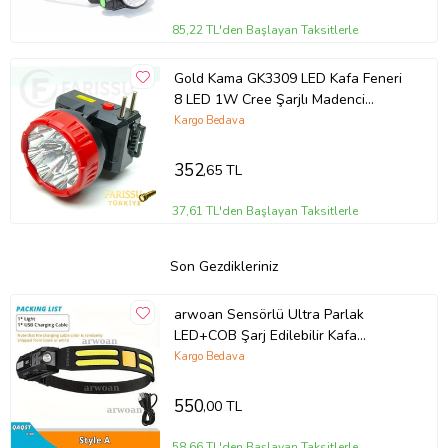
85,22 TL'den Başlayan Taksitlerle
Gold Kama GK3309 LED Kafa Feneri
8 LED 1W Cree Şarjlı Madenci
Lambası
Kargo Bedava
352
,65 TL
37,61 TL'den Başlayan Taksitlerle
Son Gezdikleriniz
arwoan Sensörlü Ultra Parlak
LED+COB Şarj Edilebilir Kafa
Lambası (A.Sarı)
Kargo Bedava
550
,00 TL
58,66 TL'den Başlayan Taksitlerle