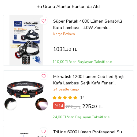
Bu Ürünü Alanlar Bunları da Aldı
Süper Parlak 4000 Lümen Sensörlü
Kafa Lambası - 40W Zoomlu
Profesyonel Aydınlatma
Kargo Bedava
1031
,30 TL
110,00 TL'den Başlayan Taksitlerle
Mıknatıslı 1200 Lümen Cob Led Şarjlı
Kafa Lambası Şarjlı Kafa Feneri
Süper Parlak
24 Saatte Kargo
(14)
%14
225
,00 TL
262
,10 TL
24,00 TL'den Başlayan Taksitlerle
TriLine 6000 Lümen Profesyonel Su