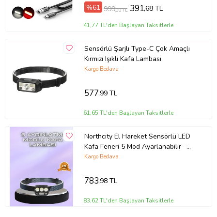
%61
391
,68 TL
999
,00 TL
41,77 TL'den Başlayan Taksitlerle
Sensörlü Şarjlı Type-C Çok Amaçlı
Kırmızı Işıklı Kafa Lambası
Kargo Bedava
577
,99 TL
61,65 TL'den Başlayan Taksitlerle
Northcity El Hareket Sensörlü LED
Kafa Feneri 5 Mod Ayarlanabilir –
300 Lümen, USB Şarjlı ve SOS
Kargo Bedava
Modlu Güvenlik Işığı
783
,98 TL
83,62 TL'den Başlayan Taksitlerle