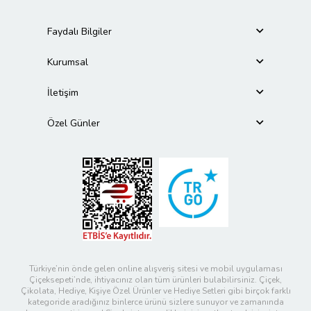
Faydalı Bilgiler
Kurumsal
İletişim
Özel Günler
Türkiye’nin önde gelen online alışveriş sitesi ve mobil uygulaması
Çiçeksepeti’nde, ihtiyacınız olan tüm ürünleri bulabilirsiniz. Çiçek,
Çikolata, Hediye, Kişiye Özel Ürünler ve Hediye Setleri gibi birçok farklı
kategoride aradığınız binlerce ürünü sizlere sunuyor ve zamanında