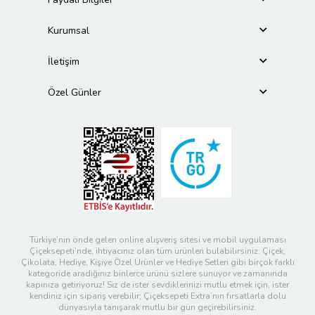
Kurumsal
İletişim
Özel Günler
Türkiye’nin önde gelen online alışveriş sitesi ve mobil uygulaması
Çiçeksepeti’nde, ihtiyacınız olan tüm ürünleri bulabilirsiniz. Çiçek,
Çikolata, Hediye, Kişiye Özel Ürünler ve Hediye Setleri gibi birçok farklı
kategoride aradığınız binlerce ürünü sizlere sunuyor ve zamanında
kapınıza getiriyoruz! Siz de ister sevdiklerinizi mutlu etmek için, ister
kendiniz için sipariş verebilir; Çiçeksepeti Extra’nın fırsatlarla dolu
dünyasıyla tanışarak mutlu bir gün geçirebilirsiniz.