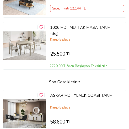
Sepet Fiyatı
12.144
TL
1006 MDF MUTFAK MASA TAKIMI
(Bej)
Kargo Bedava
25.500
TL
2720,00 TL'den Başlayan Taksitlerle
Son Gezdikleriniz
ASKAR MDF YEMEK ODASI TAKIMI
Kargo Bedava
58.600
TL