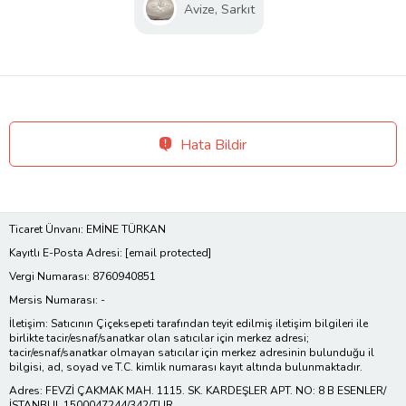
Avize, Sarkıt
Hata Bildir
Ticaret Ünvanı: EMİNE TÜRKAN
Kayıtlı E-Posta Adresi:
[email protected]
Vergi Numarası: 8760940851
Mersis Numarası: -
İletişim: Satıcının Çiçeksepeti tarafından teyit edilmiş iletişim bilgileri ile
birlikte tacir/esnaf/sanatkar olan satıcılar için merkez adresi;
tacir/esnaf/sanatkar olmayan satıcılar için merkez adresinin bulunduğu il
bilgisi, ad, soyad ve T.C. kimlik numarası kayıt altında bulunmaktadır.
Adres: FEVZİ ÇAKMAK MAH. 1115. SK. KARDEŞLER APT. NO: 8 B ESENLER/
İSTANBUL 1500047244/342/TUR