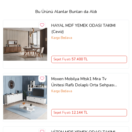
Bu Ürünü Alanlar Bunları da Aldı
HAYAL MDF YEMEK ODASI TAKIMI
(Ceviz)
Kargo Bedava
Sepet Fiyatı
57.400
TL
Moxen Mobilya Mtsk1 Mira Tv
Ünitesi Raflı Dolaplı Orta Sehpası
Ve Konsol Takımı /yemek Odası
Kargo Bedava
Beyaz MXNMTSK1001BYZ
Sepet Fiyatı
12.144
TL