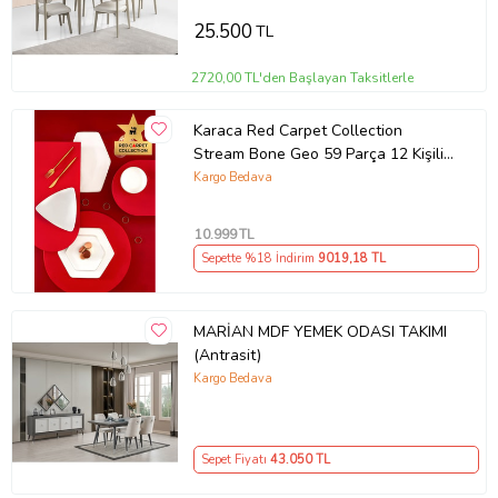
25.500
TL
2720,00 TL'den Başlayan Taksitlerle
Karaca Red Carpet Collection
Stream Bone Geo 59 Parça 12 Kişilik
Yemek Takımı Gold Outlet
Kargo Bedava
10.999
TL
Sepette %18 İndirim
9019
,18 TL
MARİAN MDF YEMEK ODASI TAKIMI
(Antrasit)
Kargo Bedava
Sepet Fiyatı
43.050
TL