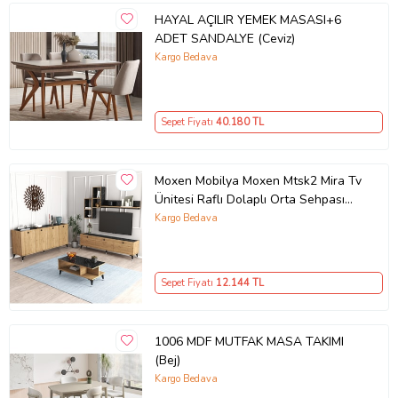
HAYAL AÇILIR YEMEK MASASI+6
ADET SANDALYE (Ceviz)
Kargo Bedava
Sepet Fiyatı
40.180
TL
Moxen Mobilya Moxen Mtsk2 Mira Tv
Ünitesi Raflı Dolaplı Orta Sehpası
Ve Konsol Takımı /yemek Odası
Kargo Bedava
Sepet-bendir MXNMTSK2002SPT
Sepet Fiyatı
12.144
TL
1006 MDF MUTFAK MASA TAKIMI
(Bej)
Kargo Bedava