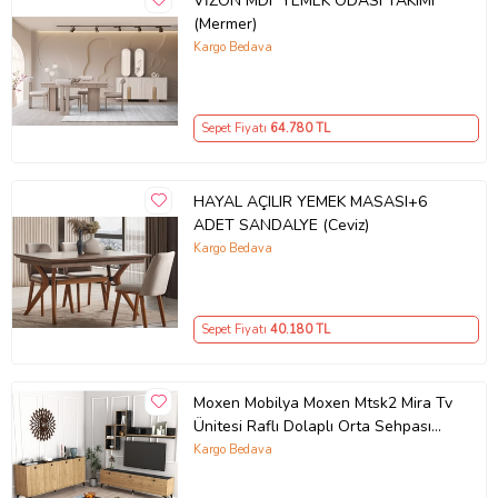
VİZON MDF YEMEK ODASI TAKIMI
(Mermer)
Kargo Bedava
Sepet Fiyatı
64.780
TL
HAYAL AÇILIR YEMEK MASASI+6
ADET SANDALYE (Ceviz)
Kargo Bedava
Sepet Fiyatı
40.180
TL
Moxen Mobilya Moxen Mtsk2 Mira Tv
Ünitesi Raflı Dolaplı Orta Sehpası
Ve Konsol Takımı /yemek Odası
Kargo Bedava
Sepet-bendir MXNMTSK2002SPT