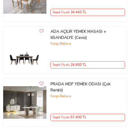
Sepet Fiyatı
34.440
TL
ADA AÇILIR YEMEK MASASI +
6SANDALYE (Ceviz)
Kargo Bedava
Sepet Fiyatı
24.600
TL
PRADA MDF YEMEK ODASI (Çok
Renkli)
Kargo Bedava
Sepet Fiyatı
57.400
TL