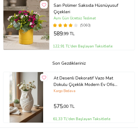
Sarı Polimer Saksıda Hüsnüyusuf
Çiçekleri
Aynı Gün Ücretsiz Teslimat
(5060)
589
,99 TL
122,91 TL'den Başlayan Taksitlerle
Son Gezdikleriniz
At Desenli Dekoratif Vazo Mat
Dokulu Çiçeklik Modern Ev Ofis
Masa Raf Salon Süs Aksesuarı
Kargo Bedava
15x10 cm
575
,00 TL
61,33 TL'den Başlayan Taksitlerle