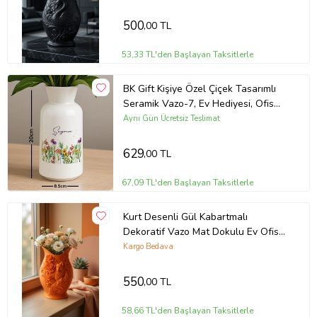
500
,00 TL
53,33 TL'den Başlayan Taksitlerle
BK Gift Kişiye Özel Çiçek Tasarımlı
Seramik Vazo-7, Ev Hediyesi, Ofis
Hediyesi
Aynı Gün Ücretsiz Teslimat
629
,00 TL
67,09 TL'den Başlayan Taksitlerle
Kurt Desenli Gül Kabartmalı
Dekoratif Vazo Mat Dokulu Ev Ofis
Salon Masa Raf Süsü Çiçeklik 15x10
Kargo Bedava
cm
550
,00 TL
58,66 TL'den Başlayan Taksitlerle