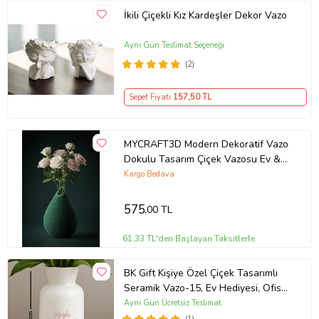
İkili Çiçekli Kız Kardeşler Dekor Vazo
Aynı Gün Teslimat Seçeneği
(2)
Sepet Fiyatı
157
,50 TL
MYCRAFT3D Modern Dekoratif Vazo
Dokulu Tasarım Çiçek Vazosu Ev &
Ofis Dekoru
Kargo Bedava
575
,00 TL
61,33 TL'den Başlayan Taksitlerle
BK Gift Kişiye Özel Çiçek Tasarımlı
Seramik Vazo-15, Ev Hediyesi, Ofis
Hediyesi
Aynı Gün Ücretsiz Teslimat