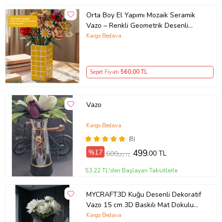
Orta Boy El Yapımı Mozaik Seramik
Vazo – Renkli Geometrik Desenli
Vazo
Kargo Bedava
Sepet Fiyatı
560
,00 TL
Vazo
Kargo Bedava
(8)
%17
499
,00 TL
600
,00 TL
53,22 TL'den Başlayan Taksitlerle
MYCRAFT3D Kuğu Desenli Dekoratif
Vazo 15 cm 3D Baskılı Mat Dokulu
Şık Masa ve Raf Dekoru
Kargo Bedava