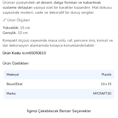
Ürünün yüzeyindeki
at deseni, dalga formları ve kabartmalı
süsleme detayları
vazoya özel bir karakter kazandırır. Mat dokusu
sayesinde modern, sade ve dekoratif bir duruş sergiler.
📏 Ürün Ölçüleri
Yükseklik:
15 cm
Genişlik:
10 cm
Kompakt ölçüsü sayesinde masa üstü, raf, pencere önü, konsol ve
dar dekorasyon alanlarında kolayca konumlandırılabilir.
Ürün Kodu:
kcm65050610
Ürün Özellikleri
Materyal
Plastik
Boyut/Ebat
10 x 15
Marka
MYCRAFT3D
İlginizi Çekebilecek Benzer Seçenekler