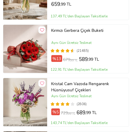
659
,99 TL
137,49 TL'den Başlayan Taksitlerle
Kırmızı Gerbera Çiçek Buketi
Aynı Gün Ücretsiz Teslimat
(21485)
%13
589
,99 TL
679
,99 TL
122,91 TL'den Başlayan Taksitlerle
Kristal Cam Vazoda Rengarenk
Hüsnüyusuf Çiçekleri
Aynı Gün Ücretsiz Teslimat
(2806)
%5
689
,99 TL
729
,99 TL
143,74 TL'den Başlayan Taksitlerle