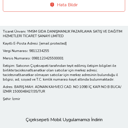
Hata Bildir
Ticaret Ünvanı: YMSM GIDA DANIŞMANLIK PAZARLAMA SATIŞ VE DAĞITIM
HİZMETLERİ TİCARET SANAYİ LİMİTED
Kayıtlı E-Posta Adresi:
[email protected]
Vergi Numarası: 9811234255
Mersis Numarası: 0981123425500001
İletişim: Satıcının Çiçeksepeti tarafından teyit edilmiş iletişim bilgileri ile
birlikte tacir/esnaf/sanatkar olan satıcılar için merkez adresi;
tacir/esnaf/sanatkar olmayan satıcılar için merkez adresinin bulunduğu il
bilgisi, ad, soyad ve T.C. kimlik numarası kayıt altında bulunmaktadır.
Adres: BARIŞ MAH. ADNAN KAHVECİ CAD. NO:109B İÇ KAPI NO:B BUCA/
İZMİR 1500048427/35/TUR
Şehir: İzmir
Çiçeksepeti Mobil Uygulamamızı İndirin