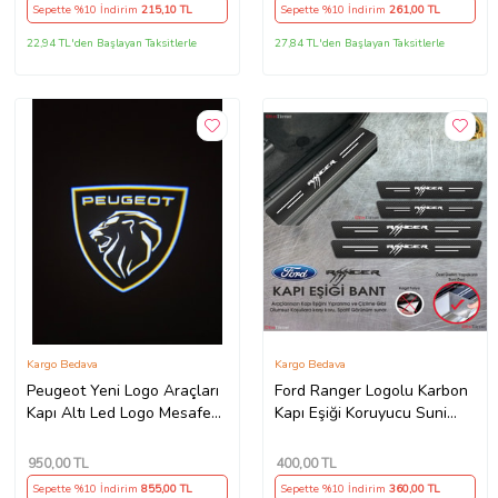
Sepette %10 İndirim
215
,10 TL
Sepette %10 İndirim
261
,00 TL
22,94 TL'den Başlayan Taksitlerle
27,84 TL'den Başlayan Taksitlerle
Kargo Bedava
Kargo Bedava
Peugeot Yeni Logo Araçları
Ford Ranger Logolu Karbon
Kapı Altı Led Logo Mesafe
Kapı Eşiği Koruyucu Suni
Sensörlü Yeni Nesil 2 ADET
Deri 4'lü Set
950
,00 TL
400
,00 TL
Sepette %10 İndirim
855
,00 TL
Sepette %10 İndirim
360
,00 TL