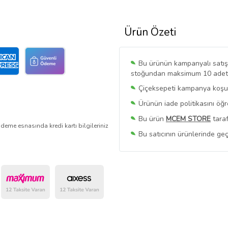
Ürün Özeti
Bu ürünün kampanyalı satışı 
stoğundan maksimum 10 adet sa
Çiçeksepeti kampanya koşull
Ürünün iade politikasını öğ
Bu ürün
MCEM STORE
taraf
deme esnasında kredi kartı bilgileriniz
Bu satıcının ürünlerinde geç
Bu Satıcının
Tüm Ürünlerini
Ürün sayfasında gördüğünüz f
belirlenmektedir.