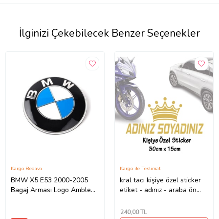
İlginizi Çekebilecek Benzer Seçenekler
Kargo Bedava
Kargo ile Teslimat
BMW X5 E53 2000-2005
kral tacı kişiye özel sticker
Bagaj Arması Logo Amblem
etiket - adınız - araba ön
78mm
arka cam uyumlu
240
,00 TL