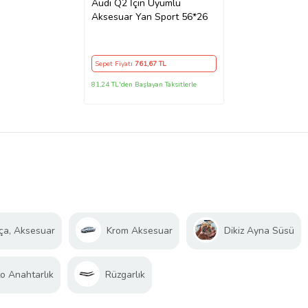
Audi Q2 İçin Uyumlu
Aksesuar Yan Sport 56*26
Sepet Fiyatı
761
,67 TL
81,24 TL'den Başlayan Taksitlerle
ça, Aksesuar
Krom Aksesuar
Dikiz Ayna Süsü
o Anahtarlık
Rüzgarlık