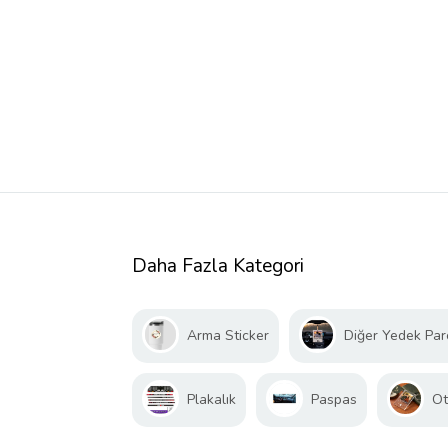
Daha Fazla Kategori
Arma Sticker
Diğer Yedek Par
Plakalık
Paspas
Ot