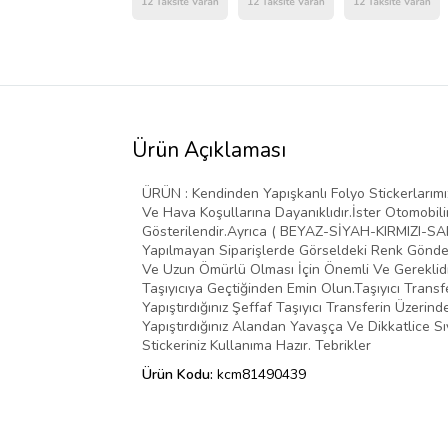
Ürün Açıklaması
ÜRÜN : Kendinden Yapışkanlı Folyo Stickerlarımız 
Ve Hava Koşullarına Dayanıklıdır.İster Otomobilin
Gösterilendir.Ayrıca ( BEYAZ-SİYAH-KIRMIZI-SARI
Yapılmayan Siparişlerde Görseldeki Renk Gönder
Ve Uzun Ömürlü Olması İçin Önemli Ve Gereklidir
Taşıyıcıya Geçtiğinden Emin Olun.Taşıyıcı Transf
Yapıştırdığınız Şeffaf Taşıyıcı Transferin Üzer
Yapıştırdığınız Alandan Yavaşça Ve Dikkatlice Sı
Stickeriniz Kullanıma Hazır. Tebrikler
Ürün Kodu:
kcm81490439