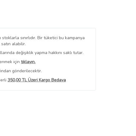
stoklarla sınırlıdır. Bir tüketici bu kampanya
tın alabilir.
arında değişiklik yapma hakkını saklı tutar.
renmek için
tıklayın.
ından gönderilecektir.
erli
350,00 TL Üzeri Kargo Bedava
 Görüntüle
iyat bilgileri, satıcı tarafından