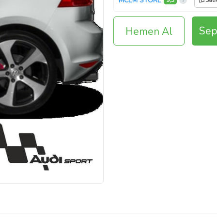
MCEM STORE
9,3
Satı
Sep
Hemen Al