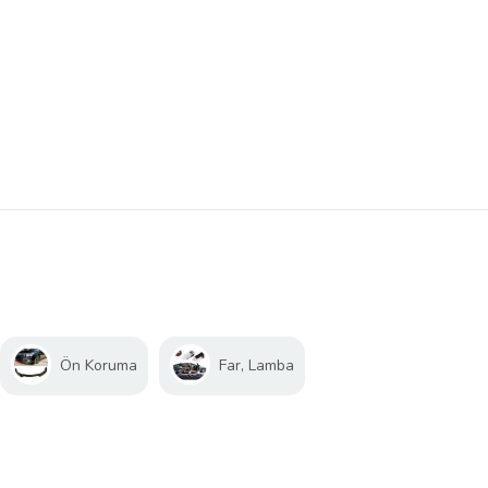
Ön Koruma
Far, Lamba