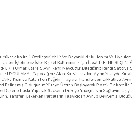
Yüksek Kaliteli, Özelleştirilebilir Ve Dayanıklıdır.Kullanımı Ve Uygula
iz,İster İşletmeniz,İster Kişisel Kullanımınız İçin İdealdir.RENK SEÇENE
-GRİ ) Olmak üzere 5 Ayrı Renk Mevcuttur.Dilediğiniz Rengi Satıcıya Sor
ilir.UYGULAMA : Yapacağınız Alanı Kir Ve Tozdan Ayırın.Yüzeyde Kir 
.Arka Kısımda Kalan Fon Kağıdını Taşıyıcı Transferden Dikkatlice Ayırı
eri Belirlemiş Olduğunuz Yüzeye Üstten Başlayarak Plastik Bir Kart İle 
inden Desene Baskı Yaparak Stickerin Düzeye Yapışmasını Sağlayın.Taşıy
yırın.Transferi Çekerken Parçaların Taşıyıcıdan Ayrılıp Belirlemiş Oldu