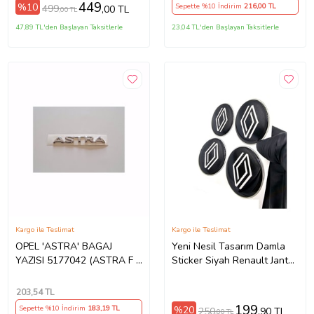
449
%10
Sepette %10 İndirim
216
,00 TL
499
,00 TL
,00 TL
47,89 TL'den Başlayan Taksitlerle
23,04 TL'den Başlayan Taksitlerle
Kargo ile Teslimat
Kargo ile Teslimat
OPEL 'ASTRA' BAGAJ
Yeni Nesil Tasarım Damla
YAZISI 5177042 (ASTRA F -
Sticker Siyah Renault Jant
ASTRA G)
Göbeği 5.5cm Uyumlu
203
,54 TL
199
%20
Sepette %10 İndirim
183
,19 TL
250
,90 TL
,00 TL