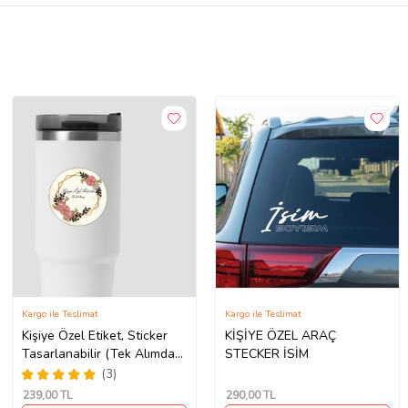
Kargo ile Teslimat
Kargo ile Teslimat
Kişiye Özel Etiket, Sticker
KİŞİYE ÖZEL ARAÇ
Tasarlanabilir (Tek Alımda
STECKER İSİM
50'li Gönderim
(3)
Yapılmaktadır)
239
,00 TL
290
,00 TL