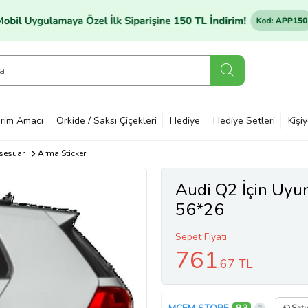
rim Amacı
Orkide / Saksı Çiçekleri
Hediye
Hediye Setleri
Kişi
sesuar
Arma Sticker
Audi Q2 İçin Uyu
56*26
Sepet Fiyatı
761
,67 TL