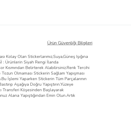
Ürün Güvenliği Bilgileri
ması Kolay Olan Stickerlarımız,Suya,Güneş Işığına
Ğİ : Ürünlerin Siyah Rengi İlanda
 Kısmından Belirterek Alabilirsiniz.Renk Tercihi
Ve Tozun Olmaması Stickerin Sağlam Yapışması
n.Bu İşlemi Yaparken Stickerin Tüm Parçalarının
Bastırıp Aşağıya Doğru Yapıştırın.Yüzeye
ıcı Transferi Köşesinden Başlayarak
ğunuz Alana Yapıştığından Emin Olun.Artık