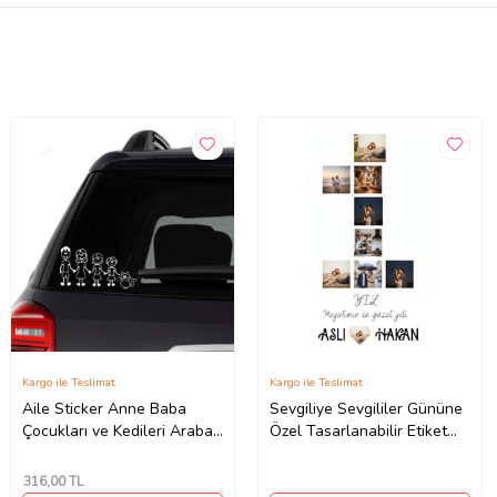
Kargo ile Teslimat
Kargo ile Teslimat
Aile Sticker Anne Baba
Sevgiliye Sevgililer Gününe
Çocukları ve Kedileri Araba
Özel Tasarlanabilir Etiket
Yapıştırma
Sticker Çerçeve ve Tablo
Uygun (Parlak Beyaz)
316
,00 TL