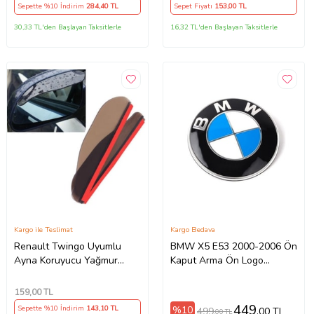
Sepette %10 İndirim
284
,40 TL
Sepet Fiyatı
153
,00 TL
30,33 TL'den Başlayan Taksitlerle
16,32 TL'den Başlayan Taksitlerle
Kargo ile Teslimat
Kargo Bedava
Renault Twingo Uyumlu
BMW X5 E53 2000-2006 Ön
Ayna Koruyucu Yağmur
Kaput Arma Ön Logo
Koruyucu Ayna Rüzgarlığı 2
Amblem 82mm
li Takım - Ücretsiz Kargo
159
,00 TL
449
%10
Sepette %10 İndirim
143
,10 TL
499
,00 TL
,00 TL