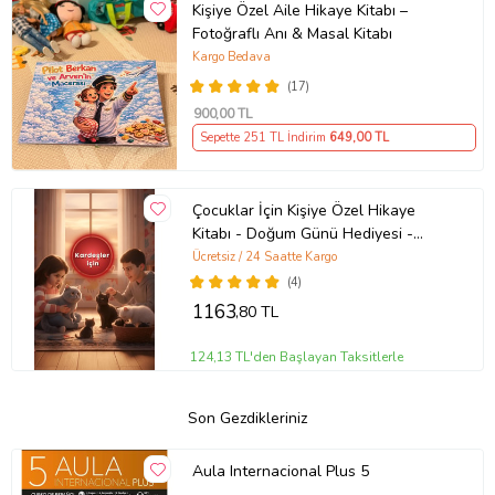
Kişiye Özel Aile Hikaye Kitabı –
Fotoğraflı Anı & Masal Kitabı
Kargo Bedava
(17)
900
,00 TL
Sepette 251 TL İndirim
649
,00 TL
Çocuklar İçin Kişiye Özel Hikaye
Kitabı - Doğum Günü Hediyesi -
Okuma Hediyesi
Ücretsiz / 24 Saatte Kargo
(4)
1163
,80 TL
124,13 TL'den Başlayan Taksitlerle
Son Gezdikleriniz
Aula Internacional Plus 5