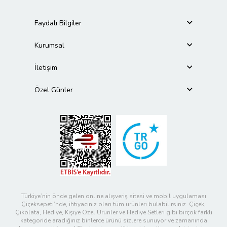
Faydalı Bilgiler
Kurumsal
İletişim
Özel Günler
Türkiye’nin önde gelen online alışveriş sitesi ve mobil uygulaması
Çiçeksepeti’nde, ihtiyacınız olan tüm ürünleri bulabilirsiniz. Çiçek,
Çikolata, Hediye, Kişiye Özel Ürünler ve Hediye Setleri gibi birçok farklı
kategoride aradığınız binlerce ürünü sizlere sunuyor ve zamanında