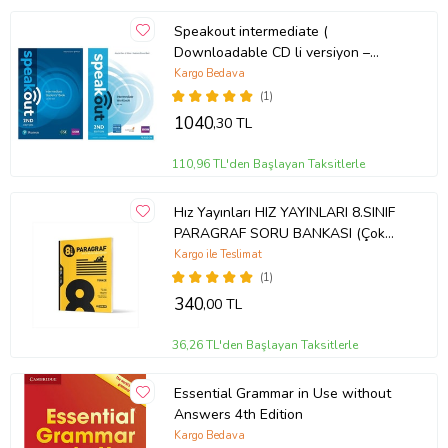
Speakout intermediate (
Downloadable CD li versiyon –
Online KOD YOKTUR )
Kargo Bedava
(1)
1040
,30 TL
110,96 TL'den Başlayan Taksitlerle
Hız Yayınları HIZ YAYINLARI 8.SINIF
PARAGRAF SORU BANKASI (Çok
Renkli)
Kargo ile Teslimat
(1)
340
,00 TL
36,26 TL'den Başlayan Taksitlerle
Essential Grammar in Use without
Answers 4th Edition
Kargo Bedava