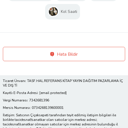
Kol Saati
Hata Bildir
Ticaret Ünvanı: TASF.HAL.REFERANS KİTAP YAYIN DAĞITIM PAZARLAMA İÇ
VE DIŞ Tİ
Kayıtlı E-Posta Adresi:
[email protected]
Vergi Numarası: 7342681396
Mersis Numarası: 0734268139600001
İletişim: Satıcının Çiçeksepeti tarafından teyit edilmiş iletişim bilgileri ile
birlikte tacir/esnaf/sanatkar olan satıcılar için merkez adresi;
tacir/esnaf/sanatkar olmayan satıcılar için merkez adresinin bulunduğu il