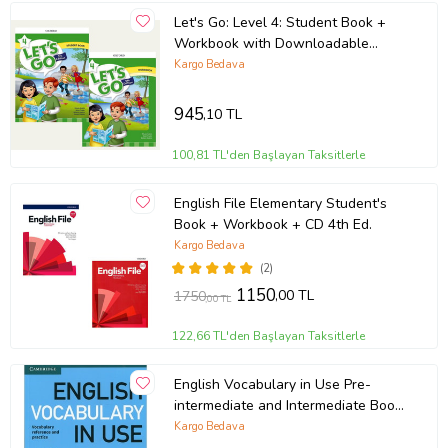
Let's Go: Level 4: Student Book +
Workbook with Downloadable
Audios
Kargo Bedava
945
,10 TL
100,81 TL'den Başlayan Taksitlerle
English File Elementary Student's
Book + Workbook + CD 4th Ed.
Kargo Bedava
(2)
1150
,00 TL
1750
,00 TL
122,66 TL'den Başlayan Taksitlerle
English Vocabulary in Use Pre-
intermediate and Intermediate Book
and CD
Kargo Bedava