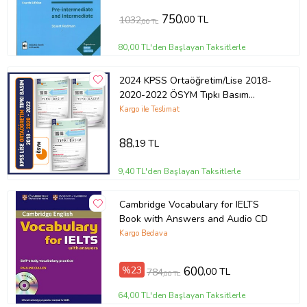
750
,00 TL
1032
,00 TL
80,00 TL'den Başlayan Taksitlerle
2024 KPSS Ortaöğretim/Lise 2018-
2020-2022 ÖSYM Tıpkı Basım
Türkiye Geneli D.Çözü
Kargo ile Teslimat
88
,19 TL
9,40 TL'den Başlayan Taksitlerle
Cambridge Vocabulary for IELTS
Book with Answers and Audio CD
Kargo Bedava
%23
600
,00 TL
784
,00 TL
64,00 TL'den Başlayan Taksitlerle