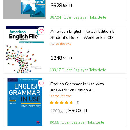
3628
,55 TL
387,04 TL'den Başlayan Taksitlerle
American English File 3th Edition 5
Student's Book + Workbook + CD
Kargo Bedava
1248
,55 TL
133,17 TL'den Başlayan Taksitlerle
English Grammar in Use with
Answers 5th Edition +
Downloadable Audios CD
Kargo Bedava
(6)
850
,00 TL
1200
,00 TL
90,66 TL'den Başlayan Taksitlerle