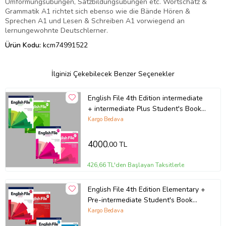
Umformungsübungen, Satzbildungsübungen etc. Wortschatz &
Grammatik A1 richtet sich ebenso wie die Bände Hören &
Sprechen A1 und Lesen & Schreiben A1 vorwiegend an
lernungewohnte Deutschlerner.
Ürün Kodu:
kcm74991522
İlginizi Çekebilecek Benzer Seçenekler
English File 4th Edition intermediate
+ intermediate Plus Student's Book
With Online Practice + Workbook
Kargo Bedava
(Access Code VARDIR) ( 2 li SET)
4000
,00 TL
426,66 TL'den Başlayan Taksitlerle
English File 4th Edition Elementary +
Pre-intermediate Student's Book
With Online Practice + Workbook
Kargo Bedava
(Access Code VARDIR) ( 2 li SET)