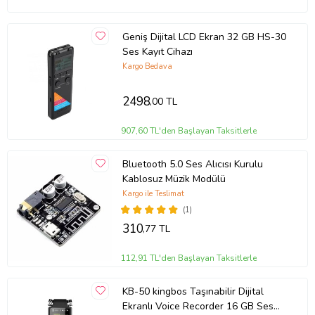
Paket İçeriği :
Geniş Dijital LCD Ekran 32 GB HS-30
1 x KB65 Ses Kayıt Cihazı
Ses Kayıt Cihazı
1 x V8 Micro USB Şarj Kablosu
Kargo Bedava
1 x Kulaklık
1 x Kullanma Kılavuzu
2498
,00 TL
Ürün Kodu:
kcm982850
907,60 TL'den Başlayan Taksitlerle
Bluetooth 5.0 Ses Alıcısı Kurulu
Kablosuz Müzik Modülü
Kargo ile Teslimat
(1)
310
,77 TL
112,91 TL'den Başlayan Taksitlerle
KB-50 kingbos Taşınabilir Dijital
Ekranlı Voice Recorder 16 GB Ses