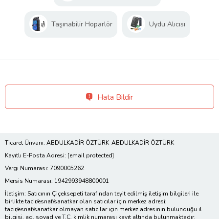
Taşınabilir Hoparlör
Uydu Alıcısı
Hata Bildir
Ticaret Ünvanı: ABDULKADİR ÖZTÜRK-ABDULKADİR ÖZTÜRK
Kayıtlı E-Posta Adresi:
[email protected]
Vergi Numarası: 7090005262
Mersis Numarası: 1942993948800001
İletişim: Satıcının Çiçeksepeti tarafından teyit edilmiş iletişim bilgileri ile
birlikte tacir/esnaf/sanatkar olan satıcılar için merkez adresi;
tacir/esnaf/sanatkar olmayan satıcılar için merkez adresinin bulunduğu il
bilgisi, ad, soyad ve T.C. kimlik numarası kayıt altında bulunmaktadır.