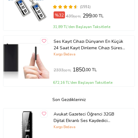
Hediye, Doğum Günü Hediyesi
(1551)
%32
299
,00 TL
439
,00 TL
31,89 TL'den Başlayan Taksitlerle
Ses Kayıt Cihazı Dünyanın En Küçük
24 Saat Kayıt Dinleme Cihazı Süresi
16 Gb Hafızalı Mini Boy
Kargo Bedava
1850
,00 TL
2333
,00 TL
672,16 TL'den Başlayan Taksitlerle
Son Gezdikleriniz
Avukat Gazeteci Öğrenci 32GB
Dijital Ekranlı Ses Kaydedici
Kulaklıklı Mini Ses Kayıt Cihazı (Altın
Kargo Bedava
/ Dore)