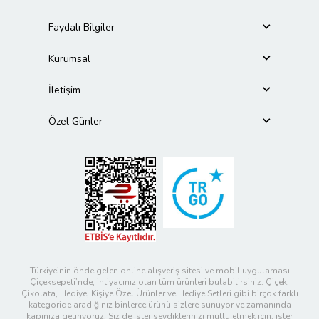
Faydalı Bilgiler
Kurumsal
İletişim
Özel Günler
Türkiye’nin önde gelen online alışveriş sitesi ve mobil uygulaması
Çiçeksepeti’nde, ihtiyacınız olan tüm ürünleri bulabilirsiniz. Çiçek,
Çikolata, Hediye, Kişiye Özel Ürünler ve Hediye Setleri gibi birçok farklı
kategoride aradığınız binlerce ürünü sizlere sunuyor ve zamanında
kapınıza getiriyoruz! Siz de ister sevdiklerinizi mutlu etmek için, ister