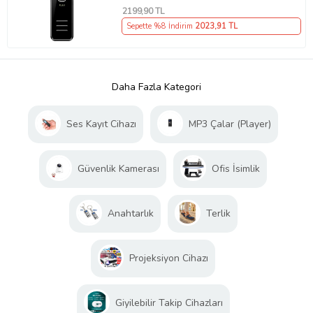
2199
,90 TL
Sepette %8 İndirim
2023
,91 TL
Daha Fazla Kategori
Ses Kayıt Cihazı
MP3 Çalar (Player)
Güvenlik Kamerası
Ofis İsimlik
Anahtarlık
Terlik
Projeksiyon Cihazı
Giyilebilir Takip Cihazları