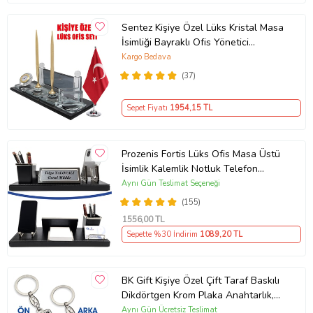
Sentez Kişiye Özel Lüks Kristal Masa
İsimliği Bayraklı Ofis Yönetici
Masaüstü
Kargo Bedava
(37)
Sepet Fiyatı
1954
,15 TL
Prozenis Fortis Lüks Ofis Masa Üstü
İsimlik Kalemlik Notluk Telefon
Standı Seti Masa isimliği Ofis
Aynı Gün Teslimat Seçeneği
Aksesuarı Yeni İş ofis Hediyesi
(155)
1556
,00 TL
Sepette %30 İndirim
1089
,20 TL
BK Gift Kişiye Özel Çift Taraf Baskılı
Dikdörtgen Krom Plaka Anahtarlık,
Babaya Hediye, Sevgiliye, Arkadaşa
Aynı Gün Ücretsiz Teslimat