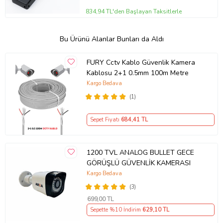
834,94 TL'den Başlayan Taksitlerle
Bu Ürünü Alanlar Bunları da Aldı
FURY Cctv Kablo Güvenlik Kamera
Kablosu 2+1 0.5mm 100m Metre
Kargo Bedava
(1)
Sepet Fiyatı
684
,41 TL
1200 TVL ANALOG BULLET GECE
GÖRÜŞLÜ GÜVENLİK KAMERASI
Kargo Bedava
(3)
699
,00 TL
Sepette %10 İndirim
629
,10 TL