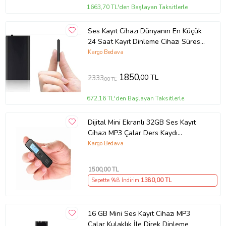
1663,70 TL'den Başlayan Taksitlerle
Ses Kayıt Cihazı Dünyanın En Küçük
24 Saat Kayıt Dinleme Cihazı Süresi
16 Gb Hafızalı Mini Boy
Kargo Bedava
1850
,00 TL
2333
,00 TL
672,16 TL'den Başlayan Taksitlerle
Dijital Mini Ekranlı 32GB Ses Kayıt
Cihazı MP3 Çalar Ders Kaydı
Röportaj Kaydı Dinleme1 Cihazı
Kargo Bedava
1500
,00 TL
Sepette %8 İndirim
1380
,00 TL
16 GB Mini Ses Kayıt Cihazı MP3
Çalar Kulaklık İle Direk Dinleme