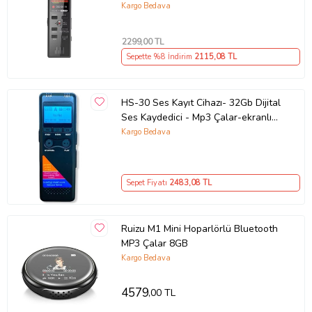
Kayıt Cihazı Mp3 Dinleme Özelliği
Kargo Bedava
(Siyah)
2299
,00 TL
Sepette %8 İndirim
2115
,08 TL
HS-30 Ses Kayıt Cihazı- 32Gb Dijital
Ses Kaydedici - Mp3 Çalar-ekranlı
(Siyah)
Kargo Bedava
Sepet Fiyatı
2483
,08 TL
Ruizu M1 Mini Hoparlörlü Bluetooth
MP3 Çalar 8GB
Kargo Bedava
4579
,00 TL