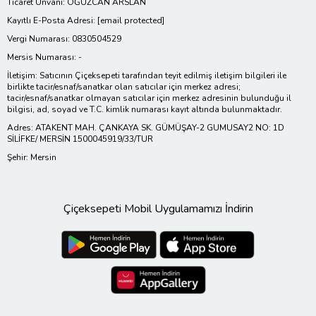
Ticaret Ünvanı: OĞUZCAN ARSLAN
Kayıtlı E-Posta Adresi:
[email protected]
Vergi Numarası: 0830504529
Mersis Numarası: -
İletişim: Satıcının Çiçeksepeti tarafından teyit edilmiş iletişim bilgileri ile
birlikte tacir/esnaf/sanatkar olan satıcılar için merkez adresi;
tacir/esnaf/sanatkar olmayan satıcılar için merkez adresinin bulunduğu il
bilgisi, ad, soyad ve T.C. kimlik numarası kayıt altında bulunmaktadır.
Adres: ATAKENT MAH. ÇANKAYA SK. GÜMÜŞAY-2 GUMUSAY2 NO: 1D
SİLİFKE/ MERSİN 1500045919/33/TUR
Şehir: Mersin
Çiçeksepeti Mobil Uygulamamızı İndirin