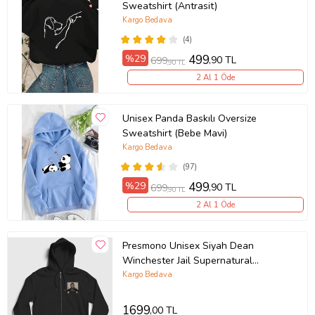
Sweatshirt (Antrasit)
Kargo Bedava
(4)
%29
499
,90 TL
699
,90 TL
2 Al 1 Öde
Unisex Panda Baskılı Oversize
Sweatshirt (Bebe Mavi)
Kargo Bedava
(97)
%29
499
,90 TL
699
,90 TL
2 Al 1 Öde
Presmono Unisex Siyah Dean
Winchester Jail Supernatural
Fermuarlı Kapüşonlu Sweatshirt
Kargo Bedava
507907tt
1699
,00 TL