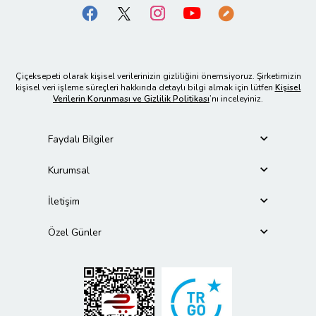
Çiçeksepeti olarak kişisel verilerinizin gizliliğini önemsiyoruz. Şirketimizin
kişisel veri işleme süreçleri hakkında detaylı bilgi almak için lütfen
Kişisel
Verilerin Korunması ve Gizlilik Politikası
’nı inceleyiniz.
Faydalı Bilgiler
Kurumsal
İletişim
Özel Günler