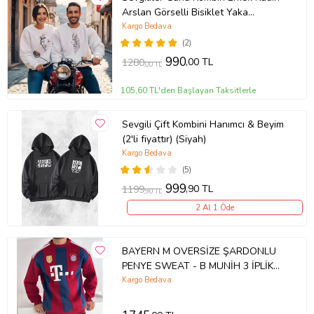
Arslan Görselli Bisiklet Yaka
Sweatshirt 5017 (Beyaz)
Kargo Bedava
(2)
990
,00 TL
1280
,00 TL
105,60 TL'den Başlayan Taksitlerle
Sevgili Çift Kombini Hanımcı & Beyim
(2'li fiyattır) (Siyah)
Kargo Bedava
(5)
999
,90 TL
1199
,90 TL
2 Al 1 Öde
BAYERN M OVERSİZE ŞARDONLU
PENYE SWEAT - B MUNİH 3 İPLİK
ŞARDONLU SWEATSHIRT (Kırmızı)
Kargo Bedava