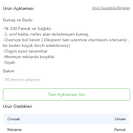
Ürün Açıklaması
Ürün Güvenliği Bilgileri
Kumaş ve Baskı
-% 100 Pamuk ve Sağlıklı
-1. sınıf kalite, nefes alan terletmeyen kumaş,
-Oversize bol kesim ( Dikişlerin tam üzerinize oturmasını isterseniz ,
bir beden küçük tercih edebilirsiniz.)
-Özgün eşsiz tasarımlar
-Minimum miktarda kırışıklık
-Siyah
Bakım
-30 derece yıkayınız
-Soğuk veya sıcak suda
-Ters çevirerek yıkayınız
Tüm Açıklamayı Gör
-Makinadan çıktıktan sonra çırparak asınız.
Ürün Kodu:
kcm70973039
Ürün Özellikleri
Cinsiyet
Unisex
Malzeme
Pamuk