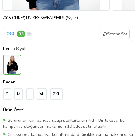
AY & GÜNEŞ UNİSEX SWEATSHİRT (Siyah)
OGC
9,3
Satıcıya Sor
Renk
: Siyah
Beden
S
M
L
XL
2XL
Ürün Özeti
Bu ürünün kampanyalı satışı stoklarla sınırlıdır. Bir tüketici bu
kampanya stoğundan maksimum 10 adet satın alabilir.
Çiçeksepeti kampanya koşullarında değişiklik yapma hakkını saklı