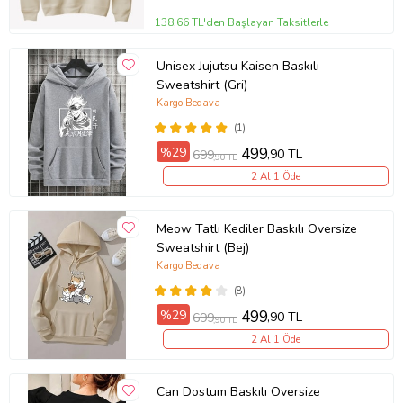
138,66 TL'den Başlayan Taksitlerle
Unisex Jujutsu Kaisen Baskılı
Sweatshirt (Gri)
Kargo Bedava
(1)
%29
499
,90 TL
699
,90 TL
2 Al 1 Öde
Meow Tatlı Kediler Baskılı Oversize
Sweatshirt (Bej)
Kargo Bedava
(8)
%29
499
,90 TL
699
,90 TL
2 Al 1 Öde
Can Dostum Baskılı Oversize