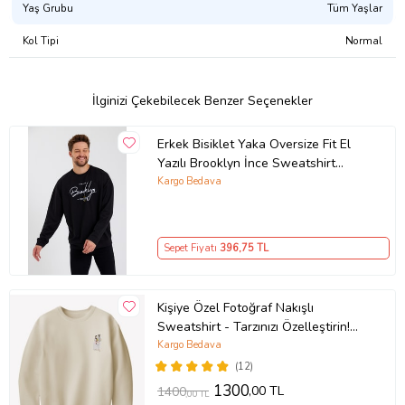
Yaş Grubu
Tüm Yaşlar
Kol Tipi
Normal
İlginizi Çekebilecek Benzer Seçenekler
Erkek Bisiklet Yaka Oversize Fit El
Yazılı Brooklyn İnce Sweatshirt
SPR23SW331 (Siyah)
Kargo Bedava
Sepet Fiyatı
396
,75 TL
Kişiye Özel Fotoğraf Nakışlı
Sweatshirt - Tarzınızı Özelleştirin!
(Krem)
Kargo Bedava
(12)
1300
,00 TL
1400
,00 TL