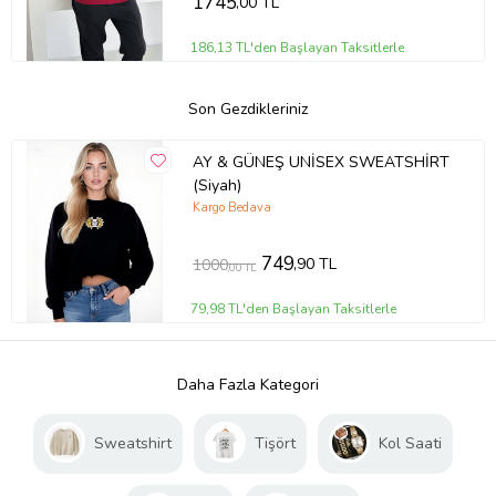
1745
,00 TL
186,13 TL'den Başlayan Taksitlerle
Son Gezdikleriniz
AY & GÜNEŞ UNİSEX SWEATSHİRT
(Siyah)
Kargo Bedava
749
,90 TL
1000
,00 TL
79,98 TL'den Başlayan Taksitlerle
Daha Fazla Kategori
Sweatshirt
Tişört
Kol Saati