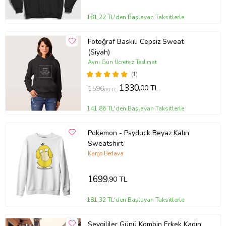
181,22 TL'den Başlayan Taksitlerle
Fotoğraf Baskılı Cepsiz Sweat
(Siyah)
Aynı Gün Ücretsiz Teslimat
(1)
1330
,00 TL
1596
,00 TL
141,86 TL'den Başlayan Taksitlerle
Pokemon - Psyduck Beyaz Kalın
Sweatshirt
Kargo Bedava
1699
,90 TL
181,32 TL'den Başlayan Taksitlerle
Sevgililer Günü Kombin Erkek Kadın