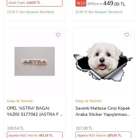
449
%10
Sepet Fiyatı
144
,00 TL
499
,00 TL
,00 TL
15,36 TL'den Başlayan Taksitlerle
47,89 TL'den Başlayan Taksitlerle
Kargo ile Teslimat
Kargo ile Teslimat
OPEL 'ASTRA' BAGAJ
Sevimli Maltese Cinsi Köpek
YAZISI 5177042 (ASTRA F -
Araba Sticker Yapıştırması
ASTRA G)
model1
203
,54 TL
317
,00 TL
Sepette %10 İndirim
183
,19 TL
Sepette %10 İndirim
285
,30 TL