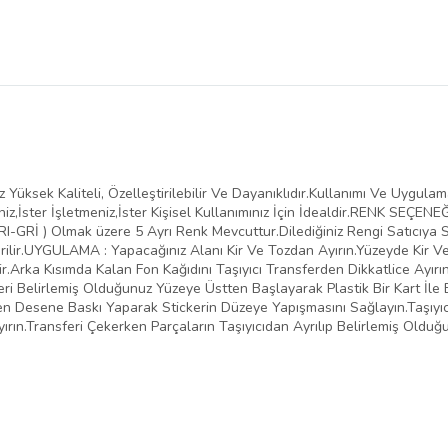
Yüksek Kaliteli, Özelleştirilebilir Ve Dayanıklıdır.Kullanımı Ve Uygula
iz,İster İşletmeniz,İster Kişisel Kullanımınız İçin İdealdir.RENK SEÇENE
-GRİ ) Olmak üzere 5 Ayrı Renk Mevcuttur.Dilediğiniz Rengi Satıcıya Sor
ilir.UYGULAMA : Yapacağınız Alanı Kir Ve Tozdan Ayırın.Yüzeyde Kir 
.Arka Kısımda Kalan Fon Kağıdını Taşıyıcı Transferden Dikkatlice Ayırı
eri Belirlemiş Olduğunuz Yüzeye Üstten Başlayarak Plastik Bir Kart İle 
inden Desene Baskı Yaparak Stickerin Düzeye Yapışmasını Sağlayın.Taşıy
yırın.Transferi Çekerken Parçaların Taşıyıcıdan Ayrılıp Belirlemiş Oldu