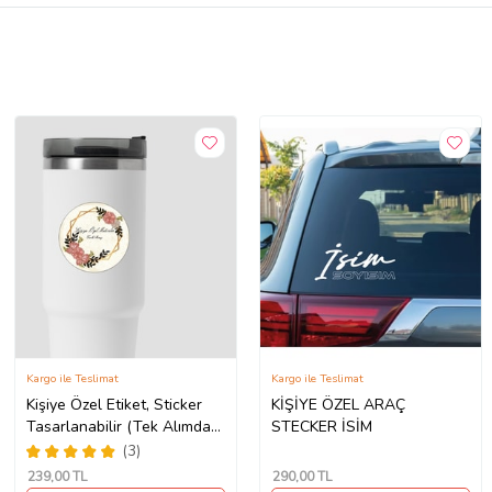
Kargo ile Teslimat
Kargo ile Teslimat
Kişiye Özel Etiket, Sticker
KİŞİYE ÖZEL ARAÇ
Tasarlanabilir (Tek Alımda
STECKER İSİM
50'li Gönderim
(3)
Yapılmaktadır)
239
,00 TL
290
,00 TL