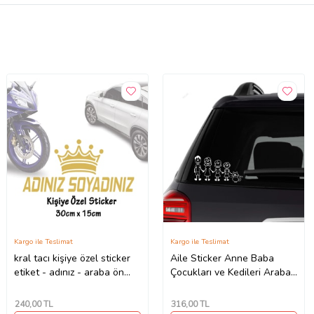
Kargo ile Teslimat
Kargo ile Teslimat
kral tacı kişiye özel sticker
Aile Sticker Anne Baba
etiket - adınız - araba ön
Çocukları ve Kedileri Araba
arka cam uyumlu
Yapıştırma
240
,00 TL
316
,00 TL