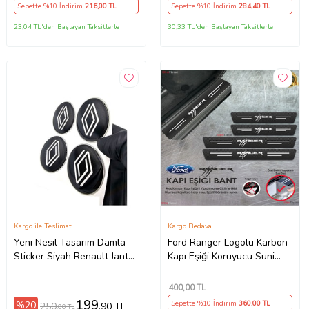
Sepette %10 İndirim
216
,00 TL
Sepette %10 İndirim
284
,40 TL
23,04 TL'den Başlayan Taksitlerle
30,33 TL'den Başlayan Taksitlerle
Kargo ile Teslimat
Kargo Bedava
Yeni Nesil Tasarım Damla
Ford Ranger Logolu Karbon
Sticker Siyah Renault Jant
Kapı Eşiği Koruyucu Suni
Göbeği 5.5cm Uyumlu
Deri 4'lü Set
400
,00 TL
199
%20
Sepette %10 İndirim
360
,00 TL
250
,90 TL
,00 TL