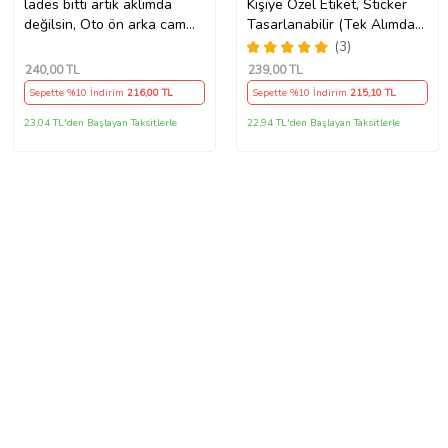
lades bitti artık aklımda
Kişiye Özel Etiket, Sticker
değilsin, Oto ön arka cam
Tasarlanabilir (Tek Alımda
yazıları - özlü espirili komik
50'li Gönderim
(3)
türkçe koyan sözler
Yapılmaktadır)
240
,00 TL
239
,00 TL
Sepette %10 İndirim
216
,00 TL
Sepette %10 İndirim
215
,10 TL
23,04 TL'den Başlayan Taksitlerle
22,94 TL'den Başlayan Taksitlerle