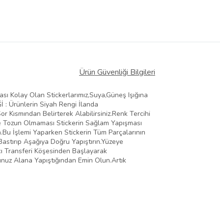
Ürün Güvenliği Bilgileri
ması Kolay Olan Stickerlarımız,Suya,Güneş Işığına
Ğİ : Ürünlerin Siyah Rengi İlanda
 Kısmından Belirterek Alabilirsiniz.Renk Tercihi
Ve Tozun Olmaması Stickerin Sağlam Yapışması
n.Bu İşlemi Yaparken Stickerin Tüm Parçalarının
Bastırıp Aşağıya Doğru Yapıştırın.Yüzeye
ıcı Transferi Köşesinden Başlayarak
ğunuz Alana Yapıştığından Emin Olun.Artık