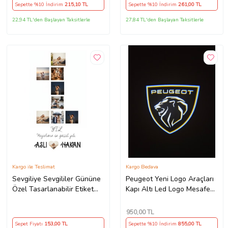
Sepette %10 İndirim
215
,10 TL
Sepette %10 İndirim
261
,00 TL
22,94 TL'den Başlayan Taksitlerle
27,84 TL'den Başlayan Taksitlerle
Kargo ile Teslimat
Kargo Bedava
Sevgiliye Sevgililer Gününe
Peugeot Yeni Logo Araçları
Özel Tasarlanabilir Etiket
Kapı Altı Led Logo Mesafe
Sticker Çerçeve ve Tablo
Sensörlü Yeni Nesil 2 ADET
Uygun (Parlak Beyaz)
950
,00 TL
Sepet Fiyatı
153
,00 TL
Sepette %10 İndirim
855
,00 TL