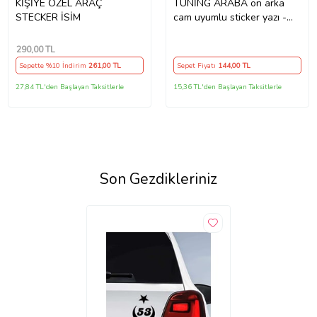
KİŞİYE ÖZEL ARAÇ
TUNİNG ARABA ön arka
STECKER İSİM
cam uyumlu sticker yazı -
Büyük boy spor tuning
modifiye etiket
290
,00 TL
Sepette %10 İndirim
261
,00 TL
Sepet Fiyatı
144
,00 TL
27,84 TL'den Başlayan Taksitlerle
15,36 TL'den Başlayan Taksitlerle
Son Gezdikleriniz