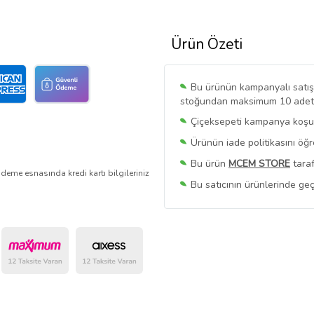
Ürün Özeti
Bu ürünün kampanyalı satışı 
stoğundan maksimum 10 adet sa
Çiçeksepeti kampanya koşull
Ürünün iade politikasını öğ
Bu ürün
MCEM STORE
taraf
deme esnasında kredi kartı bilgileriniz
Bu satıcının ürünlerinde geç
Bu Satıcının
Tüm Ürünlerini
Ürün sayfasında gördüğünüz f
belirlenmektedir.