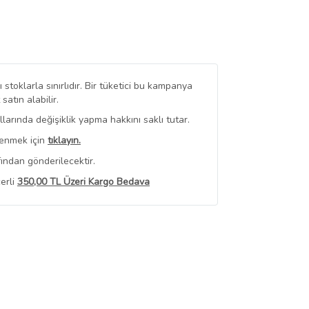
stoklarla sınırlıdır. Bir tüketici bu kampanya
tın alabilir.
arında değişiklik yapma hakkını saklı tutar.
renmek için
tıklayın.
ından gönderilecektir.
erli
350,00 TL Üzeri Kargo Bedava
 Görüntüle
iyat bilgileri, satıcı tarafından