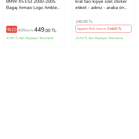
BMW X5 E53 2000-2005
kral tacı kişiye özel sticker
Bagaj Arması Logo Amblem
etiket - adınız - araba ön
78mm
arka cam uyumlu
240
,00 TL
449
%10
Sepette %10 İndirim
216
,00 TL
499
,00 TL
,00 TL
47,89 TL'den Başlayan Taksitlerle
23,04 TL'den Başlayan Taksitlerle