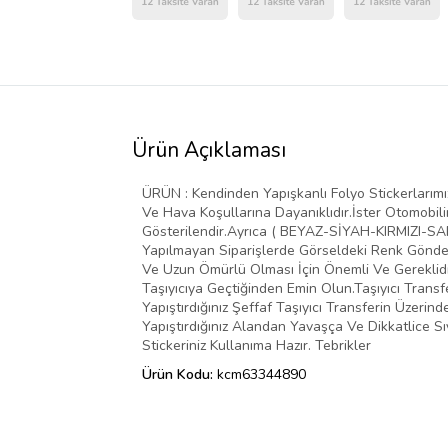
Ürün Açıklaması
ÜRÜN : Kendinden Yapışkanlı Folyo Stickerlarımız 
Ve Hava Koşullarına Dayanıklıdır.İster Otomobilin
Gösterilendir.Ayrıca ( BEYAZ-SİYAH-KIRMIZI-SARI
Yapılmayan Siparişlerde Görseldeki Renk Gönder
Ve Uzun Ömürlü Olması İçin Önemli Ve Gereklidir
Taşıyıcıya Geçtiğinden Emin Olun.Taşıyıcı Transf
Yapıştırdığınız Şeffaf Taşıyıcı Transferin Üzer
Yapıştırdığınız Alandan Yavaşça Ve Dikkatlice Sı
Stickeriniz Kullanıma Hazır. Tebrikler
Ürün Kodu:
kcm63344890