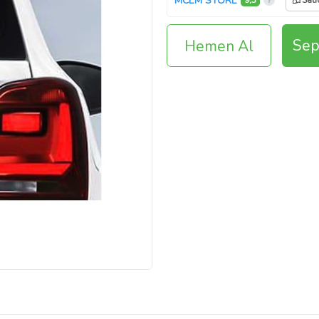
MCEM STORE
9,3
Satı
Sep
Hemen Al