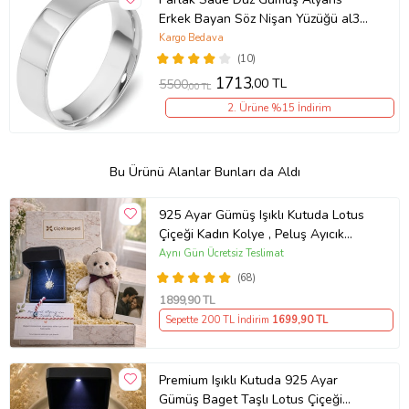
Erkek Bayan Söz Nişan Yüzüğü al38-
2
Kargo Bedava
(10)
1713
,00 TL
5500
,00 TL
2. Ürüne %15 İndirim
Bu Ürünü Alanlar Bunları da Aldı
925 Ayar Gümüş Işıklı Kutuda Lotus
Çiçeği Kadın Kolye , Peluş Ayıcık
Anahtarlık Marteniçka Bileklik,
Aynı Gün Ücretsiz Teslimat
Polaroid Fotoğraf Hediye
(68)
1899
,90 TL
Sepette 200 TL İndirim
1699
,90 TL
Premium Işıklı Kutuda 925 Ayar
Gümüş Baget Taşlı Lotus Çiçeği