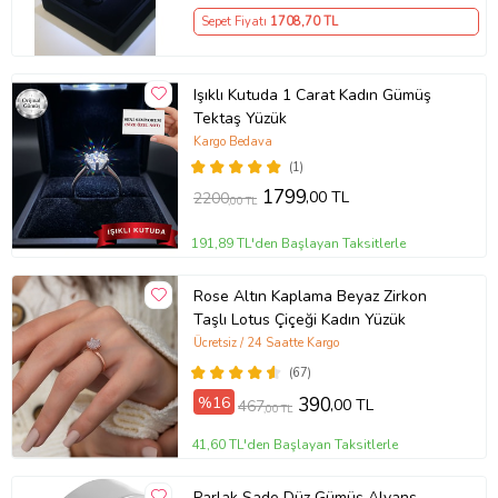
Sepet Fiyatı
1708
,70 TL
Işıklı Kutuda 1 Carat Kadın Gümüş
Tektaş Yüzük
Kargo Bedava
(1)
1799
,00 TL
2200
,00 TL
191,89 TL'den Başlayan Taksitlerle
Rose Altın Kaplama Beyaz Zirkon
Taşlı Lotus Çiçeği Kadın Yüzük
Ücretsiz / 24 Saatte Kargo
(67)
%16
390
,00 TL
467
,00 TL
41,60 TL'den Başlayan Taksitlerle
Parlak Sade Düz Gümüş Alyans