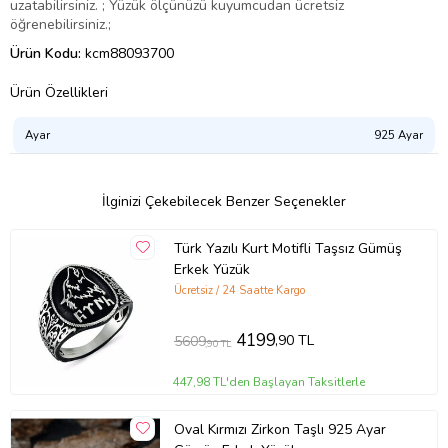
uzatabilirsiniz. ; Yüzük ölçünüzü kuyumcudan ücretsiz
öğrenebilirsiniz.;
Ürün Kodu:
kcm88093700
Ürün Özellikleri
Ayar
925 Ayar
İlginizi Çekebilecek Benzer Seçenekler
Türk Yazılı Kurt Motifli Taşsız Gümüş
Erkek Yüzük
Ücretsiz / 24 Saatte Kargo
4199
,90 TL
5609
,90 TL
447,98 TL'den Başlayan Taksitlerle
Oval Kırmızı Zirkon Taşlı 925 Ayar