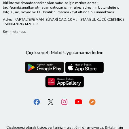
birlikte tacir/esnaf/sanatkar olan satıcılar için merkez adresi;
tacir/esnaf/sanatkar olmayan satıcılar için merkez adresinin bulunduğu il
bilgisi, ad, soyad ve T.C. kimlik numarası kayıt altında bulunmaktadır.
Adres: KARTALTEPE MAH. SÜVARİ CAD. 10 V : : İSTANBUL KÜÇÜKÇEKMECE
1500047028/342/TUR
Şehir: İstanbul
Çiçeksepeti Mobil Uygulamamızı İndirin
Çiçeksepeti olarak kişisel verilerinizin gizliliğini önemsiyoruz. Şirketimizin