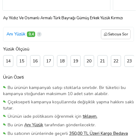
Ay Yıldız Ve Osmanlı Armalı Türk Bayrağı Gümüş Erkek Yüzük Kırmızı
Anı Yüzük
9,4
Satıcıya Sor
Yüzük Ölçüsü
14
15
16
17
18
19
20
21
22
23
Ürün Özeti
Bu ürünün kampanyalı satışı stoklarla sınırlıdır. Bir tüketici bu
kampanya stoğundan maksimum 10 adet satın alabilir.
Çiçeksepeti kampanya koşullarında değişiklik yapma hakkını saklı
tutar.
Ürünün iade politikasını öğrenmek için
tıklayın.
Bu ürün
Anı Yüzük
tarafından gönderilecektir.
Bu satıcının ürünlerinde geçerli
350,00 TL Üzeri Kargo Bedava