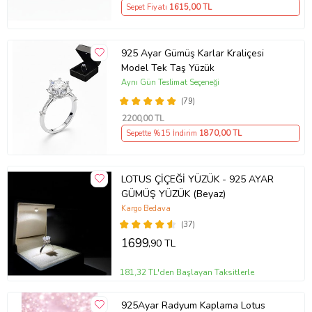
Sepet Fiyatı
1615
,00 TL
925 Ayar Gümüş Karlar Kraliçesi
Model Tek Taş Yüzük
Aynı Gün Teslimat Seçeneği
(79)
2200
,00 TL
Sepette %15 İndirim
1870
,00 TL
LOTUS ÇİÇEĞİ YÜZÜK - 925 AYAR
GÜMÜŞ YÜZÜK (Beyaz)
Kargo Bedava
(37)
1699
,90 TL
181,32 TL'den Başlayan Taksitlerle
925Ayar Radyum Kaplama Lotus