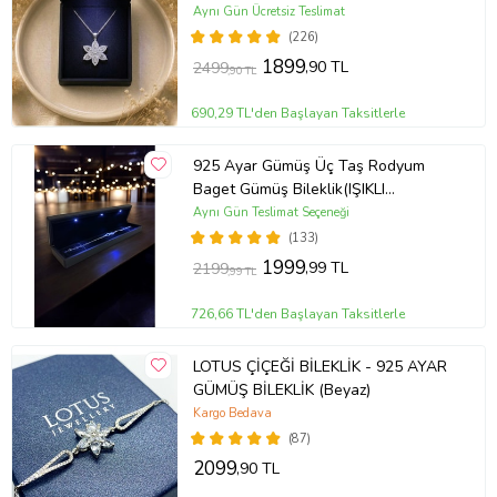
Kolye
Aynı Gün Ücretsiz Teslimat
(226)
1899
,90 TL
2499
,90 TL
690,29 TL'den Başlayan Taksitlerle
925 Ayar Gümüş Üç Taş Rodyum
Baget Gümüş Bileklik(IŞIKLI
KUTULU)
Aynı Gün Teslimat Seçeneği
(133)
1999
,99 TL
2199
,99 TL
726,66 TL'den Başlayan Taksitlerle
LOTUS ÇİÇEĞİ BİLEKLİK - 925 AYAR
GÜMÜŞ BİLEKLİK (Beyaz)
Kargo Bedava
(87)
2099
,90 TL