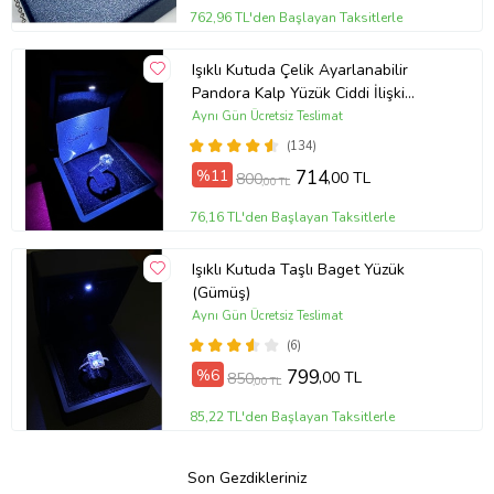
762,96 TL'den Başlayan Taksitlerle
Işıklı Kutuda Çelik Ayarlanabilir
Pandora Kalp Yüzük Ciddi İlişki
Yüzüğü (Gümüş)
Aynı Gün Ücretsiz Teslimat
(134)
%11
714
,00 TL
800
,00 TL
76,16 TL'den Başlayan Taksitlerle
Işıklı Kutuda Taşlı Baget Yüzük
(Gümüş)
Aynı Gün Ücretsiz Teslimat
(6)
%6
799
,00 TL
850
,00 TL
85,22 TL'den Başlayan Taksitlerle
Son Gezdikleriniz