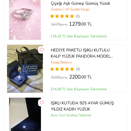
Çiçeği Aşk Güneşi Gümüş Yüzük
Ücretsiz / 24 Saatte Kargo
(1)
1279
,00 TL
1479
,00 TL
136,42 TL'den Başlayan Taksitlerle
HEDİYE PAKETLİ IŞIKLI KUTULU
KALP YÜZÜK PANDORA MODEL
YÜZÜK
Kargo Bedava
(3)
2200
,00 TL
3200
,00 TL
234,66 TL'den Başlayan Taksitlerle
IŞIKLI KUTUDA 925 AYAR GÜMÜŞ
YILDIZ KADIN YÜZÜK
Aynı Gün Ücretsiz Teslimat