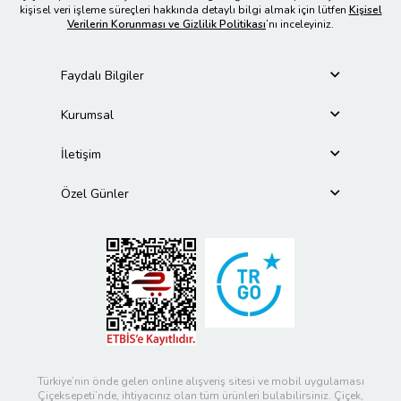
kişisel veri işleme süreçleri hakkında detaylı bilgi almak için lütfen
Kişisel
Verilerin Korunması ve Gizlilik Politikası
’nı inceleyiniz.
Faydalı Bilgiler
Kurumsal
İletişim
Özel Günler
Türkiye’nin önde gelen online alışveriş sitesi ve mobil uygulaması
Çiçeksepeti’nde, ihtiyacınız olan tüm ürünleri bulabilirsiniz. Çiçek,