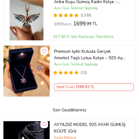
Anka Kuşu Gümüş Kadın Kolye -
MAVİ
Aynı Gün Teslimat Seçeneği
(1339)
1699
,99 TL
1899
,99 TL
617,66 TL'den Başlayan Taksitlerle
Premium Işıklı Kutuda Gerçek
Ametist Taşlı Lotus Kolye – 925 Ayar
Gümüş Kadın Kolye
Aynı Gün Teslimat Seçeneği
(22)
Sepet Fiyatı
1599
,92 TL
Son Gezdikleriniz
AYYILDIZ MODEL 925 AYAR GÜMÜŞ
KOLYE (Gri)
Kargo Bedava