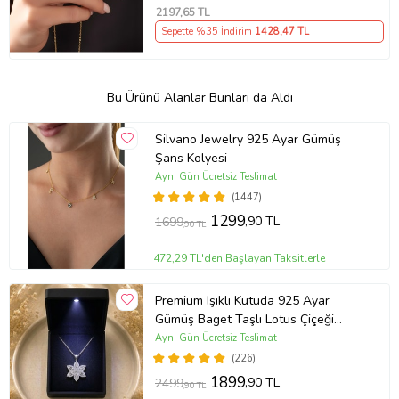
2197
,65 TL
Sepette %35 İndirim
1428
,47 TL
Bu Ürünü Alanlar Bunları da Aldı
Silvano Jewelry 925 Ayar Gümüş
Şans Kolyesi
Aynı Gün Ücretsiz Teslimat
(1447)
1299
,90 TL
1699
,90 TL
472,29 TL'den Başlayan Taksitlerle
Premium Işıklı Kutuda 925 Ayar
Gümüş Baget Taşlı Lotus Çiçeği
Kolye
Aynı Gün Ücretsiz Teslimat
(226)
1899
,90 TL
2499
,90 TL