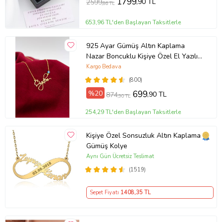
1799
,90 TL
2599
,86 TL
653,96 TL'den Başlayan Taksitlerle
925 Ayar Gümüş Altın Kaplama
Nazar Boncuklu Kişiye Özel El Yazılı
Kolye (Sarı)
Kargo Bedava
(800)
%20
699
,90 TL
874
,90 TL
254,29 TL'den Başlayan Taksitlerle
Kişiye Özel Sonsuzluk Altın Kaplama
Gümüş Kolye
Aynı Gün Ücretsiz Teslimat
(1519)
Sepet Fiyatı
1408
,35 TL