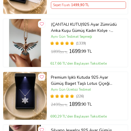
Sepet Fiyatı
1499
,90 TL
(ÇANTALI KUTU)925 Ayar Zümrüdü
Anka Kuşu Gümüş Kadın Kolye -
MAVİ
Aynı Gün Teslimat Seçeneği
(1339)
1699
,99 TL
1899
,99 TL
617,66 TL'den Başlayan Taksitlerle
Premium Işıklı Kutuda 925 Ayar
Gümüş Baget Taşlı Lotus Çiçeği
Kolye
Aynı Gün Ücretsiz Teslimat
(226)
1899
,90 TL
2499
,90 TL
690,29 TL'den Başlayan Taksitlerle
Silvano Jewelry 925 Ayar Gümüş