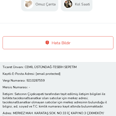
Omuz Çanta
Kol Saati
Hata Bildir
Ticaret Ünvanı: CEMİL ÜSTÜNDAĞ-TESBİH SEPETİM
Kayıtlı E-Posta Adresi:
[email protected]
Vergi Numarası: 9210287559
Mersis Numarası: -
İletişim: Satıcının Çiçeksepeti tarafından teyit edilmiş iletişim bilgileri ile
birlikte tacir/esnaf/sanatkar olan satıcılar için merkez adresi;
tacir/esnaf/sanatkar olmayan satıcılar için merkez adresinin bulunduğu il
bilgisi, ad, soyad ve T.C. kimlik numarası kayıt altında bulunmaktadır.
Adres: MERKEZ MAH. KARATAŞ SOK. NO:33 İÇ KAPI NO:3 ÇEKMEKÖY/