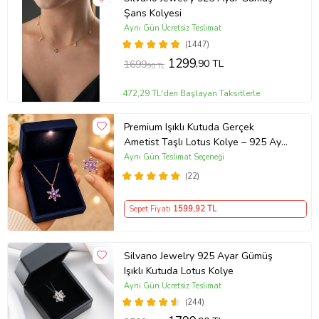
Şans Kolyesi
Aynı Gün Ücretsiz Teslimat
(1447)
1299
,90 TL
1699
,90 TL
472,29 TL'den Başlayan Taksitlerle
Premium Işıklı Kutuda Gerçek
Ametist Taşlı Lotus Kolye – 925 Ayar
Gümüş Kadın Kolye
Aynı Gün Teslimat Seçeneği
(22)
Sepet Fiyatı
1599
,92 TL
Silvano Jewelry 925 Ayar Gümüş
Işıklı Kutuda Lotus Kolye
Aynı Gün Ücretsiz Teslimat
(244)