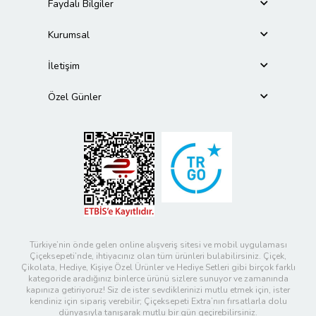
Faydalı Bilgiler
Kurumsal
İletişim
Özel Günler
Türkiye’nin önde gelen online alışveriş sitesi ve mobil uygulaması
Çiçeksepeti’nde, ihtiyacınız olan tüm ürünleri bulabilirsiniz. Çiçek,
Çikolata, Hediye, Kişiye Özel Ürünler ve Hediye Setleri gibi birçok farklı
kategoride aradığınız binlerce ürünü sizlere sunuyor ve zamanında
kapınıza getiriyoruz! Siz de ister sevdiklerinizi mutlu etmek için, ister
kendiniz için sipariş verebilir; Çiçeksepeti Extra’nın fırsatlarla dolu
dünyasıyla tanışarak mutlu bir gün geçirebilirsiniz.