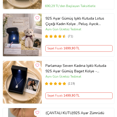
690,29 TL'den Başlayan Taksitlerle
925 Ayar Gümüş Işıklı Kutuda Lotus
Çiçeği Kadın Kolye , Peluş Ayıcık
Anahtarlık Marteniçka Bileklik,
Aynı Gün Ücretsiz Teslimat
Polaroid Fotoğraf Hediye
(71)
Sepet Fiyatı
1699
,90 TL
Parlamayı Seven Kadına Işıklı Kutuda
925 Ayar Gümüş Baget Kolye -
Kişiye Özel Fotoğraf Hediye
Aynı Gün Ücretsiz Teslimat
(119)
Sepet Fiyatı
1499
,90 TL
(ÇANTALI KUTU)925 Ayar Zümrüdü