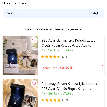
Ürün Özellikleri
Yaş Grubu
Yetişkin
İlginizi Çekebilecek Benzer Seçenekler
925 Ayar Gümüş Işıklı Kutuda Lotus
Çiçeği Kadın Kolye , Peluş Ayıcık
Anahtarlık Marteniçka Bileklik,
Aynı Gün Ücretsiz Teslimat
Polaroid Fotoğraf Hediye
(71)
Sepet Fiyatı
1699
,90 TL
Parlamayı Seven Kadına Işıklı Kutuda
925 Ayar Gümüş Baget Kolye -
Kişiye Özel Fotoğraf Hediye
Aynı Gün Ücretsiz Teslimat
(119)