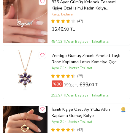
925 Ayar Gümüş Kelebek Tasarımlı
Kişiye Özel İsimli Kadın Kolye
Anneye Hediye,Sevgiliye
Kargo Bedava
Hediye,Arkadaşa Hediye,Doğum
(47)
Günü Hediyesi,Eşe Hediye
1249
,90 TL
454,13 TL'den Başlayan Taksitlerle
Zemtigo Gümüş Zincirli Ametist Taşli
Rose Kaplama Lotus Kamelya Çiçeği
Kolye
Aynı Gün Ücretsiz Teslimat
(25)
%30
699
,00 TL
999
,00 TL
253,97 TL'den Başlayan Taksitlerle
İsimli Kişiye Özel Ay Yıldız Altın
Kaplama Gümüş Kolye
Aynı Gün Ücretsiz Teslimat
(42)