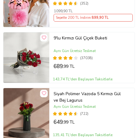
Sevgiliye Hediye
(352)
1099
,90 TL
Sepette 200 TL İndirim
899
,90 TL
9'lu Kırmızı Gül Çiçek Buketi
Aynı Gün Ücretsiz Teslimat
(37038)
689
,99 TL
143,74 TL'den Başlayan Taksitlerle
Siyah Polimer Vazoda 5 Kırmızı Gül
ve Bej Lagurus
Aynı Gün Ücretsiz Teslimat
(722)
649
,99 TL
135,41 TL'den Başlayan Taksitlerle