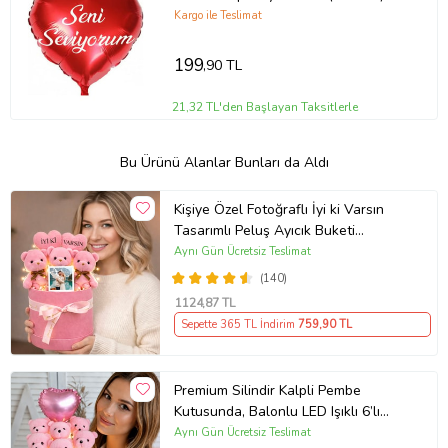
Kargo ile Teslimat
199
,90 TL
21,32 TL'den Başlayan Taksitlerle
Bu Ürünü Alanlar Bunları da Aldı
Kişiye Özel Fotoğraflı İyi ki Varsın
Tasarımlı Peluş Ayıcık Buketi
(Pembe)
Aynı Gün Ücretsiz Teslimat
(140)
1124
,87 TL
Sepette 365 TL İndirim
759
,90 TL
Premium Silindir Kalpli Pembe
Kutusunda, Balonlu LED Işıklı 6’lı
Pembe Ayıcık Buketi Arkadaşa
Aynı Gün Ücretsiz Teslimat