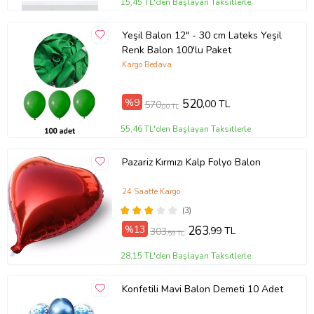
15,45 TL'den Başlayan Taksitlerle
Yeşil Balon 12" - 30 cm Lateks Yeşil
Renk Balon 100'lu Paket
Kargo Bedava
%9
520
,00 TL
570
,00 TL
55,46 TL'den Başlayan Taksitlerle
Pazariz Kırmızı Kalp Folyo Balon
24 Saatte Kargo
(3)
%13
263
,99 TL
303
,59 TL
28,15 TL'den Başlayan Taksitlerle
Konfetili Mavi Balon Demeti 10 Adet