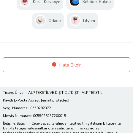
Kek - Kurabiye
Kelebek Buketi
Orkide
Lilyum
Hata Bildir
Ticaret Ünvanı: ALP TEKSTİL VE DIŞ TİC.LTD.ŞTİ.-ALP TEKSTİL
Kayıtlı E-Posta Adresi:
[email protected]
Vergi Numarası: 0550282372
Mersis Numarası: 0055028237200015
İletişim: Satıcının Çiçeksepeti tarafından teyit edilmiş iletişim bilgileri ile
birlikte tacir/esnaf/sanatkar olan satıcılar için merkez adresi;
tacir/esnaf/sanatkar olmayan satıcılar için merkez adresinin bulunduğu il