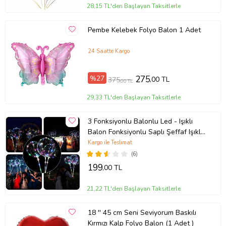
28,15 TL'den Başlayan Taksitlerle
Pembe Kelebek Folyo Balon 1 Adet
24 Saatte Kargo
%27
275
,00 TL
375
,00 TL
29,33 TL'den Başlayan Taksitlerle
3 Fonksiyonlu Balonlu Led - Işıklı
Balon Fonksiyonlu Saplı Şeffaf Işıklı
Çubuklu Balon (Karışık)
Kargo ile Teslimat
(6)
199
,00 TL
21,22 TL'den Başlayan Taksitlerle
18 '' 45 cm Seni Seviyorum Baskılı
Kırmızı Kalp Folyo Balon (1 Adet )