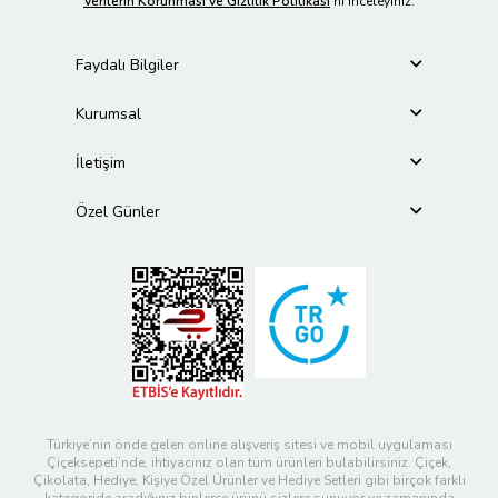
Verilerin Korunması ve Gizlilik Politikası
’nı inceleyiniz.
Faydalı Bilgiler
Kurumsal
İletişim
Özel Günler
Türkiye’nin önde gelen online alışveriş sitesi ve mobil uygulaması
Çiçeksepeti’nde, ihtiyacınız olan tüm ürünleri bulabilirsiniz. Çiçek,
Çikolata, Hediye, Kişiye Özel Ürünler ve Hediye Setleri gibi birçok farklı
kategoride aradığınız binlerce ürünü sizlere sunuyor ve zamanında