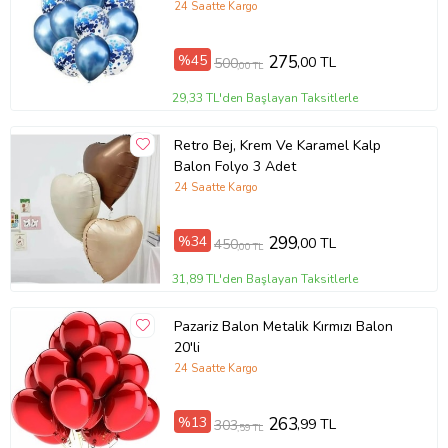
24 Saatte Kargo
%45
275
,00 TL
500
,00 TL
29,33 TL'den Başlayan Taksitlerle
Retro Bej, Krem Ve Karamel Kalp
Balon Folyo 3 Adet
24 Saatte Kargo
%34
299
,00 TL
450
,00 TL
31,89 TL'den Başlayan Taksitlerle
Pazariz Balon Metalik Kırmızı Balon
20'li
24 Saatte Kargo
%13
263
,99 TL
303
,59 TL