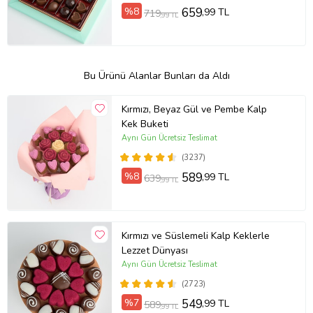
%8
659
,99 TL
719
,99 TL
Bu Ürünü Alanlar Bunları da Aldı
Kırmızı, Beyaz Gül ve Pembe Kalp
Kek Buketi
Aynı Gün Ücretsiz Teslimat
(3237)
%8
589
,99 TL
639
,99 TL
Kırmızı ve Süslemeli Kalp Keklerle
Lezzet Dünyası
Aynı Gün Ücretsiz Teslimat
(2723)
%7
549
,99 TL
589
,99 TL