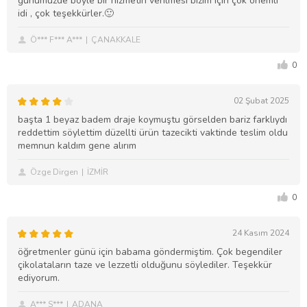
günümüzde böyle bir hizmetin verilmesi bizim için çok önemli
idi , çok teşekkürler.🙂
Ö*** F*** A***
ÇANAKKALE
0
02 Şubat 2025
başta 1 beyaz badem draje koymuştu görselden bariz farklıydı
reddettim söylettim düzellti ürün tazecikti vaktinde teslim oldu
memnun kaldım gene alırım
Özge Dirgen
İZMİR
0
24 Kasım 2024
öğretmenler günü için babama göndermiştim. Çok begendiler
çikolataların taze ve lezzetli olduğunu söylediler. Teşekkür
ediyorum.
A*** S***
ADANA