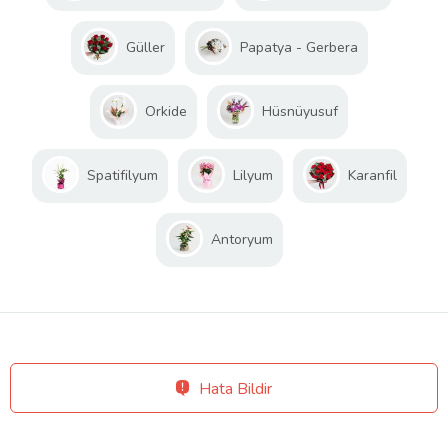
Güller
Papatya - Gerbera
Orkide
Hüsnüyusuf
Spatifilyum
Lilyum
Karanfil
Antoryum
Hata Bildir