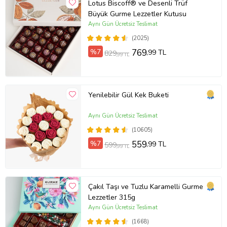
Lotus Biscoff® ve Desenli Trüf
Büyük Gurme Lezzetler Kutusu
Aynı Gün Ücretsiz Teslimat
(2025)
%7
769
,99 TL
829
,99 TL
Yenilebilir Gül Kek Buketi
Aynı Gün Ücretsiz Teslimat
(10605)
%7
559
,99 TL
599
,99 TL
Çakıl Taşı ve Tuzlu Karamelli Gurme
Lezzetler 315g
Aynı Gün Ücretsiz Teslimat
(1668)