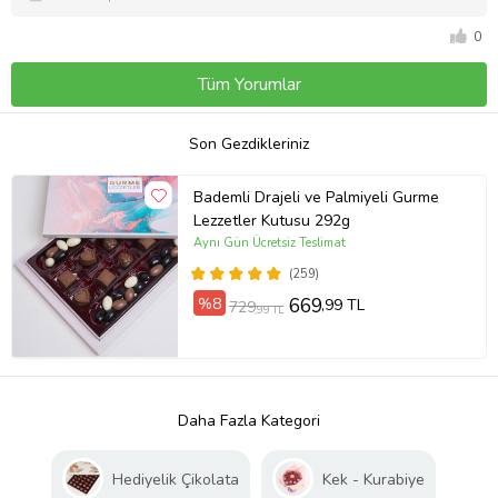
0
Tüm Yorumlar
Son Gezdikleriniz
Bademli Drajeli ve Palmiyeli Gurme
Lezzetler Kutusu 292g
Aynı Gün Ücretsiz Teslimat
(259)
%8
669
,99 TL
729
,99 TL
Daha Fazla Kategori
Hediyelik Çikolata
Kek - Kurabiye