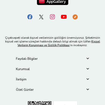
Çiçeksepeti olarak kişisel verilerinizin gizliliğini önemsiyoruz. Şirketimizin
kişisel veri işleme süreçleri hakkında detaylı bilgi almak için lütfen
Kişisel
Verilerin Korunması ve Gizlilik Politikası
’nı inceleyiniz.
Faydalı Bilgiler
Kurumsal
İletişim
Özel Günler