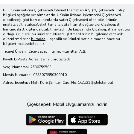
Bu ürünün satıcısı Çiçeksepeti İnternet Hizmetleri A.Ş. (“Çiçeksepeti”) olup
bilgileri aşağıda yer almaktadır. Ürünün iktisadi işletmecisi Çiçeksepeti
olabileceği gibi bazı durumlarda satıcı Çiçeksepeti olsa bile, ürünün
imalatçısı/ithalatçısı/yetkili temsilcisi/ifa hizmet sağlayıcısı Çiçeksepeti
haricindeki 3. kişiler de olabilmektedir. Bu kapsamda Çiçeksepeti’nin satıcısı
olduğu ürünlere, bu ürünlerin iktisadi işletmecilerinin bilgilerine ve teknik
düzenlemelerine
buradan
ulaşabilir ve ürünleri satın almadan önce bu
bilgileri inceleyebilirsiniz.
Ticaret Ünvanı: Çiçeksepeti İnternet Hizmetleri A.Ş.
Kayıtlı E-Posta Adresi:
[email protected]
Vergi Numarası: 2530759503
Mersis Numarası: 0253075950300010
Adres: Esentepe Mah. Kore Şehitleri Cad. No: 16/1/21 Şişli/İstanbul
Çiçeksepeti Mobil Uygulamamızı İndirin