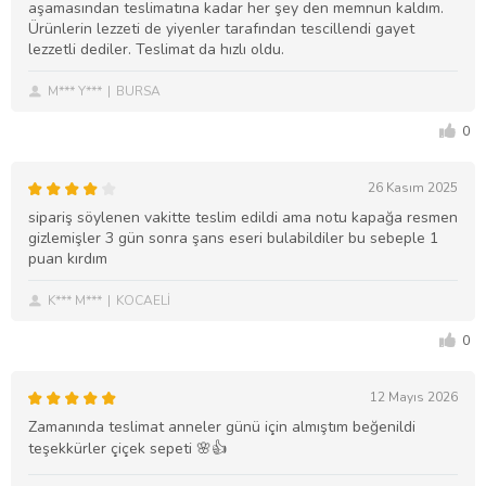
aşamasından teslimatına kadar her şey den memnun kaldım.
Ürünlerin lezzeti de yiyenler tarafından tescillendi gayet
lezzetli dediler. Teslimat da hızlı oldu.
M*** Y***
BURSA
0
26 Kasım 2025
sipariş söylenen vakitte teslim edildi ama notu kapağa resmen
gizlemişler 3 gün sonra şans eseri bulabildiler bu sebeple 1
puan kırdım
K*** M***
KOCAELİ
0
12 Mayıs 2026
Zamanında teslimat anneler günü için almıştım beğenildi
teşekkürler çiçek sepeti 🌸👍