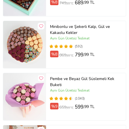
%8
689
,99 TL
749
,99 TL
Minibonlu ve Şekerli Kalp, Gül ve
Kakaolu Kekler
Aynı Gün Ücretsiz Teslimat
(592)
%8
799
,99 TL
869
,99 TL
Pembe ve Beyaz Gül Süslemeli Kek
Buketi
Aynı Gün Ücretsiz Teslimat
(1040)
%9
599
,99 TL
659
,99 TL