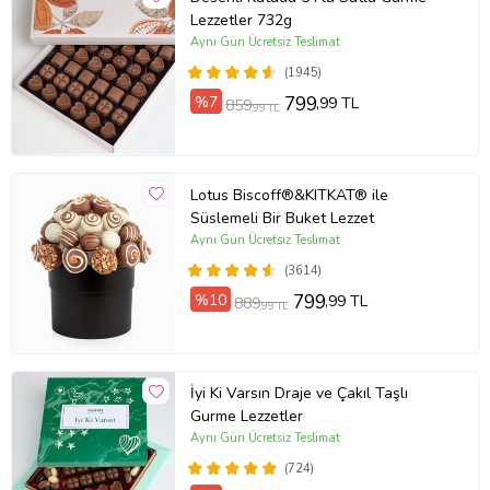
Lezzetler 732g
Aynı Gün Ücretsiz Teslimat
(1945)
%7
799
,99 TL
859
,99 TL
Lotus Biscoff®&KITKAT® ile
Süslemeli Bir Buket Lezzet
Aynı Gün Ücretsiz Teslimat
(3614)
%10
799
,99 TL
889
,99 TL
İyi Ki Varsın Draje ve Çakıl Taşlı
Gurme Lezzetler
Aynı Gün Ücretsiz Teslimat
(724)