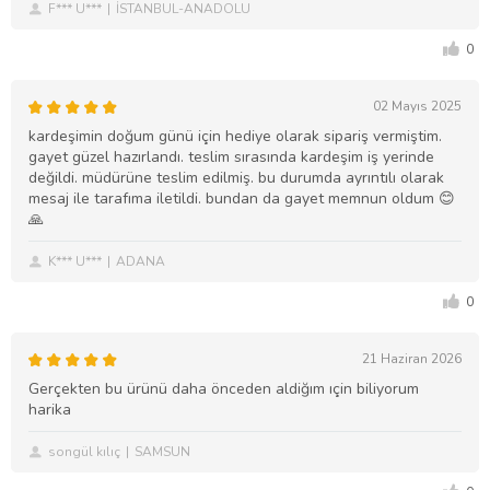
F*** U***
İSTANBUL-ANADOLU
0
02 Mayıs 2025
kardeşimin doğum günü için hediye olarak sipariş vermiştim.
gayet güzel hazırlandı. teslim sırasında kardeşim iş yerinde
değildi. müdürüne teslim edilmiş. bu durumda ayrıntılı olarak
mesaj ile tarafıma iletildi. bundan da gayet memnun oldum 😊
🙏
K*** U***
ADANA
0
21 Haziran 2026
Gerçekten bu ürünü daha önceden aldiğım ıçin biliyorum
harika
songül kılıç
SAMSUN