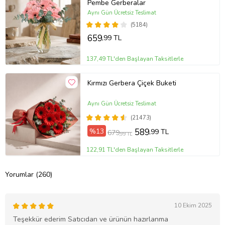
Pembe Gerberalar
Aynı Gün Ücretsiz Teslimat
(5184)
659
,99 TL
137,49 TL'den Başlayan Taksitlerle
Kırmızı Gerbera Çiçek Buketi
Aynı Gün Ücretsiz Teslimat
(21473)
%13
589
,99 TL
679
,99 TL
122,91 TL'den Başlayan Taksitlerle
Yorumlar (260)
10 Ekim 2025
Teşekkür ederim Satıcıdan ve ürünün hazırlanma