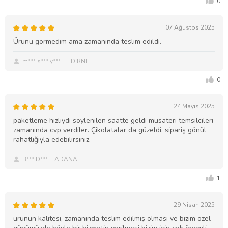
0
07 Ağustos 2025
Ürünü görmedim ama zamanında teslim edildi.
m*** s*** y***
EDİRNE
0
24 Mayıs 2025
paketleme hızlıydı söylenilen saatte geldi musateri temsilcileri
zamanında cvp verdiler. Çikolatalar da güzeldi. sipariş gönül
rahatlığıyla edebilirsiniz.
B*** D***
ADANA
1
29 Nisan 2025
ürünün kalitesi, zamanında teslim edilmiş olması ve bizim özel