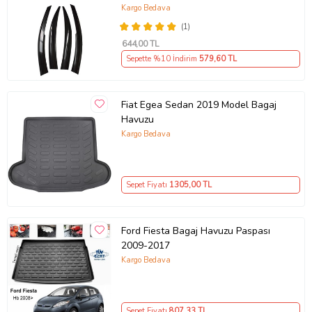
Kargo Bedava
(1)
644
,00 TL
Sepette %10 İndirim
579
,60 TL
Fiat Egea Sedan 2019 Model Bagaj
Havuzu
Kargo Bedava
Sepet Fiyatı
1305
,00 TL
Ford Fiesta Bagaj Havuzu Paspası
2009-2017
Kargo Bedava
Sepet Fiyatı
807
,33 TL