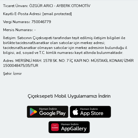
Ticaret Ünvanı: ÖZGÜR ARICI - AYBERK OTOMOTİV
Kayıtlı E-Posta Adresi:
[email protected]
Vergi Numarası: 750046779
Mersis Numarası: -
İletişim: Satıcının Çiçeksepeti tarafından teyit edilmiş iletişim bilgileri ile
birlikte tacir/esnaf/sanatkar olan satıcılar için merkez adresi;
tacir/esnaf/sanatkar olmayan satıcılar için merkez adresinin bulunduğu il
bilgisi, ad, soyad ve T.C. kimlik numarası kayıt altında bulunmaktadır.
Adres: MERSİNLİ MAH. 1578 SK. NO: 7 İÇ KAPI NO: MÜSTAKİL KONAK/ İZMİR
1500048475/35/TUR
Şehir: İzmir
Çiçeksepeti Mobil Uygulamamızı İndirin