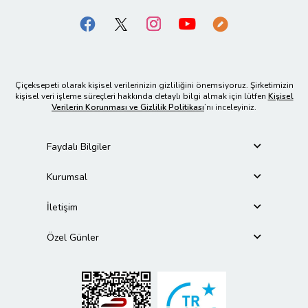
Çiçeksepeti olarak kişisel verilerinizin gizliliğini önemsiyoruz. Şirketimizin
kişisel veri işleme süreçleri hakkında detaylı bilgi almak için lütfen
Kişisel
Verilerin Korunması ve Gizlilik Politikası
’nı inceleyiniz.
Faydalı Bilgiler
Kurumsal
İletişim
Özel Günler