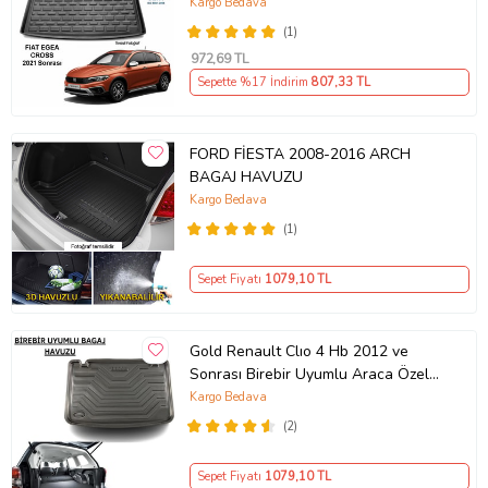
Kargo Bedava
(1)
972
,69 TL
Sepette %17 İndirim
807
,33 TL
FORD FİESTA 2008-2016 ARCH
BAGAJ HAVUZU
Kargo Bedava
(1)
Sepet Fiyatı
1079
,10 TL
Gold Renault Clıo 4 Hb 2012 ve
Sonrası Birebir Uyumlu Araca Özel
Bagaj Havuzu
Kargo Bedava
(2)
Sepet Fiyatı
1079
,10 TL