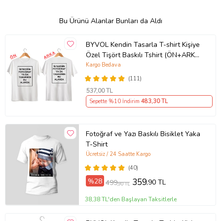
Bu Ürünü Alanlar Bunları da Aldı
BYVOL Kendin Tasarla T-shirt Kişiye
Özel Tişört Baskılı Tshirt (ÖN+ARKA
BASKI) (Beyaz)
Kargo Bedava
(111)
537
,00 TL
Sepette %10 İndirim
483
,30 TL
Fotoğraf ve Yazı Baskılı Bisiklet Yaka
T-Shirt
Ücretsiz / 24 Saatte Kargo
(40)
%28
359
,90 TL
499
,90 TL
38,38 TL'den Başlayan Taksitlerle