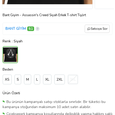
Bant Giyim - Assassin's Creed Siyah Erkek T-shirt Tişört
BANT GİYİM
9,1
Satıcıya Sor
Renk
: Siyah
Beden
XS
S
M
L
XL
2XL
3XL
Ürün Özeti
Bu ürünün kampanyalı satışı stoklarla sınırlıdır. Bir tüketici bu
kampanya stoğundan maksimum 10 adet satın alabilir.
Çiçeksepeti kampanya koşullarında değişiklik yapma hakkını saklı