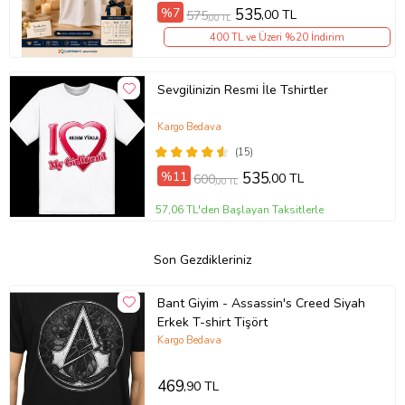
%7
535
,00 TL
575
,00 TL
400 TL ve Üzeri %20 İndirim
Sevgilinizin Resmi İle Tshirtler
Kargo Bedava
(15)
%11
535
,00 TL
600
,00 TL
57,06 TL'den Başlayan Taksitlerle
Son Gezdikleriniz
Bant Giyim - Assassin's Creed Siyah
Erkek T-shirt Tişört
Kargo Bedava
469
,90 TL