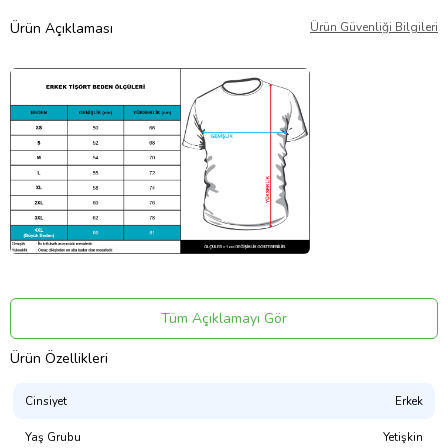
Ürün Açıklaması
Ürün Güvenliği Bilgileri
KALIP:
Tüm Açıklamayı Gör
Normal Kesim
(Regular Fit)
Ürün Özellikleri
Cinsiyet
Erkek
DOĞRU BEDEN SEÇİMİ:
Yaş Grubu
Yetişkin