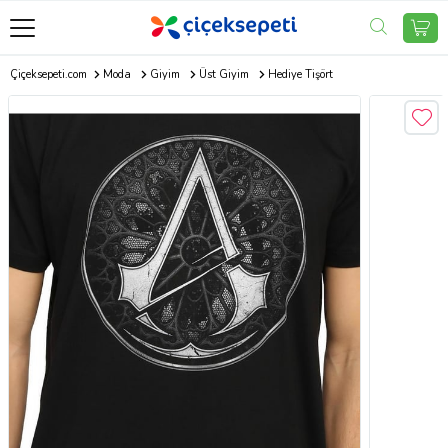
Çiçeksepeti.com
Moda
Giyim
Üst Giyim
Hediye Tişört