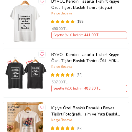
BYVOL Kendin Tasarla T-shirt Kişiye
Özel Tişört Baskılı Tshirt (Beyaz)
Kargo Bedava
(188)
490
,00 TL
Sepette %10 İndirim
441
,00 TL
BYVOL Kendin Tasarla T-shirt Kişiye
Özel Tişört Baskılı Tshirt (ÖN+ARKA
BASKI) (Siyah)
Kargo Bedava
(79)
537
,00 TL
Sepette %10 İndirim
483
,30 TL
Kişiye Özel Baskılı Pamuklu Beyaz
Tişört Fotoğraflı, İsim ve Yazı Baskılı
Unisex Bisiklet Yaka
Kargo Bedava
(42)