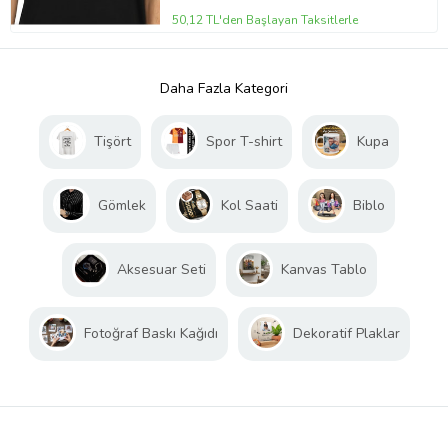
50,12 TL'den Başlayan Taksitlerle
Daha Fazla Kategori
Tişört
Spor T-shirt
Kupa
Gömlek
Kol Saati
Biblo
Aksesuar Seti
Kanvas Tablo
Fotoğraf Baskı Kağıdı
Dekoratif Plaklar