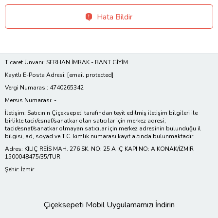
Hata Bildir
Ticaret Ünvanı: SERHAN İMRAK - BANT GİYİM
Kayıtlı E-Posta Adresi:
[email protected]
Vergi Numarası: 4740265342
Mersis Numarası: -
İletişim: Satıcının Çiçeksepeti tarafından teyit edilmiş iletişim bilgileri ile
birlikte tacir/esnaf/sanatkar olan satıcılar için merkez adresi;
tacir/esnaf/sanatkar olmayan satıcılar için merkez adresinin bulunduğu il
bilgisi, ad, soyad ve T.C. kimlik numarası kayıt altında bulunmaktadır.
Adres: KILIÇ REİS MAH. 276 SK. NO: 25 A İÇ KAPI NO: A KONAK/İZMİR
1500048475/35/TUR
Şehir: İzmir
Çiçeksepeti Mobil Uygulamamızı İndirin