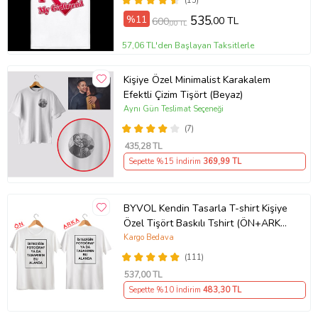
(15)
Ürün Kodu:
kcm45943236
%11
535
,00 TL
600
,00 TL
57,06 TL'den Başlayan Taksitlerle
Kişiye Özel Minimalist Karakalem
Efektli Çizim Tişört (Beyaz)
Aynı Gün Teslimat Seçeneği
(7)
435
,28 TL
Sepette %15 İndirim
369
,99 TL
BYVOL Kendin Tasarla T-shirt Kişiye
Özel Tişört Baskılı Tshirt (ÖN+ARKA
BASKI) (Beyaz)
Kargo Bedava
(111)
537
,00 TL
Sepette %10 İndirim
483
,30 TL