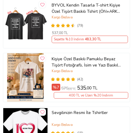
kumaş doğallığını korur.
BYVOL Kendin Tasarla T-shirt Kişiye
Unisex
kullanıma uygundur.
Özel Tişört Baskılı Tshirt (ÖN+ARKA
BASKI) (Siyah)
Kargo Bedava
(79)
537
,00 TL
BANT GİYİM HAKKINDA:
Sepette %10 İndirim
483
,30 TL
Alt kültür ile popüler kültürü özgün
Kişiye Özel Baskılı Pamuklu Beyaz
tasarımlarıyla harmanlayan Bant Giyim,
Tişört Fotoğraflı, İsim ve Yazı Baskılı
defalarca izlediğimiz filmler, dinlemekten asla
Unisex Bisiklet Yaka
Kargo Bedava
bıkmayacağımız şarkılar, bir oturuşta tüm
(42)
sezonunu bitirdiğimiz diziler, animeler, spor
%7
535
,00 TL
575
dalları, kitaplar gibi bizi biz yapan her şey
,00 TL
400 TL ve Üzeri %20 İndirim
hakkında yaratıcı tasarımlar hazırlayan bir giyim
markasıdır.
Sevgilinizin Resmi İle Tshirtler
Kargo Bedava