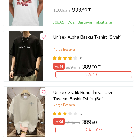
999
,90 TL
1100
,00 TL
106,65 TL'den Başlayan Taksitlerle
Unisex Alpha Baskılı T-shirt (Siyah)
Kargo Bedava
(8)
%34
389
,90 TL
589
,90 TL
2 Al 1 Öde
Unisex Grafik Ruhu, İmza Tarzı
Tasarım Basklı Tshirt (Bej)
Kargo Bedava
(5)
%34
389
,90 TL
589
,90 TL
2 Al 1 Öde