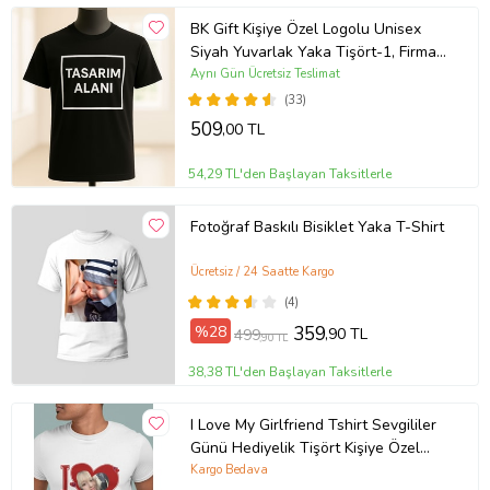
BK Gift Kişiye Özel Logolu Unisex
Siyah Yuvarlak Yaka Tişört-1, Firma
T-shirt, Logolu T-shirt, Sevgiliye
Aynı Gün Ücretsiz Teslimat
Hediye
(33)
509
,00 TL
54,29 TL'den Başlayan Taksitlerle
Fotoğraf Baskılı Bisiklet Yaka T-Shirt
Ücretsiz / 24 Saatte Kargo
(4)
%28
359
,90 TL
499
,90 TL
38,38 TL'den Başlayan Taksitlerle
I Love My Girlfriend Tshirt Sevgililer
Günü Hediyelik Tişört Kişiye Özel
Fotoğraf Baskılı (Düz Beyaz)
Kargo Bedava