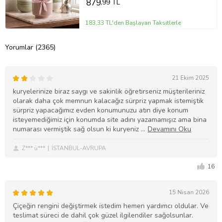
879
,99 TL
183,33 TL'den Başlayan Taksitlerle
Yorumlar (2365)
21 Ekim 2025
kuryelerinize biraz saygı ve sakinlik öğretirseniz müşterileriniz
olarak daha çok memnun kalacağız sürpriz yapmak istemiştik
sürpriz yapacağımız evden konumunuzu atın diye konum
isteyemediğimiz için konumda site adını yazamamışız ama bina
numarası vermiştik sağ olsun ki kuryeniz
Z*** ü***
İSTANBUL-AVRUPA
16
15 Nisan 2026
Çiçeğin rengini değiştirmek istedim hemen yardımcı oldular. Ve
teslimat süreci de dahil çok güzel ilgilendiler sağolsunlar.