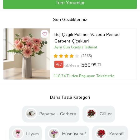
Tüm Yorumlar
Son Gezdikleriniz
Bej Çizgili Polimer Vazoda Pembe
Gerbera Çiçekleri
Aynı Gün Ücretsiz Teslimat
(2365)
%7
569
,99 TL
609
,99 TL
118,74 TL'den Başlayan Taksitlerle
Daha Fazla Kategori
Papatya - Gerbera
Güller
Lilyum
Hüsnüyusuf
Karanfil