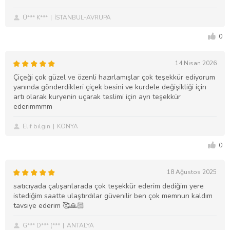
Ü*** K***
İSTANBUL-AVRUPA
0
14 Nisan 2026
Çiçeği çok güzel ve özenli hazırlamışlar çok teşekkür ediyorum
yanında gönderdikleri çiçek besini ve kurdele değişikliği için
artı olarak kuryenin uçarak teslimi için ayrı teşekkür
ederimmmm
Elif bilgin
KONYA
0
18 Ağustos 2025
satıcıyada çalışanlarada çok teşekkür ederim dediğim yere
istediğim saatte ulaştırdılar güvenilir ben çok memnun kaldım
tavsiye ederim 🥰🙏🏻
G*** D*** (***
ANTALYA