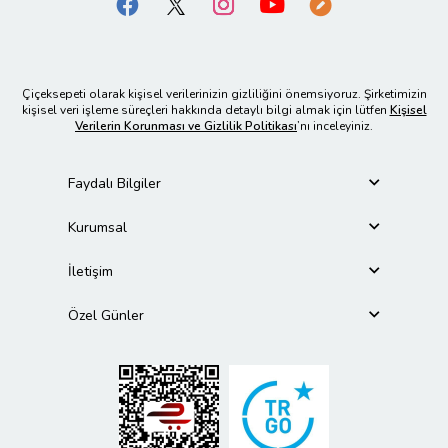
Çiçeksepeti olarak kişisel verilerinizin gizliliğini önemsiyoruz. Şirketimizin
kişisel veri işleme süreçleri hakkında detaylı bilgi almak için lütfen
Kişisel
Verilerin Korunması ve Gizlilik Politikası
’nı inceleyiniz.
Faydalı Bilgiler
Kurumsal
İletişim
Özel Günler