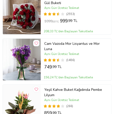
Gül Buketi
Aynı Gün Ücretsiz Teslimat
(2553)
999
,99 TL
1099
,00 TL
208,33 TL'den Başlayan Taksitlerle
Cam Vazoda Mor Lisyantus ve Mor
Luna
Aynı Gün Ücretsiz Teslimat
(1486)
749
,99 TL
156,24 TL'den Başlayan Taksitlerle
Yeşil Kahve Buket Kağıdında Pembe
Lilyum
Aynı Gün Ücretsiz Teslimat
(266)
859
,99 TL