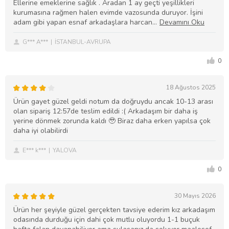
Ellerine emeklerine sağlık . Aradan 1 ay geçti yeşillikleri
kurumasına rağmen halen evimde vazosunda duruyor. İşini
adam gibi yapan esnaf arkadaşlara harcan
G*** A***
İSTANBUL-AVRUPA
0
18 Ağustos 2025
Ürün gayet güzel geldi notum da doğruydu ancak 10-13 arası
olan sipariş 12:57de teslim edildi :( Arkadaşım bir daha iş
yerine dönmek zorunda kaldı 🥹 Biraz daha erken yapılsa çok
daha iyi olabilirdi
E*** k***
YALOVA
0
30 Mayıs 2026
Ürün her şeyiyle güzel gerçekten tavsiye ederim kız arkadaşım
odasında durduğu için dahi çok mutlu oluyordu 1-1 buçuk