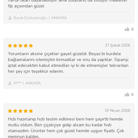
hafta falan dayanabiliyor ama sulasanız da soluyor maalesef
f/p açısından güzel
Burak Dulkadiroğlu
ANKARA
0
27 Şubat 2026
Yorumların aksine çiçekler gayet güzeldi. Beyaz bi kurdele
bağlamalarını istemiştim kırmadılar ve onu da yaptılar. Siparişi
iptal edecektim kabul etmediler iyi ki de etmemişler tekrardan
her şey için teşekkür ederim.
M***
ANKARA
0
07 Nisan 2026
Hızlı hazırlanıp hızlı teslim edilmesi beni hem şaşırttı hemde
mutlu oldum. Ben çiçekçiye gidip alsam bu kadar hızlı
olamazdım. Ürünler hem çok güzel hemde uygun fiyatlı. Çok
memnun kaldım.