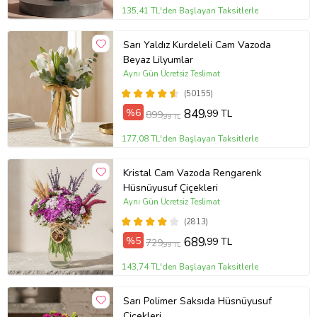
135,41 TL'den Başlayan Taksitlerle
Sarı Yaldız Kurdeleli Cam Vazoda
Beyaz Lilyumlar
Aynı Gün Ücretsiz Teslimat
(50155)
%6
849
,99 TL
899
,99 TL
177,08 TL'den Başlayan Taksitlerle
Kristal Cam Vazoda Rengarenk
Hüsnüyusuf Çiçekleri
Aynı Gün Ücretsiz Teslimat
(2813)
%5
689
,99 TL
729
,99 TL
143,74 TL'den Başlayan Taksitlerle
Sarı Polimer Saksıda Hüsnüyusuf
Çiçekleri