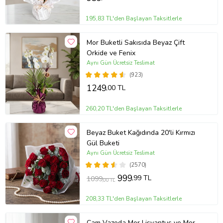
195,83 TL'den Başlayan Taksitlerle
Mor Buketli Sakısıda Beyaz Çift
Orkide ve Fenix
Aynı Gün Ücretsiz Teslimat
(923)
1249
,00 TL
260,20 TL'den Başlayan Taksitlerle
Beyaz Buket Kağıdında 20'li Kırmızı
Gül Buketi
Aynı Gün Ücretsiz Teslimat
(2570)
999
,99 TL
1099
,00 TL
208,33 TL'den Başlayan Taksitlerle
Cam Vazoda Mor Lisyantus ve Mor