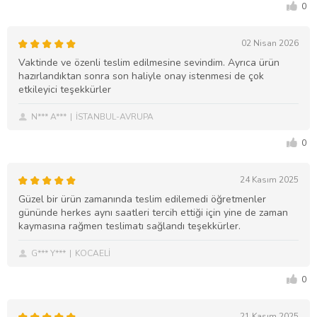
0
02 Nisan 2026
Vaktinde ve özenli teslim edilmesine sevindim. Ayrıca ürün
hazırlandıktan sonra son haliyle onay istenmesi de çok
etkileyici teşekkürler
N*** A***
İSTANBUL-AVRUPA
0
24 Kasım 2025
Güzel bir ürün zamanında teslim edilemedi öğretmenler
gününde herkes aynı saatleri tercih ettiği için yine de zaman
kaymasına rağmen teslimatı sağlandı teşekkürler.
G*** Y***
KOCAELİ
0
21 Kasım 2025