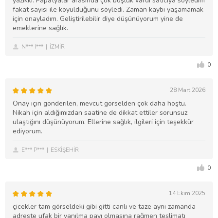
yazıkki. Papatyalar arasında çok boşluk vardı satıcıya söyledim
fakat sayısı ile koyulduğunu söyledi. Zaman kaybı yaşamamak
için onayladım. Geliştirilebilir diye düşünüyorum yine de
emeklerine sağlık.
N*** I***
İZMİR
0
28 Mart 2026
Onay için gönderilen, mevcut görselden çok daha hoştu.
Nikah için aldığımızdan saatine de dikkat ettiler sorunsuz
ulaştığını düşünüyorum. Ellerine sağlık, ilgileri için teşekkür
ediyorum.
E*** P***
ESKİŞEHİR
0
14 Ekim 2025
çicekler tam görseldeki gibi gitti canlı ve taze aynı zamanda
adreste ufak bir yanılma payı olmasına rağmen teslimatı