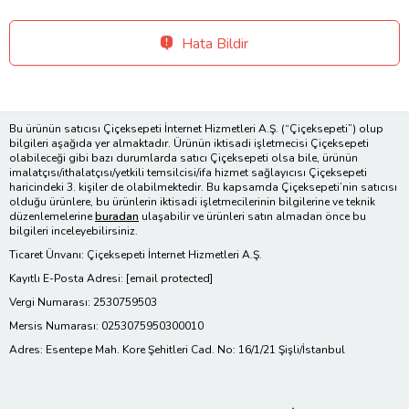
Hata Bildir
Bu ürünün satıcısı Çiçeksepeti İnternet Hizmetleri A.Ş. (“Çiçeksepeti”) olup
bilgileri aşağıda yer almaktadır. Ürünün iktisadi işletmecisi Çiçeksepeti
olabileceği gibi bazı durumlarda satıcı Çiçeksepeti olsa bile, ürünün
imalatçısı/ithalatçısı/yetkili temsilcisi/ifa hizmet sağlayıcısı Çiçeksepeti
haricindeki 3. kişiler de olabilmektedir. Bu kapsamda Çiçeksepeti’nin satıcısı
olduğu ürünlere, bu ürünlerin iktisadi işletmecilerinin bilgilerine ve teknik
düzenlemelerine
buradan
ulaşabilir ve ürünleri satın almadan önce bu
bilgileri inceleyebilirsiniz.
Ticaret Ünvanı: Çiçeksepeti İnternet Hizmetleri A.Ş.
Kayıtlı E-Posta Adresi:
[email protected]
Vergi Numarası: 2530759503
Mersis Numarası: 0253075950300010
Adres: Esentepe Mah. Kore Şehitleri Cad. No: 16/1/21 Şişli/İstanbul