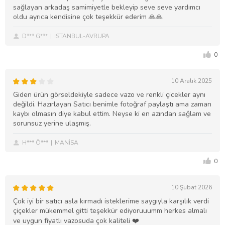
sağlayan arkadaş samimiyetle bekleyip seve seve yardımcı
oldu ayrıca kendisine çok teşekkür ederim 🙏🙏
D*** G***
İSTANBUL-AVRUPA
0
10 Aralık 2025
Giden ürün görseldekiyle sadece vazo ve renkli çicekler aynı
değildi. Hazırlayan Satıcı benimle fotoğraf paylaştı ama zaman
kaybı olmasın diye kabul ettim. Neyse ki en azından sağlam ve
sorunsuz yerine ulaşmış.
H*** Ö***
MANİSA
0
10 Şubat 2026
Çok iyi bir satıcı asla kırmadı isteklerime saygıyla karşılık verdi
çiçekler mükemmel gitti teşekkür ediyoruuumm herkes almalı
ve uygun fiyatlı vazosuda çok kaliteli ❤️