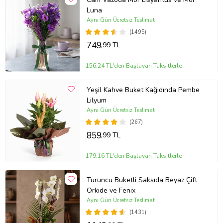
Luna
Aynı Gün Ücretsiz Teslimat
(1495)
749
,99 TL
156,24 TL'den Başlayan Taksitlerle
Yeşil Kahve Buket Kağıdında Pembe
Lilyum
Aynı Gün Ücretsiz Teslimat
(267)
859
,99 TL
179,16 TL'den Başlayan Taksitlerle
Turuncu Buketli Saksıda Beyaz Çift
Orkide ve Fenix
Aynı Gün Ücretsiz Teslimat
(1431)