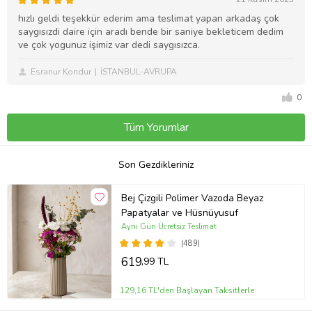
hızlı geldi teşekkür ederim ama teslimat yapan arkadaş çok
saygısızdi daire için aradı bende bir saniye bekleticem dedim
ve çok yogunuz işimiz var dedi saygısızca.
Esranur Kondur
İSTANBUL-AVRUPA
0
Tüm Yorumlar
Son Gezdikleriniz
Bej Çizgili Polimer Vazoda Beyaz
Papatyalar ve Hüsnüyusuf
Aynı Gün Ücretsiz Teslimat
(489)
619
,99 TL
129,16 TL'den Başlayan Taksitlerle