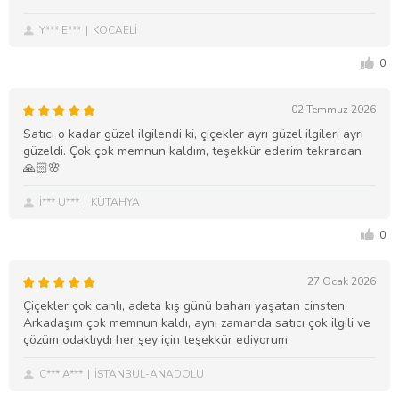
Y*** E***
KOCAELİ
0
02 Temmuz 2026
Satıcı o kadar güzel ilgilendi ki, çiçekler ayrı güzel ilgileri ayrı
güzeldi. Çok çok memnun kaldım, teşekkür ederim tekrardan
🙏🏻🌸
İ*** U***
KÜTAHYA
0
27 Ocak 2026
Çiçekler çok canlı, adeta kış günü baharı yaşatan cinsten.
Arkadaşım çok memnun kaldı, aynı zamanda satıcı çok ilgili ve
çözüm odaklıydı her şey için teşekkür ediyorum
C*** A***
İSTANBUL-ANADOLU