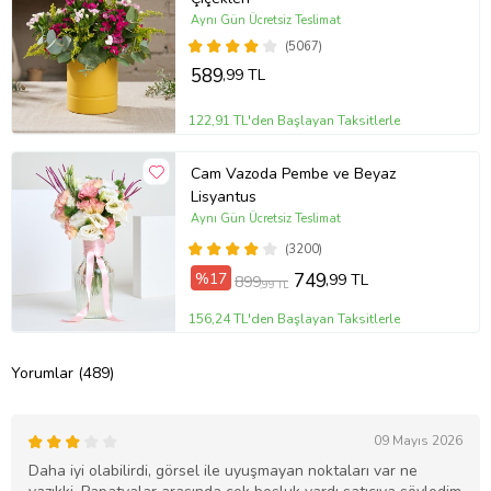
Aynı Gün Ücretsiz Teslimat
(5067)
589
,99 TL
122,91 TL'den Başlayan Taksitlerle
Cam Vazoda Pembe ve Beyaz
Lisyantus
Aynı Gün Ücretsiz Teslimat
(3200)
%17
749
,99 TL
899
,99 TL
156,24 TL'den Başlayan Taksitlerle
Yorumlar (489)
09 Mayıs 2026
Daha iyi olabilirdi, görsel ile uyuşmayan noktaları var ne