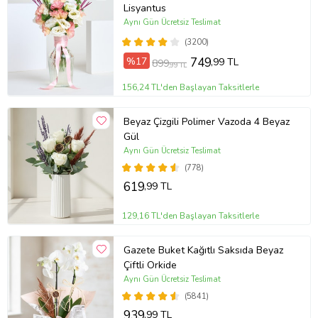
Lisyantus
Aynı Gün Ücretsiz Teslimat
(3200)
%17
749
,99 TL
899
,99 TL
156,24 TL'den Başlayan Taksitlerle
Beyaz Çizgili Polimer Vazoda 4 Beyaz
Gül
Aynı Gün Ücretsiz Teslimat
(778)
619
,99 TL
129,16 TL'den Başlayan Taksitlerle
Gazete Buket Kağıtlı Saksıda Beyaz
Çiftli Orkide
Aynı Gün Ücretsiz Teslimat
(5841)
939
,99 TL