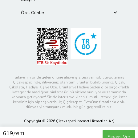
Özel Günler
Türkiye’nin önde gelen online alışveriş sitesi ve mobil uygulaması
Çiçeksepeti’nde, ihtiyacınız olan tüm ürünleri bulabilirsiniz. Çiçek,
Çikolata, Hediye, Kişiye Özel Ürünler ve Hediye Setleri gibi birçok farklı
kategoride aradığınız binlerce ürünü sizlere sunuyor ve zamanında
kapınıza getiriyoruz! Siz de ister sevdiklerinizi mutlu etmek için, ister
kendiniz için sipariş verebilir; Çiçeksepeti Extra’nın fırsatlarla dolu
dünyasıyla tanışarak mutlu bir gün geçirebilirsiniz.
Copyright © 2026 Çiçeksepeti İnternet Hizmetleri A.Ş
619
,99 TL
Sipariş Ver