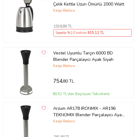
Çelik Kettle Uzun Ömürlü 2000 Watt
Kargo Bedava
1016
,80 TL
Sepette %10 İndirim
915
,12 TL
Vestel Uyumlu Tarçın 6000 BD
Blender Parçalayıcı Ayak Siyah
Kargo Bedava
754
,80 TL
80,51 TL'den Başlayan Taksitlerle
Arzum AR178 IRONMIX - AR196
TEKNOMIX Blender Parçalayıcı Ayak
Siyah (Beyaz)
Kargo Bedava