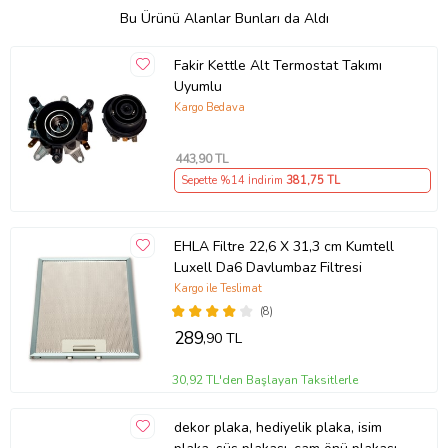
Bu Ürünü Alanlar Bunları da Aldı
Fakir Kettle Alt Termostat Takımı
Uyumlu
Kargo Bedava
443
,90 TL
Sepette %14 İndirim
381
,75 TL
EHLA Filtre 22,6 X 31,3 cm Kumtell
Luxell Da6 Davlumbaz Filtresi
Kargo ile Teslimat
(8)
289
,90 TL
30,92 TL'den Başlayan Taksitlerle
dekor plaka, hediyelik plaka, isim