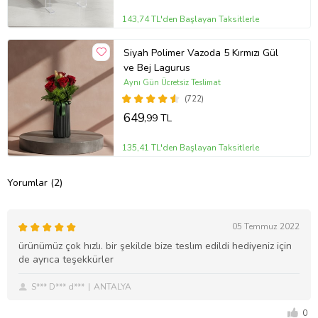
143,74 TL'den Başlayan Taksitlerle
Siyah Polimer Vazoda 5 Kırmızı Gül
ve Bej Lagurus
Aynı Gün Ücretsiz Teslimat
(722)
649
,99 TL
135,41 TL'den Başlayan Taksitlerle
Yorumlar (2)
05 Temmuz 2022
ürünümüz çok hızlı. bir şekilde bize teslım edildi hediyeniz için
de ayrıca teşekkürler
S*** D*** d***
ANTALYA
0