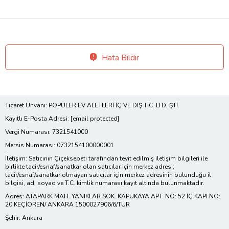
Hata Bildir
Ticaret Ünvanı: POPÜLER EV ALETLERİ İÇ VE DIŞ TİC. LTD. ŞTİ.
Kayıtlı E-Posta Adresi:
[email protected]
Vergi Numarası: 7321541000
Mersis Numarası: 0732154100000001
İletişim: Satıcının Çiçeksepeti tarafından teyit edilmiş iletişim bilgileri ile
birlikte tacir/esnaf/sanatkar olan satıcılar için merkez adresi;
tacir/esnaf/sanatkar olmayan satıcılar için merkez adresinin bulunduğu il
bilgisi, ad, soyad ve T.C. kimlik numarası kayıt altında bulunmaktadır.
Adres: ATAPARK MAH. YANIKLAR SOK. KAPUKAYA APT. NO: 52 İÇ KAPI NO:
20 KEÇİÖREN/ ANKARA 1500027906/6/TUR
Şehir: Ankara