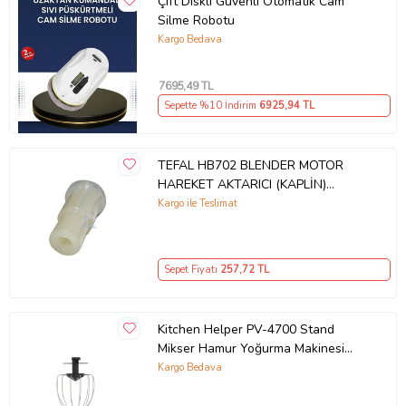
Çift Diskli Güvenli Otomatik Cam
Silme Robotu
Kargo Bedava
7695
,49 TL
Sepette %10 İndirim
6925
,94 TL
TEFAL HB702 BLENDER MOTOR
HAREKET AKTARICI (KAPLİN)
Uyumlu
Kargo ile Teslimat
Sepet Fiyatı
257
,72 TL
Kitchen Helper PV-4700 Stand
Mikser Hamur Yoğurma Makinesi
Hamur Çırpıcı
Kargo Bedava