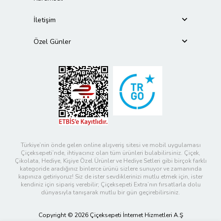
İletişim
Özel Günler
Türkiye’nin önde gelen online alışveriş sitesi ve mobil uygulaması
Çiçeksepeti’nde, ihtiyacınız olan tüm ürünleri bulabilirsiniz. Çiçek,
Çikolata, Hediye, Kişiye Özel Ürünler ve Hediye Setleri gibi birçok farklı
kategoride aradığınız binlerce ürünü sizlere sunuyor ve zamanında
kapınıza getiriyoruz! Siz de ister sevdiklerinizi mutlu etmek için, ister
kendiniz için sipariş verebilir; Çiçeksepeti Extra’nın fırsatlarla dolu
dünyasıyla tanışarak mutlu bir gün geçirebilirsiniz.
Copyright © 2026 Çiçeksepeti İnternet Hizmetleri A.Ş