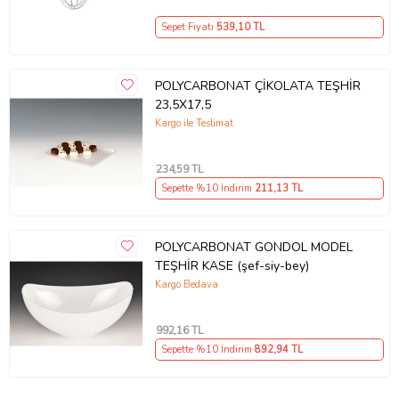
Sepet Fiyatı
539
,10 TL
POLYCARBONAT ÇİKOLATA TEŞHİR
23,5X17,5
Kargo ile Teslimat
234
,59 TL
Sepette %10 İndirim
211
,13 TL
POLYCARBONAT GONDOL MODEL
TEŞHİR KASE (şef-siy-bey)
Kargo Bedava
992
,16 TL
Sepette %10 İndirim
892
,94 TL