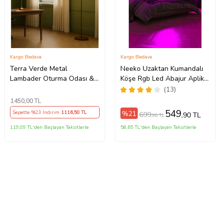
Kargo Bedava
Kargo Bedava
Terra Verde Metal
Neeko Uzaktan Kumandalı
Lambader Oturma Odası &
Köşe Rgb Led Abajur Aplik
Yatak Odası & Salon
Gece Lambası Kumandalı
(13)
Lambader
1450
,00 TL
549
%21
Sepette %23 İndirim
1116
,50 TL
699
,90 TL
,90 TL
119,09 TL'den Başlayan Taksitlerle
58,65 TL'den Başlayan Taksitlerle