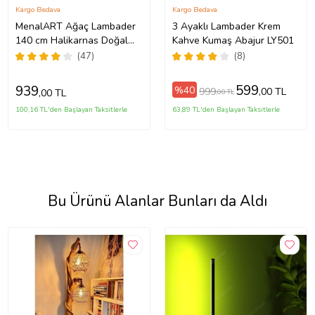
Kargo Bedava
Kargo Bedava
MenalART Ağaç Lambader
3 Ayaklı Lambader Krem
140 cm Halikarnas Doğal
Kahve Kumaş Abajur LY501
Ağaç Serisi Köşe
(47)
(8)
Aydınlatma Kütük Ahşap
Lambader
599
939
%40
999
,00 TL
,00 TL
,00 TL
100,16 TL'den Başlayan Taksitlerle
63,89 TL'den Başlayan Taksitlerle
Bu Ürünü Alanlar Bunları da Aldı