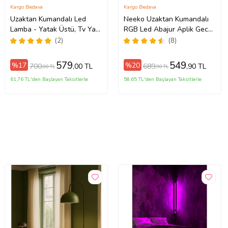
Kargo Bedava
Kargo Bedava
Uzaktan Kumandalı Led
Neeko Uzaktan Kumandalı
Lamba - Yatak Üstü, Tv Yanı
RGB Led Abajur Aplik Gece
,oturma Odası - Rgb Çok
Lambası KUMANDALİ - RGB
(2)
(8)
Renkli 23
MODEL
579
549
%17
%20
700
689
,00 TL
,90 TL
,00 TL
,90 TL
61,76 TL'den Başlayan Taksitlerle
58,65 TL'den Başlayan Taksitlerle