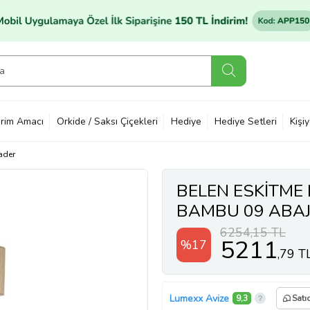
rim Amacı
Orkide / Saksı Çiçekleri
Hediye
Hediye Setleri
Kişi
ader
BELEN ESKİTME
BAMBU 09 ABA
6254,15 TL
5211
%17
,79 T
Lumexx Avize
9,3
Satı