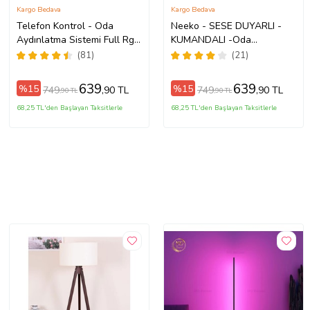
Kargo Bedava
Kargo Bedava
Telefon Kontrol - Oda
Neeko - SESE DUYARLI -
Aydınlatma Sistemi Full Rgb
KUMANDALI -Oda
- Full Renk - Çok Özellik
Aydınlatma Sistemi Full Rgb
(81)
(21)
- Full Renk - Çok Özellik
639
639
%15
%15
749
749
,90 TL
,90 TL
,90 TL
,90 TL
68,25 TL'den Başlayan Taksitlerle
68,25 TL'den Başlayan Taksitlerle