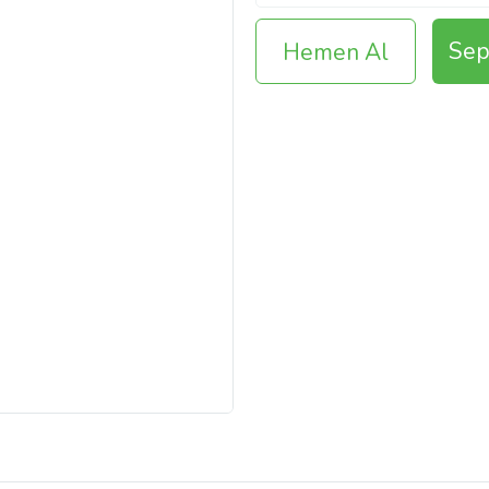
Sep
Hemen Al