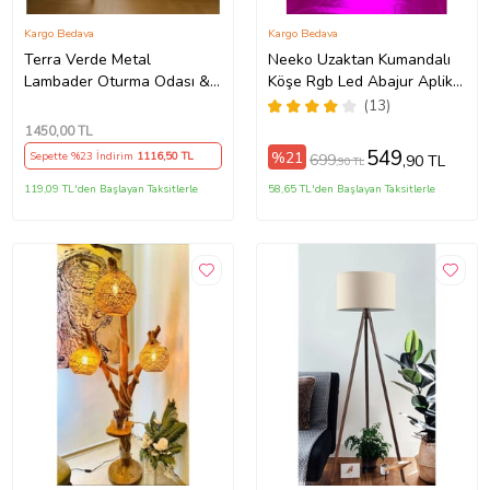
Kargo Bedava
Kargo Bedava
Terra Verde Metal
Neeko Uzaktan Kumandalı
Lambader Oturma Odası &
Köşe Rgb Led Abajur Aplik
Yatak Odası & Salon
Gece Lambası Kumandalı
(13)
Lambader
1450
,00 TL
549
%21
Sepette %23 İndirim
1116
,50 TL
699
,90 TL
,90 TL
119,09 TL'den Başlayan Taksitlerle
58,65 TL'den Başlayan Taksitlerle