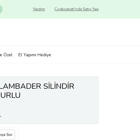
Yardım
Çiçeksepeti'nde Satış Yap
ye Özel
El Yapımı Hediye
 LAMBADER SİLİNDİR
JURLU
L
cıya Sor