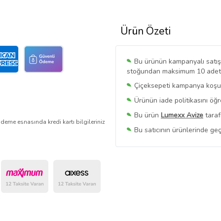
Ürün Özeti
Bu ürünün kampanyalı satışı 
stoğundan maksimum 10 adet sa
Çiçeksepeti kampanya koşull
Ürünün iade politikasını öğ
Bu ürün
Lumexx Avize
taraf
deme esnasında kredi kartı bilgileriniz
Bu satıcının ürünlerinde geç
Bu Satıcının
Tüm Ürünlerini
Ürün sayfasında gördüğünüz f
belirlenmektedir.