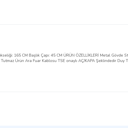
liği: 165 CM Başlık Çapı: 45 CM ÜRÜN ÖZELLİKLERİ Metal Gövde Stati
Leke Tutmaz Ürün Ara Fuar Kablosu TSE onaylı AÇ/KAPA Şeklindedir Duy 