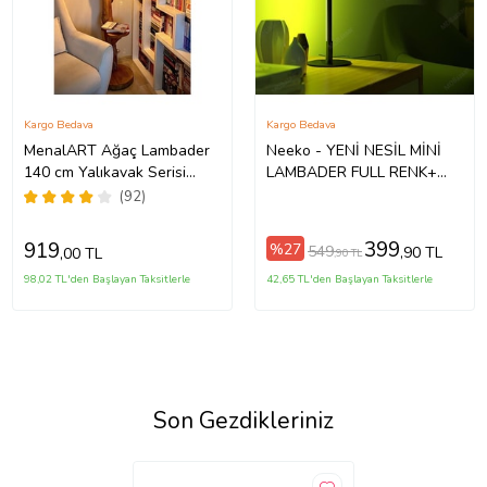
Kargo Bedava
Kargo Bedava
MenalART Ağaç Lambader
Neeko - YENİ NESİL MİNİ
140 cm Yalıkavak Serisi
LAMBADER FULL RENK+
Doğal Ahşap Lambader
KUMANDALI
(92)
Kütük Köşe Aydınlatma Çift
Küre
399
919
%27
549
,90 TL
,00 TL
,90 TL
98,02 TL'den Başlayan Taksitlerle
42,65 TL'den Başlayan Taksitlerle
Son Gezdikleriniz