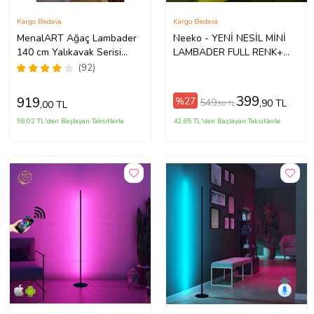
Kargo Bedava
Kargo Bedava
MenalART Ağaç Lambader
Neeko - YENİ NESİL MİNİ
140 cm Yalıkavak Serisi
LAMBADER FULL RENK+
Doğal Ahşap Lambader
KUMANDALI
(92)
Kütük Köşe Aydınlatma Çift
Küre
399
919
%27
549
,90 TL
,00 TL
,90 TL
98,02 TL'den Başlayan Taksitlerle
42,65 TL'den Başlayan Taksitlerle