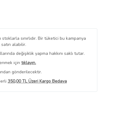
stoklarla sınırlıdır. Bir tüketici bu kampanya
tın alabilir.
arında değişiklik yapma hakkını saklı tutar.
renmek için
tıklayın.
ından gönderilecektir.
erli
350,00 TL Üzeri Kargo Bedava
 Görüntüle
iyat bilgileri, satıcı tarafından