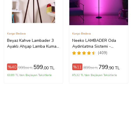
Kargo Bedava
Kargo Bedava
Beyaz Kahve Lambader 3
Neeko LAMBADER Oda
Ayaklı Ahşap Lamba Kumaş
Aydınlatma Sistemi -
LY688
KUMANDALI - Full Renk -
(409)
Çok Özellik
599
799
%40
%11
999
899
,00 TL
,90 TL
,00 TL
,90 TL
63,89 TL'den Başlayan Taksitlerle
85,32 TL'den Başlayan Taksitlerle