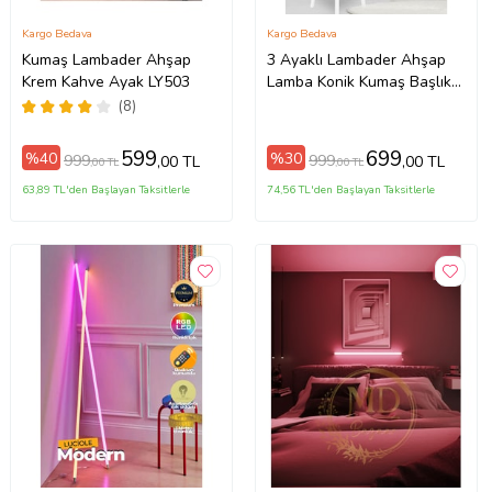
Kargo Bedava
Kargo Bedava
Kumaş Lambader Ahşap
3 Ayaklı Lambader Ahşap
Krem Kahve Ayak LY503
Lamba Konik Kumaş Başlık
Beyaz LY593
(8)
599
699
%40
%30
999
999
,00 TL
,00 TL
,00 TL
,00 TL
63,89 TL'den Başlayan Taksitlerle
74,56 TL'den Başlayan Taksitlerle