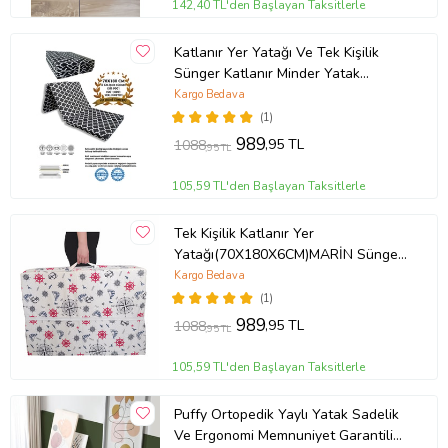
142,40 TL'den Başlayan Taksitlerle
Katlanır Yer Yatağı Ve Tek Kişilik
Sünger Katlanır Minder Yatak
70x180 Cm 6 Cm Büyük Karaçatı
Kargo Bedava
(1)
989
,95 TL
1088
,95 TL
105,59 TL'den Başlayan Taksitlerle
Tek Kişilik Katlanır Yer
Yatağı(70X180X6CM)MARİN Sünger
Yatak
Kargo Bedava
(1)
989
,95 TL
1088
,95 TL
105,59 TL'den Başlayan Taksitlerle
Puffy Ortopedik Yaylı Yatak Sadelik
Ve Ergonomi Memnuniyet Garantili