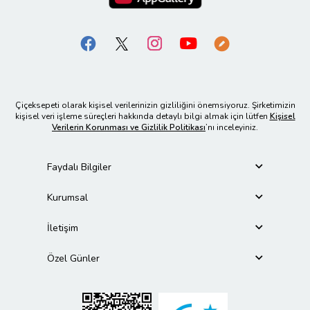
Çiçeksepeti olarak kişisel verilerinizin gizliliğini önemsiyoruz. Şirketimizin
kişisel veri işleme süreçleri hakkında detaylı bilgi almak için lütfen
Kişisel
Verilerin Korunması ve Gizlilik Politikası
’nı inceleyiniz.
Faydalı Bilgiler
Kurumsal
İletişim
Özel Günler