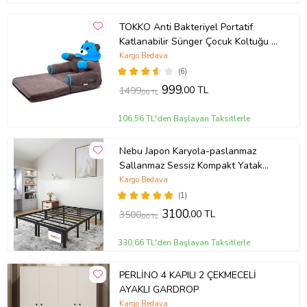
TOKKO Anti Bakteriyel Portatif
Katlanabilir Sünger Çocuk Koltuğu -
Panda, Ayıcık Koltuk - Elyaf Dolgulu
Kargo Bedava
Çocuk Yatağı (Mavi)
(6)
999
,00 TL
1499
,00 TL
106,56 TL'den Başlayan Taksitlerle
Nebu Japon Karyola-paslanmaz
Sallanmaz Sessiz Kompakt Yatak
Karyolası
Kargo Bedava
(1)
3100
,00 TL
3500
,00 TL
330,66 TL'den Başlayan Taksitlerle
PERLİNO 4 KAPILI 2 ÇEKMECELİ
AYAKLI GARDROP
Kargo Bedava