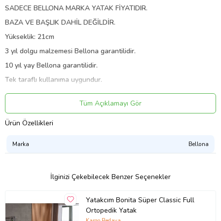
SADECE BELLONA MARKA YATAK FİYATIDIR.
BAZA VE BAŞLIK DAHİL DEĞİLDİR.
Yükseklik: 21cm
3 yıl dolgu malzemesi Bellona garantilidir.
10 yıl yay Bellona garantilidir.
Tek taraflı kullanıma uygundur.
Bellona Sleep Hena Dream Yatak üründe
örgü yatak kumaşı
kullanılarak, modern yapıda kapitone desen uygulaması ile
Tüm Açıklamayı Gör
görselliği desteklenmiştir.
Yatağımızın kenar kapaması için Hena konseptimizde kullanılan
Ürün Özellikleri
Coton kumaş serisinin krem rengi tercih edilmiştir.
Kenar kapitone ve üst kapitone detaylarının zarifliği, fitil, etiket
Marka
Bellona
renk uyumu ile de ürünümüz oldukça göz alıcı ve estetik bir
görünüme sahiptir.
Hena Dream yatakta orta sert yatak tercih eden tüketicilerimiz için
İlginizi Çekebilecek Benzer Seçenekler
tasarlanan SL yay sistemi kullanılmıştır.
SL yay sistemi, uyku sırasında sunduğu konforun yanında ayrıca
yatağın uzun ömürlü kullanılmasına katkı sağlamaktadır.
Yatakcım Bonita Süper Classic Full
Ortopedik Yatak
Kargo Bedava