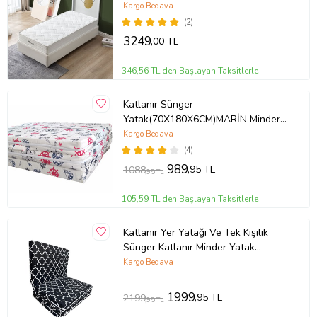
20cm Kalınlık
Kargo Bedava
(2)
3249
,00 TL
346,56 TL'den Başlayan Taksitlerle
Katlanır Sünger
Yatak(70X180X6CM)MARİN Minder
Yatak Fermuarlı
Kargo Bedava
(4)
989
,95 TL
1088
,95 TL
105,59 TL'den Başlayan Taksitlerle
Katlanır Yer Yatağı Ve Tek Kişilik
Sünger Katlanır Minder Yatak
90X190X10 Cm-KARAÇATI
Kargo Bedava
1999
,95 TL
2199
,95 TL