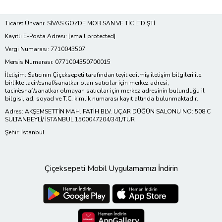
Ticaret Ünvanı: SİVAS GÖZDE MOB.SAN.VE TİC.LTD.ŞTİ.
Kayıtlı E-Posta Adresi:
[email protected]
Vergi Numarası: 7710043507
Mersis Numarası: 0771004350700015
İletişim: Satıcının Çiçeksepeti tarafından teyit edilmiş iletişim bilgileri ile
birlikte tacir/esnaf/sanatkar olan satıcılar için merkez adresi;
tacir/esnaf/sanatkar olmayan satıcılar için merkez adresinin bulunduğu il
bilgisi, ad, soyad ve T.C. kimlik numarası kayıt altında bulunmaktadır.
Adres: AKŞEMSETTİN MAH. FATİH BLV. UÇAR DÜĞÜN SALONU NO: 508 C
SULTANBEYLİ/ İSTANBUL 1500047204/341/TUR
Şehir: İstanbul
Çiçeksepeti Mobil Uygulamamızı İndirin