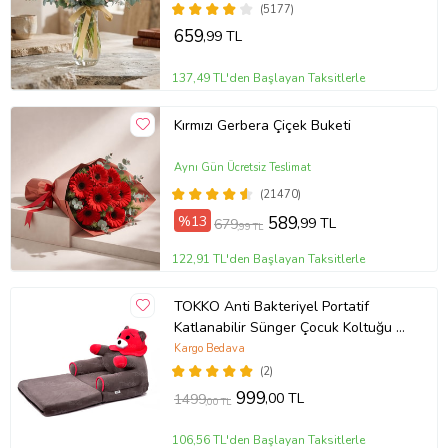
(5177)
659
,99 TL
137,49 TL'den Başlayan Taksitlerle
Kırmızı Gerbera Çiçek Buketi
Aynı Gün Ücretsiz Teslimat
(21470)
%13
589
,99 TL
679
,99 TL
122,91 TL'den Başlayan Taksitlerle
TOKKO Anti Bakteriyel Portatif
Katlanabilir Sünger Çocuk Koltuğu -
Panda, Ayıcık Koltuk - Elyaf Dolgulu
Kargo Bedava
Çocuk Yatağı (Kırmızı)
(2)
999
,00 TL
1499
,00 TL
106,56 TL'den Başlayan Taksitlerle