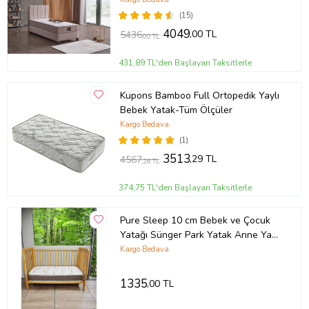
(15)
Ürün Kodu:
kcm10340419
4049
,00 TL
5436
,00 TL
431,89 TL'den Başlayan Taksitlerle
Kupons Bamboo Full Ortopedik Yaylı
Bebek Yatak-Tüm Ölçüler
Kargo Bedava
(1)
3513
,29 TL
4567
,28 TL
374,75 TL'den Başlayan Taksitlerle
Pure Sleep 10 cm Bebek ve Çocuk
Yatağı Sünger Park Yatak Anne Yanı
ve Bebek Yatakları Ortopedik
Kargo Bedava
1335
,00 TL