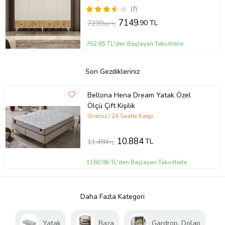
(7)
7149
,90 TL
7299
,90 TL
762,65 TL'den Başlayan Taksitlerle
Son Gezdikleriniz
Bellona Hena Dream Yatak Özel
Ölçü Çift Kişilik
Ücretsiz / 24 Saatte Kargo
10.884
TL
11.484
TL
1160,96 TL'den Başlayan Taksitlerle
Daha Fazla Kategori
Yatak
Baza
Gardrop, Dolap