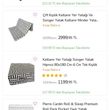
213,32 TL'den Başlayan Taksitlerle
Çift Kişilik Katlanır Yer Yatağı Ve
Sünger Yatak Katlanır Minder Yatak
120x195x8 CM-ALAÇATI
Kargo Bedava
2999
,95 TL
3299
,95 TL
319,99 TL'den Başlayan Taksitlerle
Katlanır Yer Yatağı Sünger Yatak
Hipnoz 80x180 Cm-6 Cm Tek Kişilik
Kargo Bedava
(2)
1199
,95 TL
1319
,95 TL
127,99 TL'den Başlayan Taksitlerle
Pierre Cardin Roll & Sleep Premium
Roll Pack Pocket Yaylı Yatak