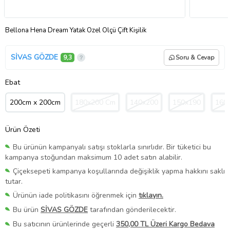
Bellona Hena Dream Yatak Özel Ölçü Çift Kişilik
SİVAS GÖZDE
9,3
Soru & Cevap
Ebat
200cm x 200cm
180x200 Cm
140x200
150x190
160
Ürün Özeti
Bu ürünün kampanyalı satışı stoklarla sınırlıdır. Bir tüketici bu
kampanya stoğundan maksimum 10 adet satın alabilir.
Çiçeksepeti kampanya koşullarında değişiklik yapma hakkını saklı
tutar.
Ürünün iade politikasını öğrenmek için
tıklayın.
Bu ürün
SİVAS GÖZDE
tarafından gönderilecektir.
Bu satıcının ürünlerinde geçerli
350,00 TL Üzeri Kargo Bedava