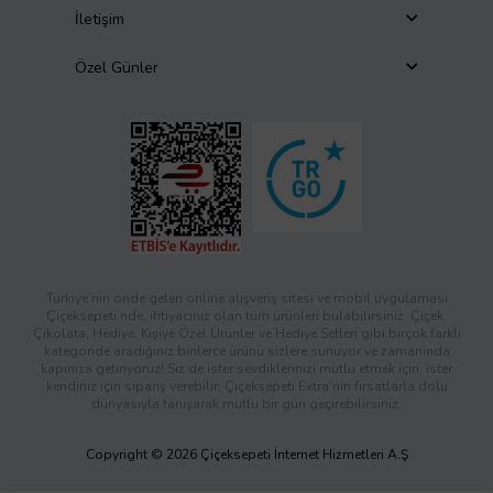
İletişim
Özel Günler
Türkiye’nin önde gelen online alışveriş sitesi ve mobil uygulaması
Çiçeksepeti’nde, ihtiyacınız olan tüm ürünleri bulabilirsiniz. Çiçek,
Çikolata, Hediye, Kişiye Özel Ürünler ve Hediye Setleri gibi birçok farklı
kategoride aradığınız binlerce ürünü sizlere sunuyor ve zamanında
kapınıza getiriyoruz! Siz de ister sevdiklerinizi mutlu etmek için, ister
kendiniz için sipariş verebilir; Çiçeksepeti Extra’nın fırsatlarla dolu
dünyasıyla tanışarak mutlu bir gün geçirebilirsiniz.
Copyright © 2026 Çiçeksepeti İnternet Hizmetleri A.Ş