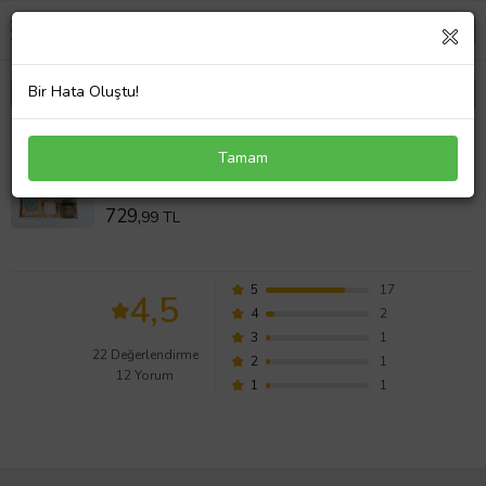
Bir Hata Oluştu!
Beton Mum & Sukulent ve Filtre Kahveli Hediye
Tamam
Seti
Değerlendirmeleri
729,
99 TL
5
17
4,5
4
2
3
1
22 Değerlendirme
2
1
12 Yorum
1
1