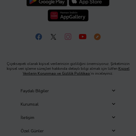
Çiçeksepeti olarak kişisel verilerinizin gizliliğini önemsiyoruz. Şirketimizin
kişisel veri işleme süreçleri hakkında detaylı bilgi almak için lütfen
Kişisel
Verilerin Korunması ve Gizlilik Politikası
’nı inceleyiniz.
Faydalı Bilgiler
Kurumsal
İletişim
Özel Günler