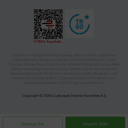
Türkiye’nin önde gelen online alışveriş sitesi ve mobil uygulaması
Çiçeksepeti’nde, ihtiyacınız olan tüm ürünleri bulabilirsiniz. Çiçek,
Çikolata, Hediye, Kişiye Özel Ürünler ve Hediye Setleri gibi birçok farklı
kategoride aradığınız binlerce ürünü sizlere sunuyor ve zamanında
kapınıza getiriyoruz! Siz de ister sevdiklerinizi mutlu etmek için, ister
kendiniz için sipariş verebilir; Çiçeksepeti Extra’nın fırsatlarla dolu
dünyasıyla tanışarak mutlu bir gün geçirebilirsiniz.
Copyright © 2026 Çiçeksepeti İnternet Hizmetleri A.Ş
Satıcıya Sor
Sepete Ekle