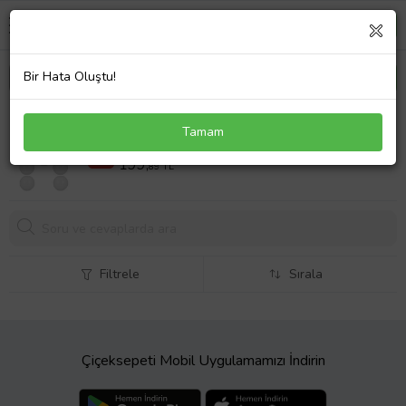
Bir Hata Oluştu!
Beyaz Pinpon Topu 12 li Paket Masa Tenisi Topu
Tamam
Ping Pong Topu
284,89 TL
%30
199,
89 TL
Filtrele
Sırala
Çiçeksepeti Mobil Uygulamamızı İndirin