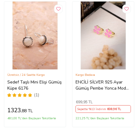
Ücretsiz / 24 Saatte Kargo
Kargo Bedava
Sedef Taşlı Mini Elişi Gümüş
ENCİLİ SİLVER 925 Ayar
Küpe 6176
Gümüş Pembe Yonca Model
Çocuk J Küpe (Gold)
(1)
699
,95 TL
1323
Sepette %13 İndirim
608
,96 TL
,88 TL
481,00 TL'den Başlayan Taksitlerle
221,25 TL'den Başlayan Taksitlerle