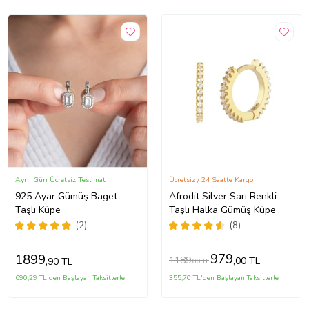
Aynı Gün Ücretsiz Teslimat
Ücretsiz / 24 Saatte Kargo
925 Ayar Gümüş Baget
Afrodit Silver Sarı Renkli
Taşlı Küpe
Taşlı Halka Gümüş Küpe
(2)
(8)
979
1899
1189
,00 TL
,90 TL
,00 TL
690,29 TL'den Başlayan Taksitlerle
355,70 TL'den Başlayan Taksitlerle