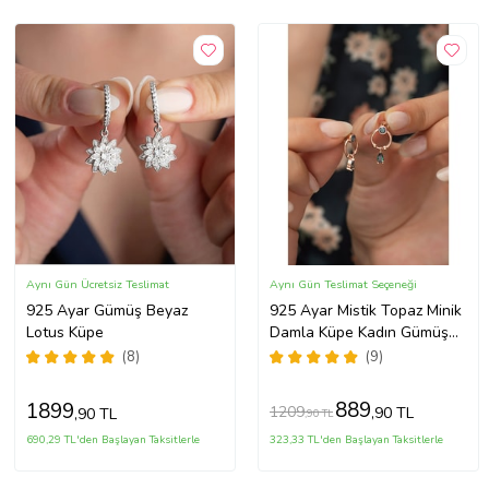
Aynı Gün Ücretsiz Teslimat
Aynı Gün Teslimat Seçeneği
925 Ayar Gümüş Beyaz
925 Ayar Mistik Topaz Minik
Lotus Küpe
Damla Küpe Kadın Gümüş
Küpe
(8)
(9)
889
1899
1209
,90 TL
,90 TL
,90 TL
690,29 TL'den Başlayan Taksitlerle
323,33 TL'den Başlayan Taksitlerle