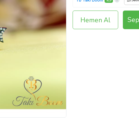
Tb Takı Boom
9,3
Satı
Sep
Hemen Al