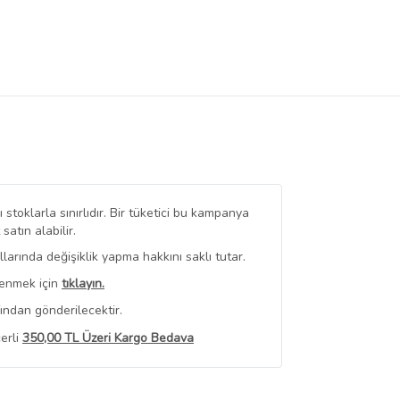
stoklarla sınırlıdır. Bir tüketici bu kampanya
tın alabilir.
arında değişiklik yapma hakkını saklı tutar.
renmek için
tıklayın.
ından gönderilecektir.
erli
350,00 TL Üzeri Kargo Bedava
 Görüntüle
iyat bilgileri, satıcı tarafından