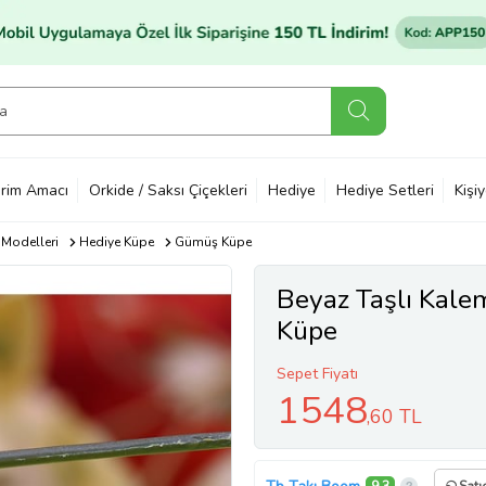
rim Amacı
Orkide / Saksı Çiçekleri
Hediye
Hediye Setleri
Kişi
 Modelleri
Hediye Küpe
Gümüş Küpe
Beyaz Taşlı Kalem
Küpe
Sepet Fiyatı
1548
,60 TL