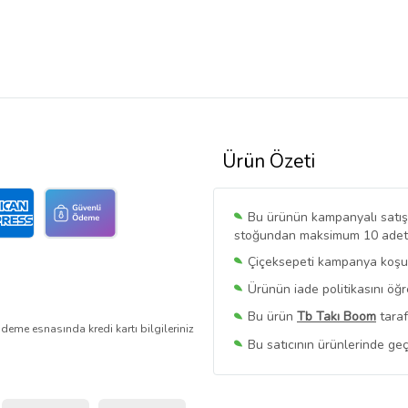
Ürün Özeti
Bu ürünün kampanyalı satışı 
stoğundan maksimum 10 adet sa
Çiçeksepeti kampanya koşull
Ürünün iade politikasını öğ
Bu ürün
Tb Takı Boom
taraf
deme esnasında kredi kartı bilgileriniz
Bu satıcının ürünlerinde geç
Bu Satıcının
Tüm Ürünlerini
Ürün sayfasında gördüğünüz f