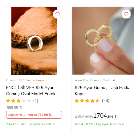
Ücretsiz / 24 Saatte Kargo
Aynı Gün Ücretsiz Teslimat
ENCİLİ SİLVER 925 Ayar
925 Ayar Gümüş Taşlı Halka
Gümüş Oval Model Erkek
Küpe
Küpe
(1)
(28)
899
,95 TL
1704
Sepette %13 İndirim
782
,96 TL
1904
,86 TL
,86 TL
284,47 TL'den Başlayan Taksitlerle
619,43 TL'den Başlayan Taksitlerle