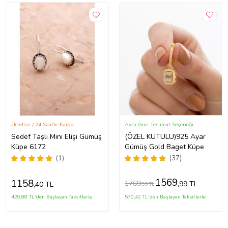
Ücretsiz / 24 Saatte Kargo
Aynı Gün Teslimat Seçeneği
Sedef Taşlı Mini Elişi Gümüş
(ÖZEL KUTULU)925 Ayar
Küpe 6172
Gümüş Gold Baget Küpe
(1)
(37)
1569
1158
1769
,99 TL
,40 TL
,99 TL
420,88 TL'den Başlayan Taksitlerle
570,42 TL'den Başlayan Taksitlerle