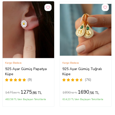
Kargo Bedava
Kargo Bedava
925 Ayar Gümüş Papatya
925 Ayar Gümüş Tuğralı
Küpe
Küpe
(9)
(76)
1275
1690
1475
1890
,86 TL
,56 TL
,86 TL
,56 TL
463,56 TL'den Başlayan Taksitlerle
614,23 TL'den Başlayan Taksitlerle