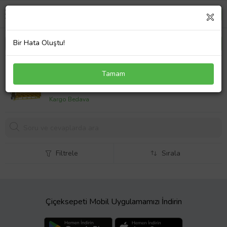
Bir Hata Oluştu!
Bıldrıcın Viyölü 120 Yumurta Kapasiteli
Tamam
1990,
00 TL
Kargo Bedava
Filtrele
Sırala
Çiçeksepeti Mobil Uygulamamızı İndirin