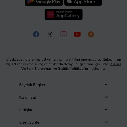
Çiçeksepeti olarak kişisel verilerinizin gizliliğini önemsiyoruz. Şirketimizin
kişisel veri işleme süreçleri hakkında detaylı bilgi almak için lütfen
Kişisel
Verilerin Korunması ve Gizlilik Politikası
’nı inceleyiniz.
Faydalı Bilgiler
Kurumsal
İletişim
Özel Günler