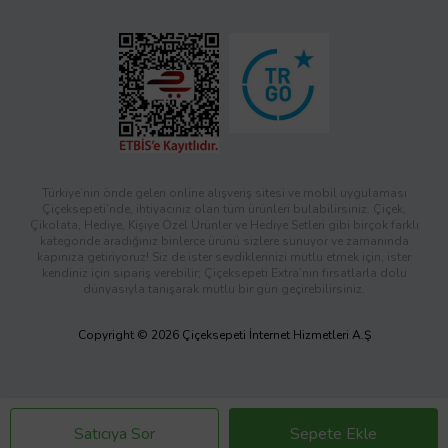
Türkiye’nin önde gelen online alışveriş sitesi ve mobil uygulaması
Çiçeksepeti’nde, ihtiyacınız olan tüm ürünleri bulabilirsiniz. Çiçek,
Çikolata, Hediye, Kişiye Özel Ürünler ve Hediye Setleri gibi birçok farklı
kategoride aradığınız binlerce ürünü sizlere sunuyor ve zamanında
kapınıza getiriyoruz! Siz de ister sevdiklerinizi mutlu etmek için, ister
kendiniz için sipariş verebilir; Çiçeksepeti Extra’nın fırsatlarla dolu
dünyasıyla tanışarak mutlu bir gün geçirebilirsiniz.
Copyright © 2026 Çiçeksepeti İnternet Hizmetleri A.Ş
Satıcıya Sor
Sepete Ekle