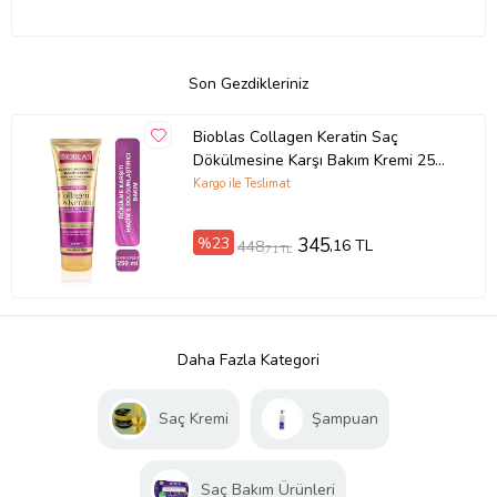
Son Gezdikleriniz
Bioblas Collagen Keratin Saç
Dökülmesine Karşı Bakım Kremi 250
ml
Kargo ile Teslimat
%23
345
,16 TL
448
,71 TL
Daha Fazla Kategori
Saç Kremi
Şampuan
Saç Bakım Ürünleri