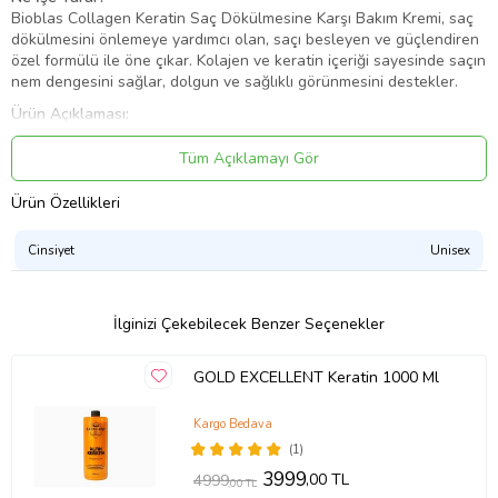
Bioblas Collagen Keratin Saç Dökülmesine Karşı Bakım Kremi, saç
dökülmesini önlemeye yardımcı olan, saçı besleyen ve güçlendiren
özel formülü ile öne çıkar. Kolajen ve keratin içeriği sayesinde saçın
nem dengesini sağlar, dolgun ve sağlıklı görünmesini destekler.
Ürün Açıklaması:
Bu bakım kremi, saç tellerine yoğun bir nem ve parlaklık
kazandırarak, saçın yeniden yapılanmasını destekler. İçeriğindeki
Tüm Açıklamayı Gör
kolajen
, saçın esnekliğini artırırken, saç tellerine dolgun bir
görünüm kazandırır.
Keratin
, saçı onararak güçlendirir ve çevresel
Ürün Özellikleri
etkenlere karşı korur. Ayrıca,
BIOCOMPLEX B19
sayesinde saç
dökülmesine karşı etkili bitki özleri içerir. Doymamış yağ asitleri ve
Cinsiyet
Unisex
mineraller, saçın beslenmesine yardımcı olurken, hasar görmüş saç
tellerini korur.
Ürün Etki Mekanizması:
İlginizi Çekebilecek Benzer Seçenekler
Kolajen, saçın nem dengesini koruyarak, güçlenmesine ve
kırılmaların önlenmesine yardımcı olur. Keratin, saç tellerinin
GOLD EXCELLENT Keratin 1000 Ml
etrafında koruyucu bir kalkan oluşturarak, saçın genç ve sağlıklı
görünmesine katkı sağlar. BIOCOMPLEX B19, saçın dökülmesini
engellerken, saç tellerini besleyerek daha sağlıklı bir görünüm
Kargo Bedava
kazandırır.
(1)
Kullanım Talimatları:
3999
,00 TL
4999
,00 TL