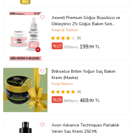
Axwell Premium Göğüs Büyütücü ve
Dikleştirici 2'li Göğüs Bakım Seti
(Serum 30ml+ Krem 100ml)
Kargo ile Teslimat
(8)
%17
199
,99 TL
239
,99 TL
Bitkiselce Bıttım Yoğun Saç Bakım
Kremi (Maske)
Kargo Bedava
(4)
%28
469
,90 TL
649
,90 TL
Avon Advance Techniques Parlaklık
Veren Saç Kremi 250 Ml.