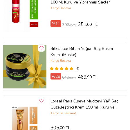
100 Ml Kuru ve Yıpranmış Saçlar
Kargo Bedava
%11
351
,00 TL
396
,00 TL
Bitkiselce Bıttım Yoğun Saç Bakım
Kremi (Maske)
Kargo Bedava
(4)
%28
469
,90 TL
649
,90 TL
Loreal Paris Elseve Mucizevi Yağ Saç
Güzelleştirici Krem 150 ml (Kuru ve
Sert Saçlar)
Kargo ile Teslimat
305
,00 TL