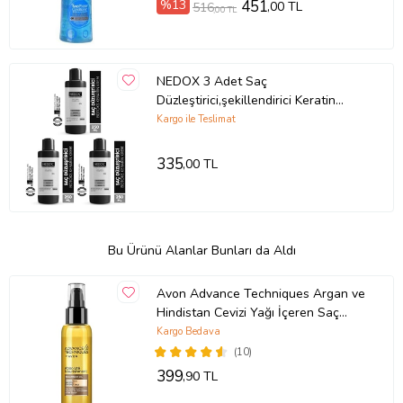
%13
451
,00 TL
516
,00 TL
NEDOX 3 Adet Saç
Düzleştirici,şekillendirici Keratin
Botoks Krem 250 ml
Kargo ile Teslimat
335
,00 TL
Bu Ürünü Alanlar Bunları da Aldı
Avon Advance Techniques Argan ve
Hindistan Cevizi Yağı İçeren Saç
Bakım Yağı 100 Ml.
Kargo Bedava
(10)
399
,90 TL