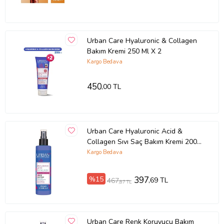
Urban Care Hyaluronic & Collagen
Bakım Kremi 250 Ml X 2
Kargo Bedava
450
,00 TL
Urban Care Hyaluronic Acid &
Collagen Sıvı Saç Bakım Kremi 200
ml
Kargo Bedava
%15
397
,69 TL
467
,87 TL
Urban Care Renk Koruyucu Bakım