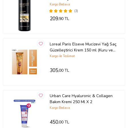
Kargo Bedava
(3)
209
,90 TL
Loreal Paris Elseve Mucizevi Yağ Saç
Güzelleştirici Krem 150 ml (Kuru ve
Sert Saçlar)
Kargo ile Teslimat
305
,00 TL
Urban Care Hyaluronic & Collagen
Bakım Kremi 250 Ml X 2
Kargo Bedava
450
,00 TL