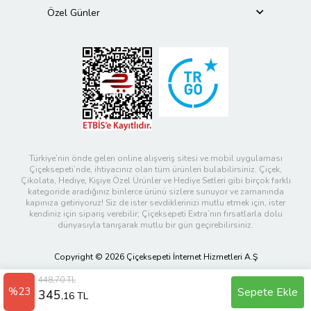
Özel Günler
Türkiye’nin önde gelen online alışveriş sitesi ve mobil uygulaması
Çiçeksepeti’nde, ihtiyacınız olan tüm ürünleri bulabilirsiniz. Çiçek,
Çikolata, Hediye, Kişiye Özel Ürünler ve Hediye Setleri gibi birçok farklı
kategoride aradığınız binlerce ürünü sizlere sunuyor ve zamanında
kapınıza getiriyoruz! Siz de ister sevdiklerinizi mutlu etmek için, ister
kendiniz için sipariş verebilir; Çiçeksepeti Extra’nın fırsatlarla dolu
dünyasıyla tanışarak mutlu bir gün geçirebilirsiniz.
Copyright © 2026 Çiçeksepeti İnternet Hizmetleri A.Ş
448,70 TL
%23
Sepete Ekle
345
,16 TL