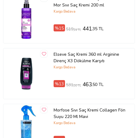
Mor Sıvı Saç Kremi 200 ml
Kargo Bedava
%15
441
,35 TL
519
,24 TL
Elseve Saç Kremi 360 ml Arginine
Direnç X3 Dökülme Karşıtı
Kargo Bedava
%13
463
,50 TL
531
,00 TL
Morfose Sıvı Saç Kremi Collagen Fön
Suyu 220 Ml Mavi
Kargo Bedava