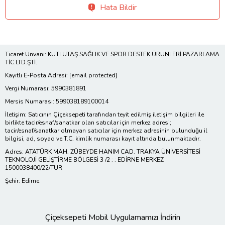
Hata Bildir
Ticaret Ünvanı: KUTLUTAŞ SAĞLIK VE SPOR DESTEK ÜRÜNLERİ PAZARLAMA
TİC.LTD.ŞTİ.
Kayıtlı E-Posta Adresi:
[email protected]
Vergi Numarası: 5990381891
Mersis Numarası: 599038189100014
İletişim: Satıcının Çiçeksepeti tarafından teyit edilmiş iletişim bilgileri ile
birlikte tacir/esnaf/sanatkar olan satıcılar için merkez adresi;
tacir/esnaf/sanatkar olmayan satıcılar için merkez adresinin bulunduğu il
bilgisi, ad, soyad ve T.C. kimlik numarası kayıt altında bulunmaktadır.
Adres: ATATÜRK MAH. ZÜBEYDE HANIM CAD. TRAKYA ÜNİVERSİTESİ
TEKNOLOJİ GELİŞTİRME BÖLGESİ 3 /2 : : EDİRNE MERKEZ
1500038400/22/TUR
Şehir: Edirne
Çiçeksepeti Mobil Uygulamamızı İndirin