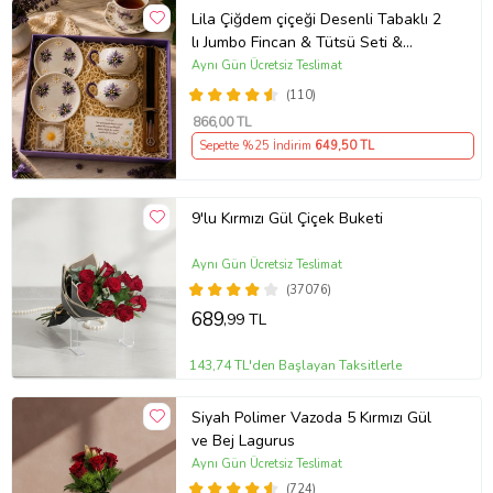
Lila Çiğdem çiçeği Desenli Tabaklı 2
lı Jumbo Fincan & Tütsü Seti &
Papatya Mum &
Aynı Gün Ücretsiz Teslimat
(110)
866
,00 TL
Sepette %25 İndirim
649
,50 TL
9'lu Kırmızı Gül Çiçek Buketi
Aynı Gün Ücretsiz Teslimat
(37076)
689
,99 TL
143,74 TL'den Başlayan Taksitlerle
Siyah Polimer Vazoda 5 Kırmızı Gül
ve Bej Lagurus
Aynı Gün Ücretsiz Teslimat
(724)