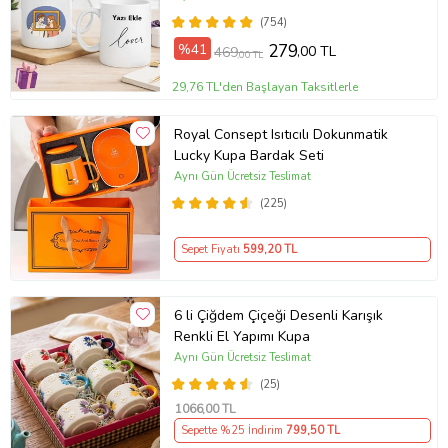
Günü Hediyesi
(754)
%41
279
,00 TL
469
,00 TL
29,76 TL'den Başlayan Taksitlerle
Royal Consept Isıtıcılı Dokunmatik
Lucky Kupa Bardak Seti
Aynı Gün Ücretsiz Teslimat
(225)
Sepet Fiyatı
599
,20 TL
6 li Çiğdem Çiçeği Desenli Karışık
Renkli El Yapımı Kupa
Aynı Gün Ücretsiz Teslimat
(25)
1066
,00 TL
Sepette %25 İndirim
799
,50 TL