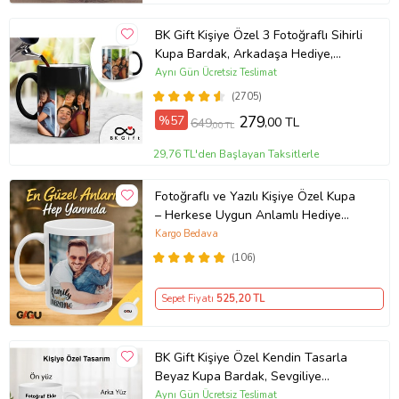
BK Gift Kişiye Özel 3 Fotoğraflı Sihirli
Kupa Bardak, Arkadaşa Hediye,
Sevgiliye Hediye
Aynı Gün Ücretsiz Teslimat
(2705)
%57
279
,00 TL
649
,00 TL
29,76 TL'den Başlayan Taksitlerle
Fotoğraflı ve Yazılı Kişiye Özel Kupa
– Herkese Uygun Anlamlı Hediye
Porselen Baskılı Kupa (Beyaz)
Kargo Bedava
(106)
Sepet Fiyatı
525
,20 TL
BK Gift Kişiye Özel Kendin Tasarla
Beyaz Kupa Bardak, Sevgiliye
Hediye, Arkadaşa Hediye, Doğum
Aynı Gün Ücretsiz Teslimat