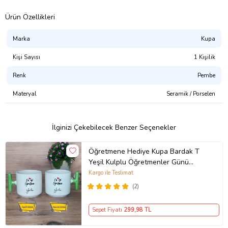
Ürün Özellikleri
Marka
Kupa
Kişi Sayısı
1 Kişilik
Renk
Pembe
Materyal
Seramik / Porselen
İlginizi Çekebilecek Benzer Seçenekler
Öğretmene Hediye Kupa Bardak T
Yeşil Kulplu Öğretmenler Günü
Hediyesi
Kargo ile Teslimat
(2)
Sepet Fiyatı
299
,98 TL