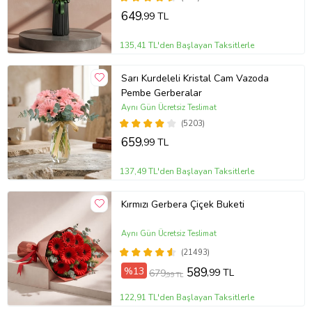
649
,99 TL
135,41 TL'den Başlayan Taksitlerle
Sarı Kurdeleli Kristal Cam Vazoda
Pembe Gerberalar
Aynı Gün Ücretsiz Teslimat
(5203)
659
,99 TL
137,49 TL'den Başlayan Taksitlerle
Kırmızı Gerbera Çiçek Buketi
Aynı Gün Ücretsiz Teslimat
(21493)
%13
589
,99 TL
679
,99 TL
122,91 TL'den Başlayan Taksitlerle