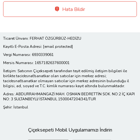
Hata Bildir
Ticaret Ünvanı: FERHAT ÖZGÜRBÜZ-HEDİZU
Kayıtlı E-Posta Adresi:
[email protected]
Vergi Numarası: 6930339061
Mersis Numarası: 1657182637600001
İletişim: Satıcının Çiçeksepeti tarafından teyit edilmiş iletişim bilgileri ile
birlikte tacir/esnaf/sanatkar olan satıcılar için merkez adresi;
tacir/esnaf/sanatkar olmayan satıcılar için merkez adresinin bulunduğu il
bilgisi, ad, soyad ve T.C. kimlik numarası kayıt altında bulunmaktadır.
Adres: ABDURRAHMANGAZİ MAH. OSMAN BEDRETTİN SOK. NO:2 İÇ KAPI
NO: 3 SULTANBEYLİ/ İSTANBUL 1500047204/341/TUR
Şehir: İstanbul
Çiçeksepeti Mobil Uygulamamızı İndirin