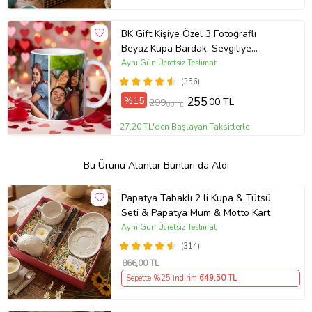
BK Gift Kişiye Özel 3 Fotoğraflı
Beyaz Kupa Bardak, Sevgiliye
Hediye, Arkadaşa Hediye
Aynı Gün Ücretsiz Teslimat
(356)
%15
255
,00 TL
299
,00 TL
27,20 TL'den Başlayan Taksitlerle
Bu Ürünü Alanlar Bunları da Aldı
Papatya Tabaklı 2 li Kupa & Tütsü
Seti & Papatya Mum & Motto Kart
Aynı Gün Ücretsiz Teslimat
(314)
866
,00 TL
Sepette %25 İndirim
649
,50 TL