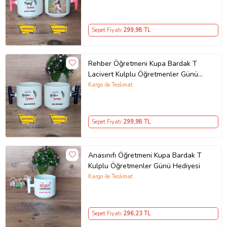
Öğretmenine Hediye
Sepet Fiyatı
299
,98 TL
Rehber Öğretmeni Kupa Bardak T
Lacivert Kulplu Öğretmenler Günü
Hediyesi Rehber Öğretmenine
Kargo ile Teslimat
Hediye
Sepet Fiyatı
299
,98 TL
Anasınıfı Öğretmeni Kupa Bardak T
Kulplu Öğretmenler Günü Hediyesi
Kargo ile Teslimat
Sepet Fiyatı
296
,23 TL