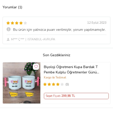
Yorumlar (1)
12 Eylül 2023
Bu ürün için yalnızca puan verilmiştir, yorum yapılmamıştır.
M*** Ç***
ISTANBUL-AVRUPA
Son Gezdikleriniz
Biyoloji Öğretmeni Kupa Bardak T
Pembe Kulplu Öğretmenler Günü
Hediyesi Biyoloji Öğretmenine
Kargo ile Teslimat
Hediye
(1)
Sepet Fiyatı
299
,98 TL