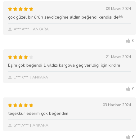
09 Mayıs 2024
çok güzel bir ürün sevdiceğime aldım beğendi kendisi de🫶
A*** A***
ANKARA
0
21 Mayıs 2024
Eşim çok beğendi 1 yıldızı kargoya geç verildiği için kırdım
E*** K***
ANKARA
0
03 Haziran 2024
teşekkür ederim çok beğendim
S*** A***
ANKARA
0