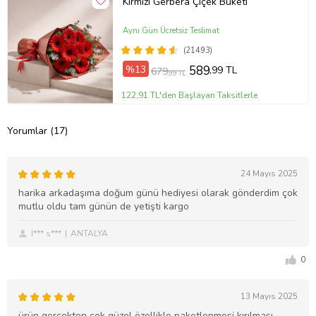
Kırmızı Gerbera Çiçek Buketi
Aynı Gün Ücretsiz Teslimat
(21493)
%13
589
,99 TL
679
,99 TL
122,91 TL'den Başlayan Taksitlerle
Yorumlar (17)
24 Mayıs 2025
harika arkadaşıma doğum günü hediyesi olarak gönderdim çok
mutlu oldu tam günün de yetişti kargo
İ*** s***
ANTALYA
0
13 Mayıs 2025
ürün gerçekten çok güzel özellikle paketlenmesi kırılması