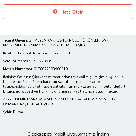
Hata Bildir
Ticaret Ünvanı: BİTMEYEN KARTUŞ TEKNOLOJİ ÜRÜNLERİ SARF
MALZEMELERİ SANAYİ VE TİCARET LİMİTED ŞİRKETİ
Kayıtlı E-Posta Adresi:
[email protected]
Vergi Numarası: 1780723939
Mersis Numarası: 0178072393900010
İletişim: Satıcının Çiçeksepeti tarafından teyit edilmiş iletişim bilgileri ile
birlikte tacir/esnaf/sanatkar olan satıcılar için merkez adresi;
tacir/esnaf/sanatkar olmayan satıcılar için merkez adresinin bulunduğu il
bilgisi, ad, soyad ve T.C. kimlik numarası kayıt altında bulunmaktadır.
Adres: DEMİRTAŞPAŞA MAH. İNÖNÜ CAD. SARPER PLAZA NO: 127
OSMANGAZİ/ BURSA 16/TUR
Şehir: Bursa
Çiçeksepeti Mobil Uygulamamızı İndirin