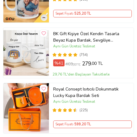
Sepet Fiyatı
525
,20 TL
BK Gift Kişiye Özel Kendin Tasarla
Beyaz Kupa Bardak, Sevgiliye
Hediye, Arkadaşa Hediye, Doğum
Aynı Gün Ücretsiz Teslimat
Günü Hediyesi
(754)
%41
279
,00 TL
469
,00 TL
29,76 TL'den Başlayan Taksitlerle
Royal Consept Isıtıcılı Dokunmatik
Lucky Kupa Bardak Seti
Aynı Gün Ücretsiz Teslimat
(225)
Sepet Fiyatı
599
,20 TL