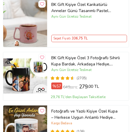
BK Gift Kişiye Özel Karikatürlü
Anneler Günü Tasarımlı Pastel
Pembe Middle Kupa Bardak, Anneye
Aynı Gün Ücretsiz Teslimat
Hediye, Anneler Günü Hediyesi-4
Sepet Fiyatı
336
,75 TL
BK Gift Kişiye Özel 3 Fotoğraflı Sihirli
Kupa Bardak, Arkadaşa Hediye,
Sevgiliye Hediye
Aynı Gün Ücretsiz Teslimat
(2705)
%57
279
,00 TL
649
,00 TL
29,76 TL'den Başlayan Taksitlerle
Fotoğraflı ve Yazılı Kişiye Özel Kupa
– Herkese Uygun Anlamlı Hediye
Porselen Baskılı Kupa (Beyaz)
Kargo Bedava
(106)