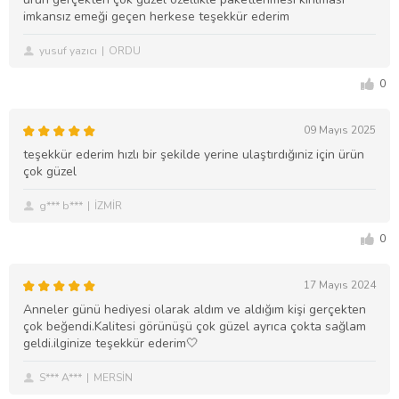
imkansız emeği geçen herkese teşekkür ederim
yusuf yazıcı
ORDU
0
09 Mayıs 2025
teşekkür ederim hızlı bir şekilde yerine ulaştırdığıniz için ürün
çok güzel
g*** b***
İZMİR
0
17 Mayıs 2024
Anneler günü hediyesi olarak aldım ve aldığım kişi gerçekten
çok beğendi.Kalitesi görünüşü çok güzel ayrıca çokta sağlam
geldi.ilginize teşekkür ederim🤍
S*** A***
MERSİN