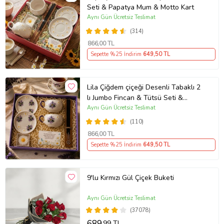
Seti & Papatya Mum & Motto Kart
Aynı Gün Ücretsiz Teslimat
(314)
866
,00 TL
Sepette %25 İndirim
649
,50 TL
Lila Çiğdem çiçeği Desenli Tabaklı 2
lı Jumbo Fincan & Tütsü Seti &
Papatya Mum &
Aynı Gün Ücretsiz Teslimat
(110)
866
,00 TL
Sepette %25 İndirim
649
,50 TL
9'lu Kırmızı Gül Çiçek Buketi
Aynı Gün Ücretsiz Teslimat
(37078)
689
,99 TL