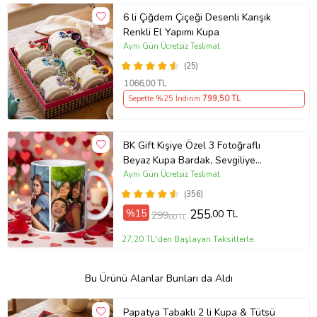
6 li Çiğdem Çiçeği Desenli Karışık
Renkli El Yapımı Kupa
Aynı Gün Ücretsiz Teslimat
(25)
1066
,00 TL
Sepette %25 İndirim
799
,50 TL
BK Gift Kişiye Özel 3 Fotoğraflı
Beyaz Kupa Bardak, Sevgiliye
Hediye, Arkadaşa Hediye
Aynı Gün Ücretsiz Teslimat
(356)
%15
255
,00 TL
299
,00 TL
27,20 TL'den Başlayan Taksitlerle
Bu Ürünü Alanlar Bunları da Aldı
Papatya Tabaklı 2 li Kupa & Tütsü