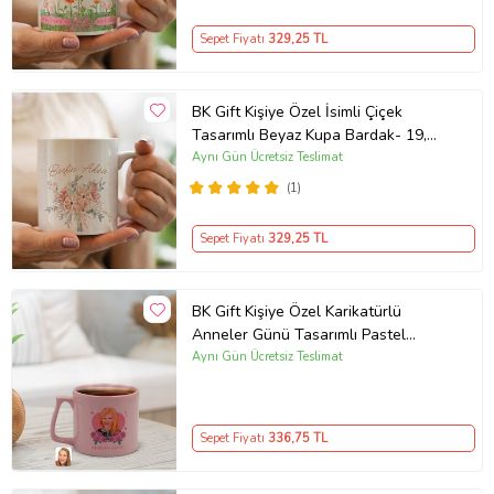
Sepet Fiyatı
329
,25 TL
BK Gift Kişiye Özel İsimli Çiçek
Tasarımlı Beyaz Kupa Bardak- 19,
Arkadaşa Hediye, Sevgiliye Hediye,
Aynı Gün Ücretsiz Teslimat
Doğum Günü Hediyesi
(1)
Sepet Fiyatı
329
,25 TL
BK Gift Kişiye Özel Karikatürlü
Anneler Günü Tasarımlı Pastel
Pembe Middle Kupa Bardak, Anneye
Aynı Gün Ücretsiz Teslimat
Hediye, Anneler Günü Hediyesi-2
Sepet Fiyatı
336
,75 TL