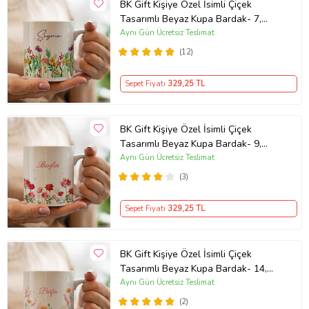
BK Gift Kişiye Özel İsimli Çiçek
Tasarımlı Beyaz Kupa Bardak- 7,
Arkadaşa Hediye, Sevgiliye Hediye,
Aynı Gün Ücretsiz Teslimat
Doğum Günü Hediyesi
(12)
Sepet Fiyatı
329
,25 TL
BK Gift Kişiye Özel İsimli Çiçek
Tasarımlı Beyaz Kupa Bardak- 9,
Arkadaşa Hediye, Sevgiliye Hediye,
Aynı Gün Ücretsiz Teslimat
Doğum Günü Hediyesi
(3)
Sepet Fiyatı
329
,25 TL
BK Gift Kişiye Özel İsimli Çiçek
Tasarımlı Beyaz Kupa Bardak- 14,
Arkadaşa Hediye, Sevgiliye Hediye,
Aynı Gün Ücretsiz Teslimat
Doğum Günü Hediyesi
(2)