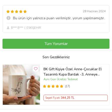
28 Haziran 2024
Bu ürün için yalnızca puan verilmiştir, yorum yapılmamıştır.
B*** B***
ESKİŞEHİR
Tüm Yorumlar
Son Gezdikleriniz
BK Gift Kişiye Özel Anne-Çocuklar El
Tasarımlı Kupa Bardak -3, Anneye
Hediye, Yeni Doğum Hediyesi
Aynı Gün Ücretsiz Teslimat
(17)
Sepet Fiyatı
344
,25 TL