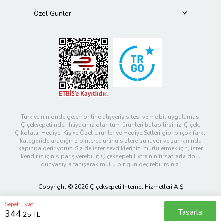
Özel Günler
Türkiye’nin önde gelen online alışveriş sitesi ve mobil uygulaması
Çiçeksepeti’nde, ihtiyacınız olan tüm ürünleri bulabilirsiniz. Çiçek,
Çikolata, Hediye, Kişiye Özel Ürünler ve Hediye Setleri gibi birçok farklı
kategoride aradığınız binlerce ürünü sizlere sunuyor ve zamanında
kapınıza getiriyoruz! Siz de ister sevdiklerinizi mutlu etmek için, ister
kendiniz için sipariş verebilir; Çiçeksepeti Extra’nın fırsatlarla dolu
dünyasıyla tanışarak mutlu bir gün geçirebilirsiniz.
Copyright © 2026 Çiçeksepeti İnternet Hizmetleri A.Ş
Sepet Fiyatı
Tasarla
344
,25 TL