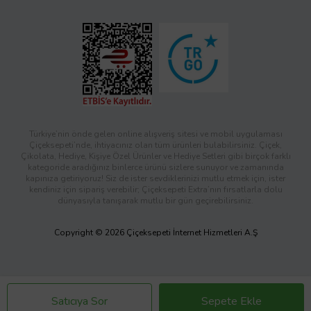
Türkiye’nin önde gelen online alışveriş sitesi ve mobil uygulaması
Çiçeksepeti’nde, ihtiyacınız olan tüm ürünleri bulabilirsiniz. Çiçek,
Çikolata, Hediye, Kişiye Özel Ürünler ve Hediye Setleri gibi birçok farklı
kategoride aradığınız binlerce ürünü sizlere sunuyor ve zamanında
kapınıza getiriyoruz! Siz de ister sevdiklerinizi mutlu etmek için, ister
kendiniz için sipariş verebilir; Çiçeksepeti Extra’nın fırsatlarla dolu
dünyasıyla tanışarak mutlu bir gün geçirebilirsiniz.
Copyright © 2026 Çiçeksepeti İnternet Hizmetleri A.Ş
Satıcıya Sor
Sepete Ekle