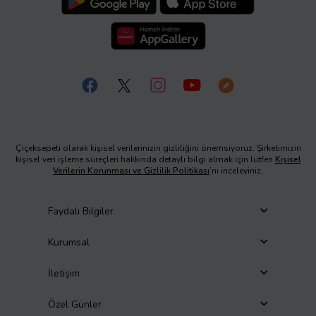
Çiçeksepeti olarak kişisel verilerinizin gizliliğini önemsiyoruz. Şirketimizin
kişisel veri işleme süreçleri hakkında detaylı bilgi almak için lütfen
Kişisel
Verilerin Korunması ve Gizlilik Politikası
’nı inceleyiniz.
Faydalı Bilgiler
Kurumsal
İletişim
Özel Günler