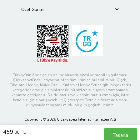
Özel Günler
Türkiye’nin önde gelen online alışveriş sitesi ve mobil uygulaması
Çiçeksepeti’nde, ihtiyacınız olan tüm ürünleri bulabilirsiniz. Çiçek,
Çikolata, Hediye, Kişiye Özel Ürünler ve Hediye Setleri gibi birçok farklı
kategoride aradığınız binlerce ürünü sizlere sunuyor ve zamanında
kapınıza getiriyoruz! Siz de ister sevdiklerinizi mutlu etmek için, ister
kendiniz için sipariş verebilir; Çiçeksepeti Extra’nın fırsatlarla dolu
dünyasıyla tanışarak mutlu bir gün geçirebilirsiniz.
Copyright © 2026 Çiçeksepeti İnternet Hizmetleri A.Ş
459
,00 TL
Tasarla