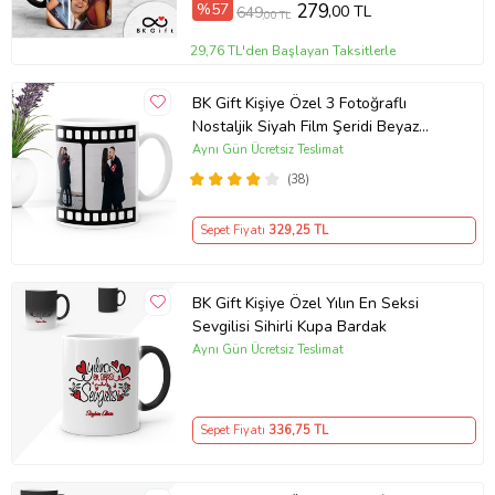
%57
279
,00 TL
649
,00 TL
29,76 TL'den Başlayan Taksitlerle
BK Gift Kişiye Özel 3 Fotoğraflı
Nostaljik Siyah Film Şeridi Beyaz
Kupa Bardak
Aynı Gün Ücretsiz Teslimat
(38)
Sepet Fiyatı
329
,25 TL
BK Gift Kişiye Özel Yılın En Seksi
Sevgilisi Sihirli Kupa Bardak
Aynı Gün Ücretsiz Teslimat
Sepet Fiyatı
336
,75 TL