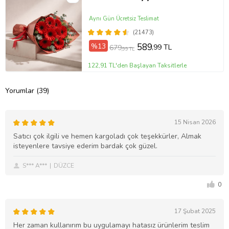
Aynı Gün Ücretsiz Teslimat
(21473)
%13
589
,99 TL
679
,99 TL
122,91 TL'den Başlayan Taksitlerle
Yorumlar (39)
15 Nisan 2026
Satıcı çok ilgili ve hemen kargoladı çok teşekkürler, Almak
isteyenlere tavsiye ederim bardak çok güzel.
S*** A***
DÜZCE
0
17 Şubat 2025
Her zaman kullanırım bu uygulamayı hatasız ürünlerim teslim