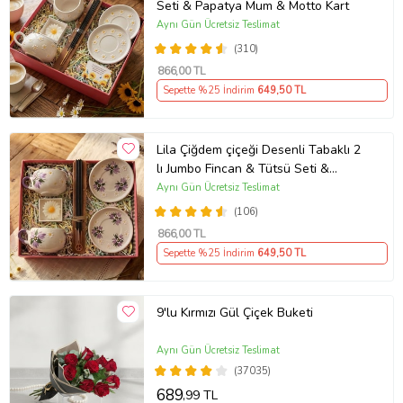
Seti & Papatya Mum & Motto Kart
Aynı Gün Ücretsiz Teslimat
(310)
866
,00 TL
Sepette %25 İndirim
649
,50 TL
Lila Çiğdem çiçeği Desenli Tabaklı 2
lı Jumbo Fincan & Tütsü Seti &
Papatya Mum &
Aynı Gün Ücretsiz Teslimat
(106)
866
,00 TL
Sepette %25 İndirim
649
,50 TL
9'lu Kırmızı Gül Çiçek Buketi
Aynı Gün Ücretsiz Teslimat
(37035)
689
,99 TL