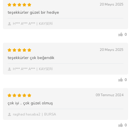
20 Mayıs 2025
teşekkürler güzel bir hediye
H*** A*** A***
KAYSERİ
0
20 Mayıs 2025
teşekkürler çok beğendik
H*** A*** A***
KAYSERİ
0
09 Temmuz 2024
çok iyi .. çok güzel olmuş
raghad hasaba2
BURSA
0