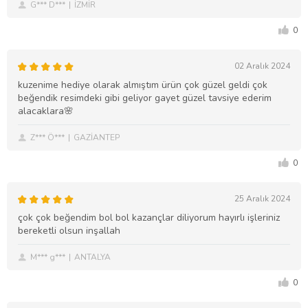
G*** D***
İZMİR
0
02 Aralık 2024
kuzenime hediye olarak almıştım ürün çok güzel geldi çok
beğendik resimdeki gibi geliyor gayet güzel tavsiye ederim
alacaklara🌸
Z*** Ö***
GAZİANTEP
0
25 Aralık 2024
çok çok beğendim bol bol kazançlar diliyorum hayırlı işleriniz
bereketli olsun inşallah
M*** g***
ANTALYA
0