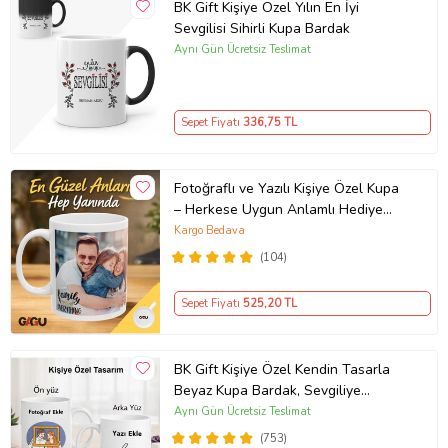
BK Gift Kişiye Özel Yılın En İyi
Sevgilisi Sihirli Kupa Bardak
Aynı Gün Ücretsiz Teslimat
Sepet Fiyatı
336
,75 TL
Fotoğraflı ve Yazılı Kişiye Özel Kupa
– Herkese Uygun Anlamlı Hediye
Porselen Baskılı Kupa (Beyaz)
Kargo Bedava
(104)
Sepet Fiyatı
525
,20 TL
BK Gift Kişiye Özel Kendin Tasarla
Beyaz Kupa Bardak, Sevgiliye
Hediye, Arkadaşa Hediye, Doğum
Aynı Gün Ücretsiz Teslimat
Günü Hediyesi
(753)