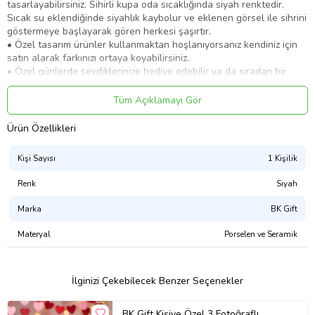
tasarlayabilirsiniz. Sihirli kupa oda sıcaklığında siyah renktedir.
Sıcak su eklendiğinde siyahlık kaybolur ve eklenen görsel ile sihrini
göstermeye başlayarak gören herkesi şaşırtır.
• Özel tasarım ürünler kullanmaktan hoşlanıyorsanız kendiniz için
satın alarak farkınızı ortaya koyabilirsiniz.
• Özel günlerde sevdiklerinize hediye edebilir ya da sıradan bir
günü sihirli hale getirebilirsiniz.
Tüm Açıklamayı Gör
***Ürün için hazırladığınız baskı dosyasında bir işlem ve düzeltme
yapılmamakta olup,görselleri tasarladıktan sonra ön izleme de
Ürün Özellikleri
görülen açılar ve baskı kalitesinde üretlipi gönderim yapılacaktır.
Bu yüzden yüksek çözünürlüklü ve doğru ışıkta çekilmiş
fotoğraflarla tasarımı yapmanınızı öneririz.
Kişi Sayısı
1 Kişilik
Tasarım Nasıl Yapılıyor ?
Renk
Siyah
Ürünün örnek resimlerinde görüleceği üzere tasarlamayı yaparken
Marka
BK Gift
fotoğrafları istediğiniz gibi konumlandırıp büyültüp küçültebilir, arka
fon ekleyebilir ve istediğiniz mesajı yazabilirsiniz. Sonrasında ön
Materyal
Porselen ve Seramik
izleme ile yaptığınız tasarımı 360 derece kupa üstünde
görebilir,isterseniz tekrar tekrar düzenleyebilirsiniz.
Ürün Özellikleri ;
İlginizi Çekebilecek Benzer Seçenekler
Kupa 8 x 10 cm. boyutlarındadır. Üzerine sıcak press tekniği ile
sublimasyon baskı yapılmaktadır. Yıkama Talimatı : Bulaşık
BK Gift Kişiye Özel 3 Fotoğraflı