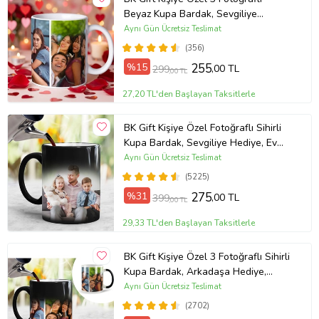
makinesinde kullanılan tuz ve deterjan gibi kimyasallar kupa
Beyaz Kupa Bardak, Sevgiliye
üzerindeki verniği çizerek baskı alanına zarar verebilir. Kupanızı ılık
Hediye, Arkadaşa Hediye
Aynı Gün Ücretsiz Teslimat
suda ve elde yıkayınız.
(356)
Ürün İçeriği ; 1 adet kendi tasarlamış olduğun beyaz kupa bardak
olarak gönderimi yapılacaktır.
%15
255
,00 TL
299
,00 TL
Kendinize ve sevdiklerinize hediye edebileceğiniz kişiye özel harika
27,20 TL'den Başlayan Taksitlerle
bir ürün seçeneğidir.
kupa bardak, kupa, baskılı kupa bardak, hediye kupa, kişiye özel,
BK Gift Kişiye Özel Fotoğraflı Sihirli
kişiye özel ürün, kişisel hediye
Kupa Bardak, Sevgiliye Hediye, Ev
Ürün Kodu:
kcm84279721
Hediyesi, Babalar Günü Hediyesi
Aynı Gün Ücretsiz Teslimat
(5225)
%31
275
,00 TL
399
,00 TL
29,33 TL'den Başlayan Taksitlerle
BK Gift Kişiye Özel 3 Fotoğraflı Sihirli
Kupa Bardak, Arkadaşa Hediye,
Sevgiliye Hediye
Aynı Gün Ücretsiz Teslimat
(2702)