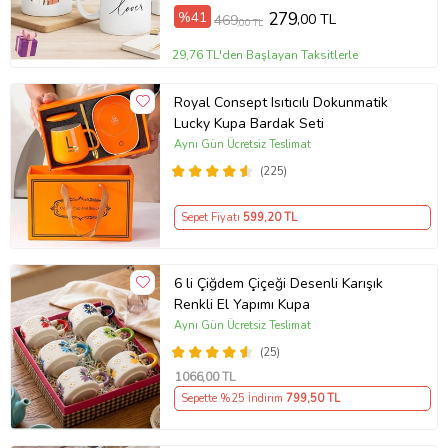
%41
279
,00 TL
469
,00 TL
29,76 TL'den Başlayan Taksitlerle
Royal Consept Isıtıcılı Dokunmatik
Lucky Kupa Bardak Seti
Aynı Gün Ücretsiz Teslimat
(225)
Sepet Fiyatı
599
,20 TL
6 li Çiğdem Çiçeği Desenli Karışık
Renkli El Yapımı Kupa
Aynı Gün Ücretsiz Teslimat
(25)
1066
,00 TL
Sepette %25 İndirim
799
,50 TL