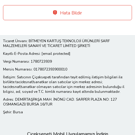
Hata Bildir
Ticaret Ünvanı: BİTMEYEN KARTUŞ TEKNOLOJİ ÜRÜNLERİ SARF
MALZEMELERİ SANAYİ VE TİCARET LİMİTED ŞİRKETİ
Kayıtlı E-Posta Adresi:
[email protected]
Vergi Numarası: 1780723939
Mersis Numarası: 0178072393900010
İletişim: Satıcının Çiçeksepeti tarafından teyit edilmiş iletişim bilgileri ile
birlikte tacir/esnaf/sanatkar olan satıcılar için merkez adresi;
tacir/esnaf/sanatkar olmayan satıcılar için merkez adresinin bulunduğu il
bilgisi, ad, soyad ve T.C. kimlik numarası kayıt altında bulunmaktadır.
Adres: DEMİRTAŞPAŞA MAH. İNÖNÜ CAD. SARPER PLAZA NO: 127
OSMANGAZİ/ BURSA 16/TUR
Şehir: Bursa
Çiçeksepeti Mobil Uygulamamızı İndirin