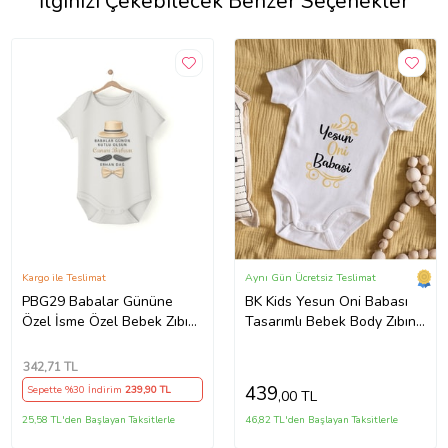
İlginizi Çekebilecek Benzer Seçenekler
Kargo ile Teslimat
Aynı Gün Ücretsiz Teslimat
PBG29 Babalar Gününe
BK Kids Yesun Oni Babası
Özel İsme Özel Bebek Zıbın
Tasarımlı Bebek Body Zıbın -
(Krem)
Model 1
342
,71 TL
439
Sepette %30 İndirim
239
,90 TL
,00 TL
25,58 TL'den Başlayan Taksitlerle
46,82 TL'den Başlayan Taksitlerle