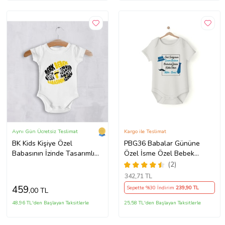
Aynı Gün Ücretsiz Teslimat
Kargo ile Teslimat
BK Kids Kişiye Özel
PBG36 Babalar Gününe
Babasının İzinde Tasarımlı
Özel İsme Özel Bebek
Bebek Zıbın - 1
Çıtçıtlı Body (Krem)
(2)
342
,71 TL
459
Sepette %30 İndirim
239
,90 TL
,00 TL
48,96 TL'den Başlayan Taksitlerle
25,58 TL'den Başlayan Taksitlerle