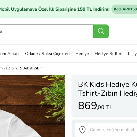
rim Amacı
Orkide / Saksı Çiçekleri
Hediye
Hediye Setleri
Kişi
m ve Zıbın
Bebek Zıbın
BK Kids Hediye 
Tshirt-Zıbın Hedi
869
,00 TL