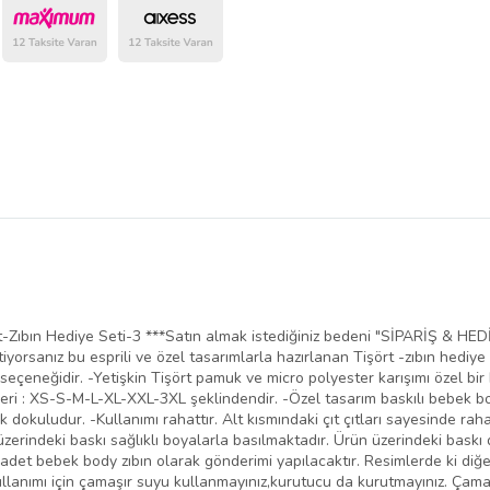
Zıbın Hediye Seti-3 ***Satın almak istediğiniz bedeni "SİPARİŞ & HED
stiyorsanız bu esprili ve özel tasarımlarla hazırlanan Tişört -zıbın hediye
ye seçeneğidir. -Yetişkin Tişört pamuk ve micro polyester karışımı özel 
leri : XS-S-M-L-XL-XXL-3XL şeklindendir. -Özel tasarım baskılı bebek 
dokuludur. -Kullanımı rahattır. Alt kısmındaki çıt çıtları sayesinde rahat
n üzerindeki baskı sağlıklı boyalarla basılmaktadır. Ürün üzerindeki bask
 1 adet bebek body zıbın olarak gönderimi yapılacaktır. Resimlerde ki di
kullanımı için çamaşır suyu kullanmayınız,kurutucu da kurutmayınız. Çama