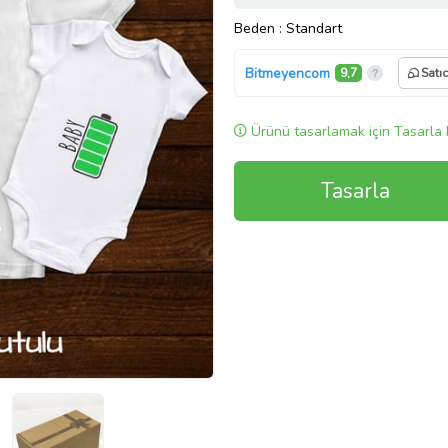
Beden
: Standart
Bitmeyencom
9,7
Satı
Ürünü tasarlamak için Tasarla 
Tasarla