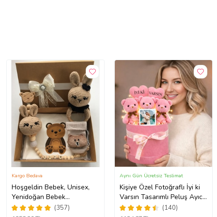
Kargo Bedava
Aynı Gün Ücretsiz Teslimat
Hoşgeldin Bebek, Unisex,
Kişiye Özel Fotoğraflı İyi ki
Yenidoğan Bebek
Varsın Tasarımlı Peluş Ayıcık
Amigurumi İsimli Emzik
Buketi (Pembe)
(357)
(140)
Askısı Hediye Seti