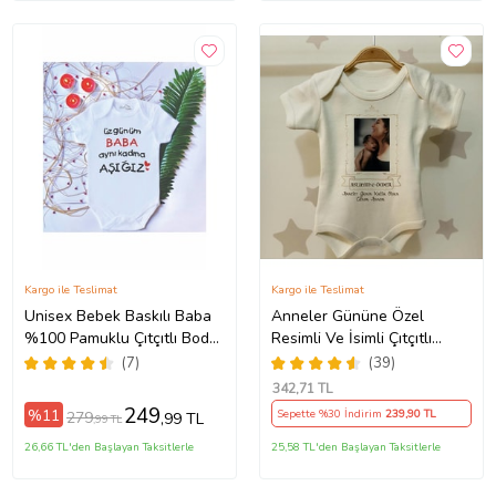
Kargo ile Teslimat
Kargo ile Teslimat
Unisex Bebek Baskılı Baba
Anneler Gününe Özel
%100 Pamuklu Çıtçıtlı Body
Resimli Ve İsimli Çıtçıtlı
Zıbın
Bebek Body B29
(7)
(39)
342
,71 TL
249
%11
Sepette %30 İndirim
239
,90 TL
279
,99 TL
,99 TL
26,66 TL'den Başlayan Taksitlerle
25,58 TL'den Başlayan Taksitlerle