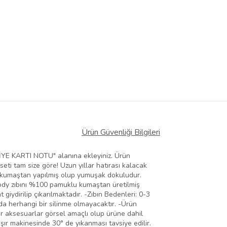
Ürün Güvenliği Bilgileri
İYE KARTI NOTU" alanına ekleyiniz. Ürün
 seti tam size göre! Uzun yıllar hatırası kalacak
bir kumaştan yapılmış olup yumuşak dokuludur.
body zıbını %100 pamuklu kumaştan üretilmiş
 giydirilip çıkarılmaktadır. -Zıbın Bedenleri: 0-3
ı da herhangi bir silinme olmayacaktır. -Ürün
ğer aksesuarlar görsel amaçlı olup ürüne dahil
şır makinesinde 30° de yıkanması tavsiye edilir.