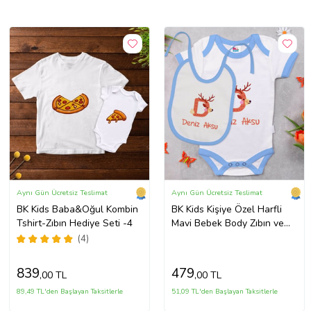
Aynı Gün Ücretsiz Teslimat
Aynı Gün Ücretsiz Teslimat
BK Kids Baba&Oğul Kombin
BK Kids Kişiye Özel Harfli
Tshirt-Zıbın Hediye Seti -4
Mavi Bebek Body Zıbın ve
Mama Önlüğü Hediye Seti-2
(4)
839
479
,00 TL
,00 TL
89,49 TL'den Başlayan Taksitlerle
51,09 TL'den Başlayan Taksitlerle