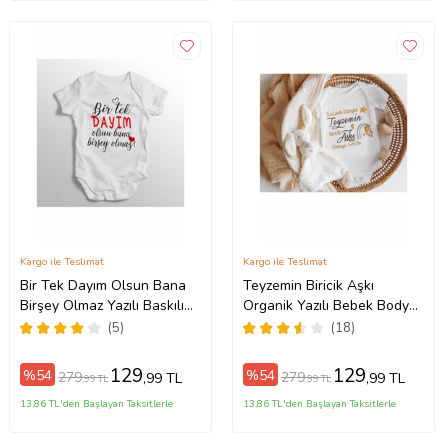
Kargo ile Teslimat
Kargo ile Teslimat
Bir Tek Dayım Olsun Bana
Teyzemin Biricik Aşkı
Birşey Olmaz Yazılı Baskılı
Organik Yazılı Bebek Body
Bebek Zıbını
Zıbın
(5)
(18)
129
129
%54
%54
279
279
,99 TL
,99 TL
,99 TL
,99 TL
13,86 TL'den Başlayan Taksitlerle
13,86 TL'den Başlayan Taksitlerle