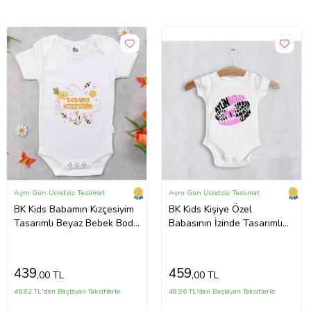
Aynı Gün Ücretsiz Teslimat
Aynı Gün Ücretsiz Teslimat
BK Kids Babamın Kızçesiyim
BK Kids Kişiye Özel
Tasarımlı Beyaz Bebek Body
Babasının İzinde Tasarımlı
Zıbın-1
Bebek Zıbın - 2
439
459
,00 TL
,00 TL
46,82 TL'den Başlayan Taksitlerle
48,96 TL'den Başlayan Taksitlerle