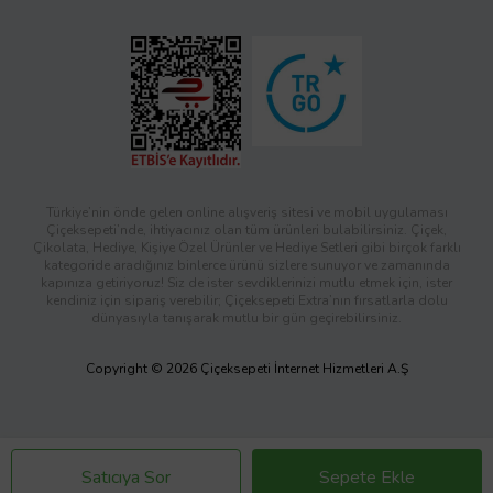
Türkiye’nin önde gelen online alışveriş sitesi ve mobil uygulaması
Çiçeksepeti’nde, ihtiyacınız olan tüm ürünleri bulabilirsiniz. Çiçek,
Çikolata, Hediye, Kişiye Özel Ürünler ve Hediye Setleri gibi birçok farklı
kategoride aradığınız binlerce ürünü sizlere sunuyor ve zamanında
kapınıza getiriyoruz! Siz de ister sevdiklerinizi mutlu etmek için, ister
kendiniz için sipariş verebilir; Çiçeksepeti Extra’nın fırsatlarla dolu
dünyasıyla tanışarak mutlu bir gün geçirebilirsiniz.
Copyright © 2026 Çiçeksepeti İnternet Hizmetleri A.Ş
Satıcıya Sor
Sepete Ekle