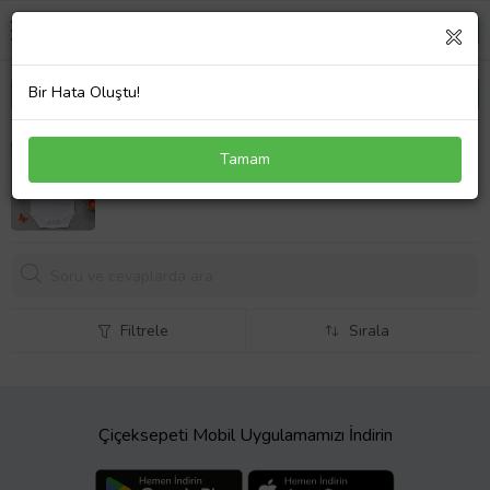
Bir Hata Oluştu!
BK Kids İsimli Mommy Needs Her Coffee Tasarımlı
Tamam
Bebek Body Zıbın - Model 1
439,
00 TL
Filtrele
Sırala
Çiçeksepeti Mobil Uygulamamızı İndirin