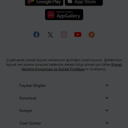
Çiçeksepeti olarak kişisel verilerinizin gizliliğini önemsiyoruz. Şirketimizin
kişisel veri işleme süreçleri hakkında detaylı bilgi almak için lütfen
Kişisel
Verilerin Korunması ve Gizlilik Politikası
’nı inceleyiniz.
Faydalı Bilgiler
Kurumsal
İletişim
Özel Günler